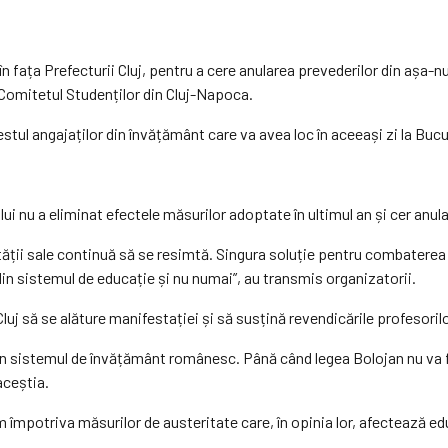
n fața Prefecturii Cluj, pentru a cere anularea prevederilor din așa-
 Comitetul Studenților din Cluj-Napoca.
tul angajaților din învățământ care va avea loc în aceeași zi la Bucu
 nu a eliminat efectele măsurilor adoptate în ultimul an și cer anula
tății sale continuă să se resimtă. Singura soluție pentru combaterea 
din sistemul de educație și nu numai”, au transmis organizatorii.
uj să se alăture manifestației și să susțină revendicările profesoril
n sistemul de învățământ românesc. Până când legea Bolojan nu va 
aceștia.
 împotriva măsurilor de austeritate care, în opinia lor, afectează ed