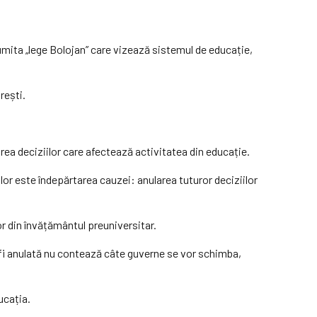
numita „lege Bolojan” care vizează sistemul de educație,
rești.
rea deciziilor care afectează activitatea din educație.
lor este îndepărtarea cauzei: anularea tuturor deciziilor
or din învățământul preuniversitar.
fi anulată nu contează câte guverne se vor schimba,
ucația.