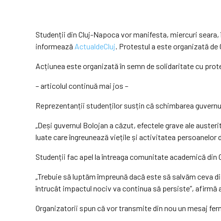
Studenții din Cluj-Napoca vor manifesta, miercuri seara, î
informează
ActualdeCluj
. Protestul a este organizată de
Acțiunea este organizată în semn de solidaritate cu protes
– articolul continuă mai jos –
Reprezentanții studenților susțin că schimbarea guvernului
„Deși guvernul Bolojan a căzut, efectele grave ale austeri
luate care îngreunează viețile și activitatea persoanelor 
Studenții fac apel la întreaga comunitate academică din Cl
„Trebuie să luptăm împreună dacă este să salvăm ceva di
întrucât impactul nociv va continua să persiste”, afirmă 
Organizatorii spun că vor transmite din nou un mesaj ferm