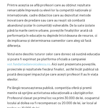
Printre aceștia se află profesori care au obținut rezultate
remarcabile împreună cu elevii lor la competiții naționale și
internaționale, cadre didactice care au dezvoltat metode
inovatoare de predare sau care au reușit să combată
abandonul școlar în comunități vulnerabile. De la sate izolate
până la marile centre urbane, poveștile finaliștilor arată că
performanța în educație nu depinde întotdeauna de resurse, ci
de implicarea și determinarea oamenilor care aleg să facă
diferența.
Votul este deschis tuturor celor care doresc să susțină educația
și poate fi exprimat pe platforma oficială a campaniei
vot.fundatiadanvoiculescu.ro
. Aici sunt prezentate poveștile,
proiectele și rezultatele fiecărui finalist, astfel încât publicul să
poată descoperi impactul pe care acești profesori îl au în viața
elevilor.
Pe lângă recunoașterea publică, competiția oferă și premii
menite să sprijine activitatea educațională a câștigătorilor.
Profesorul clasat pe primul loc va primi 30.000 de lei, ocupantul
locului al doilea va fi recompensat cu 20.000 de lei, iar locul al
treilea cu 10.000 de lei.