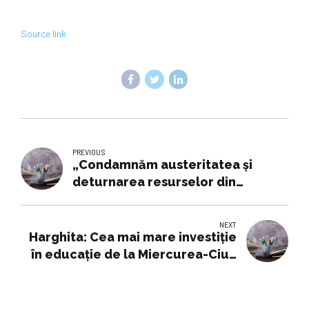
Source link
PREVIOUS
„Condamnăm austeritatea și
deturnarea resurselor din
Educație”
NEXT
Harghita: Cea mai mare investiție
în educație de la Miercurea-Ciuc
a fost finalizată; sute de săli de
clasă - modernizate