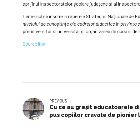
sprijinul Inspectoratelor școlare județene și al Inspectora
Demersul se înscrie în reperele Strategiei Naționale de E
nivelului de cunoștințe ale cadrelor didactice în privința 
preuniversitar și universitar și organizarea de cursuri d
Source link
PREVIOUS
Cu ce au greșit educatoarele d
pus copiilor cravate de pionier 
educație și propagandă