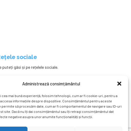
ețele sociale
e puteți găsi și pe rețelele sociale.
Administrează consimțământul
i cea mai bună experiență, folosim tehnologii, cum ar fi cookie-uri, pentru a
 accesa informațiile despre dispozitive. Consimțământul pentru aceste
e permite să procesăm date, cum ar fi comportamentul de navigare sau ID-uri
st site. Dacă nu îți dai consimțământul sau îți retragi consimțământul dat
ecte negative asupra unor anumite funcționalități și funcții.
ațional
Revista
Știri
Cont Client
ÎNAPOI SUS