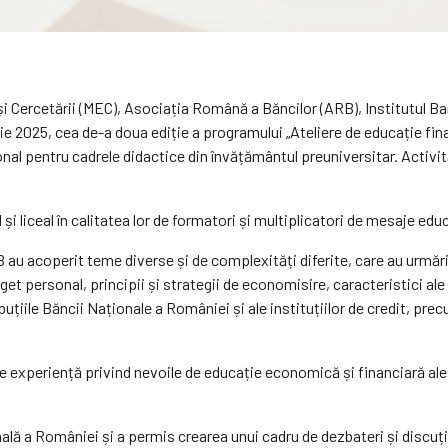
i Cercetării (MEC), Asociația Română a Băncilor (ARB), Institutul B
 2025, cea de-a doua ediție a programului „Ateliere de educație fina
nal pentru cadrele didactice din învățământul preuniversitar. Activită
.
și liceal în calitatea lor de formatori și multiplicatori de mesaje edu
B au acoperit teme diverse și de complexități diferite, care au urmă
get personal, principii și strategii de economisire, caracteristici a
tribuțiile Băncii Naționale a României și ale instituțiilor de credit, 
de experiență privind nevoile de educație economică și financiară ale 
lă a României și a permis crearea unui cadru de dezbateri și discuții