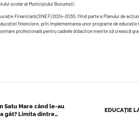
tului școlar al Municipiului București.
ducație Financiară (SNEF) 2024-2030, fiind parte a Planului de acțiun
educației financiare
, prin implementarea unor programe de educație f
e formare profesională pentru cadrele didactice menite să crească gra
in Satu Mare când le-au
EDUCAȚIE L
la gât? Limita dintre