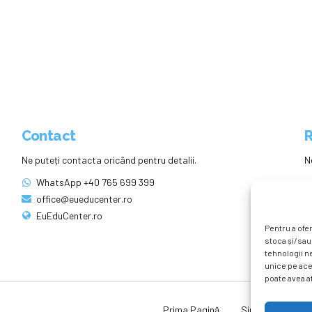
Contact
R
Ne puteți contacta oricând pentru detalii.
N
WhatsApp +40 765 699 399
office@eueducenter.ro
EuEduCenter.ro
Pentru a ofer
stoca și/sau
tehnologii n
unice pe ace
poate avea af
Prima Pagină
Simpozion Intern