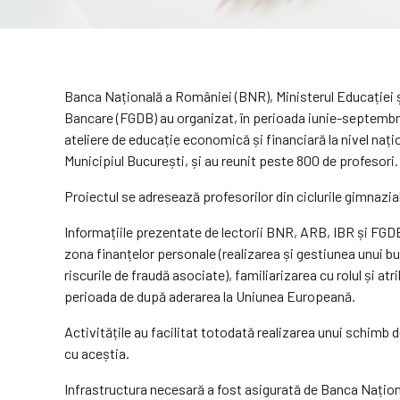
Banca Națională a României (BNR), Ministerul Educației ș
Bancare (FGDB) au organizat, în perioada iunie-septembrie
ateliere de educație economică și financiară la nivel națio
Municipiul București, și au reunit peste 800 de profesori
Proiectul se adresează profesorilor din ciclurile gimnazial 
Informațiile prezentate de lectorii BNR, ARB, IBR și FGD
zona finanțelor personale (realizarea și gestiunea unui bu
riscurile de fraudă asociate), familiarizarea cu rolul și a
perioada de după aderarea la Uniunea Europeană.
Activitățile au facilitat totodată realizarea unui schimb 
cu aceștia.
Infrastructura necesară a fost asigurată de Banca Naționa