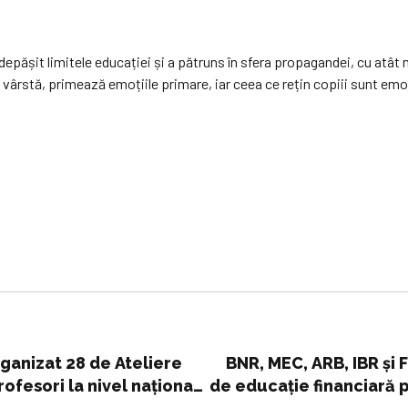
 a depășit limitele educației și a pătruns în sfera propagandei, cu atât
 vârstă, primează emoțiile primare, iar ceea ce rețin copiii sunt emo
rganizat 28 de Ateliere
BNR, MEC, ARB, IBR și 
ofesori la nivel naţional
de educație financiară p