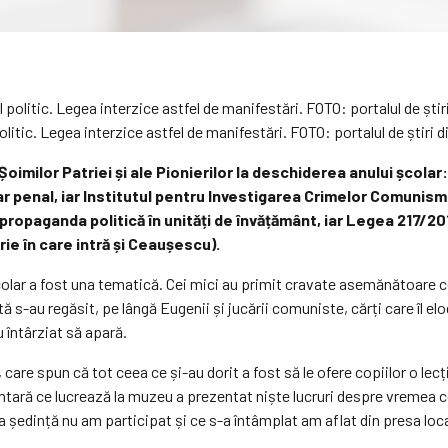
olitic. Legea interzice astfel de manifestări. FOTO: portalul de știri 
e Șoimilor Patriei și ale Pionierilor la deschiderea anului școla
r penal, iar Institutul pentru Investigarea Crimelor Comunism
ropaganda politică în unități de învățământ, iar Legea 217/
ie în care intră și Ceaușescu).
olar a fost una tematică. Cei mici au primit cravate asemănătoare cel
tă s-au regăsit, pe lângă Eugenii și jucării comuniste, cărți care îl 
u întârziat să apară.
care spun că tot ceea ce și-au dorit a fost să le ofere copiilor o le
untară ce lucrează la muzeu a prezentat niște lucruri despre vremea 
a ședință nu am participat și ce s-a întâmplat am aflat din presa loca