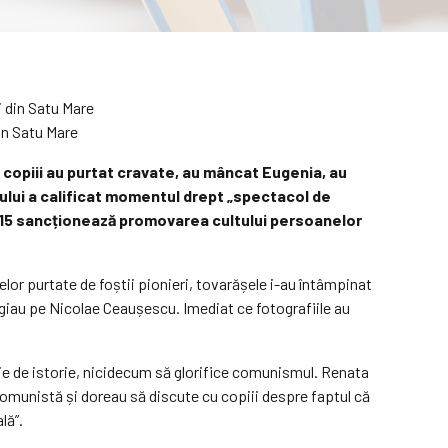
din Satu Mare
r: copiii au purtat cravate, au mâncat Eugenia, au
ului a calificat momentul drept „spectacol de
2015 sancționează promovarea cultului persoanelor
or purtate de foștii pionieri, tovarășele i-au întâmpinat
elogiau pe Nicolae Ceaușescu. Imediat ce fotografiile au
cție de istorie, nicidecum să glorifice comunismul. Renata
comunistă și doreau să discute cu copiii despre faptul că
lă”.