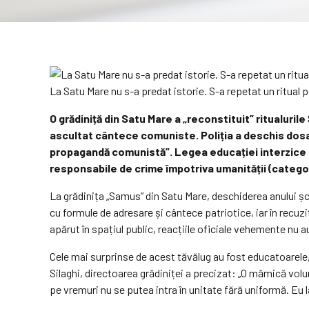
La Satu Mare nu s-a predat istorie. S-a repetat un ritual p
O grădiniță din Satu Mare a „reconstituit” ritualuril
ascultat cântece comuniste. Poliția a deschis dosa
propagandă comunistă”. Legea educației interzice p
responsabile de crime împotriva umanității (categor
La grădinița „Samus” din Satu Mare, deschiderea anului șc
cu formule de adresare și cântece patriotice, iar în recuzi
apărut în spațiul public, reacțiile oficiale vehemente nu a
Cele mai surprinse de acest tăvălug au fost educatoarele, 
Silaghi, directoarea grădiniței a precizat: „O mămică vol
pe vremuri nu se putea intra în unitate fără uniformă. Eu l