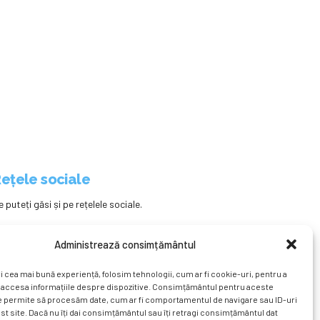
ețele sociale
e puteți găsi și pe rețelele sociale.
Administrează consimțământul
i cea mai bună experiență, folosim tehnologii, cum ar fi cookie-uri, pentru a
 accesa informațiile despre dispozitive. Consimțământul pentru aceste
e permite să procesăm date, cum ar fi comportamentul de navigare sau ID-uri
st site. Dacă nu îți dai consimțământul sau îți retragi consimțământul dat