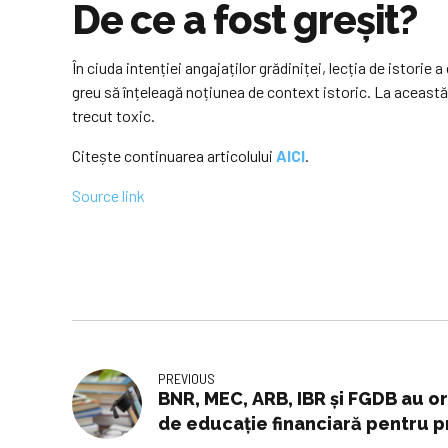
De ce a fost greșit?
În ciuda intenției angajaților grădiniței, lecția de istorie
greu să înțeleagă noțiunea de context istoric. La această
trecut toxic.
Citește continuarea articolului
AICI
.
Source link
PREVIOUS
BNR, MEC, ARB, IBR şi FGDB au o
de educaţie financiară pentru pr