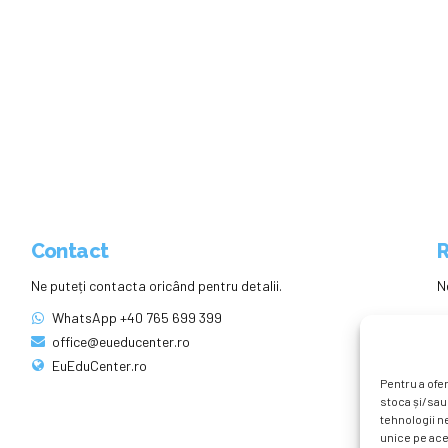
Contact
R
Ne puteți contacta oricând pentru detalii.
N
WhatsApp +40 765 699 399
office@eueducenter.ro
EuEduCenter.ro
Pentru a ofer
stoca și/sau
tehnologii n
unice pe ace