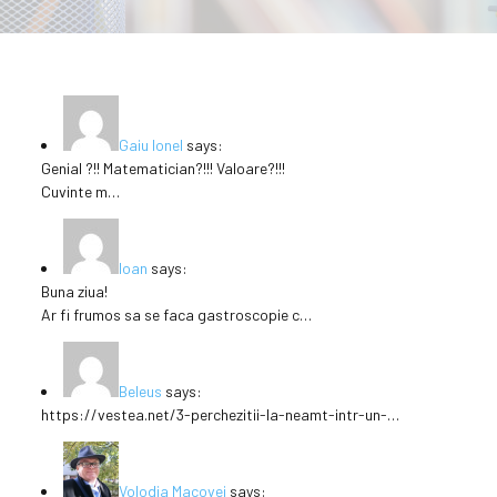
Gaiu Ionel
says:
Genial ?!! Matematician?!!! Valoare?!!!
Cuvinte m…
Ioan
says:
Buna ziua!
Ar fi frumos sa se faca gastroscopie c…
Beleus
says:
https://vestea.net/3-perchezitii-la-neamt-intr-un-…
Volodia Macovei
says: