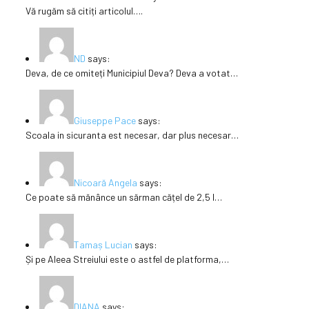
Vă rugăm să citiți articolul….
ND
says:
Deva, de ce omiteți Municipiul Deva? Deva a votat…
Giuseppe Pace
says:
Scoala in sicuranta est necesar, dar plus necesar…
Nicoară Angela
says:
Ce poate să mănânce un sărman cățel de 2,5 l…
Tamaș Lucian
says:
Și pe Aleea Streiului este o astfel de platforma,…
DIANA
says: