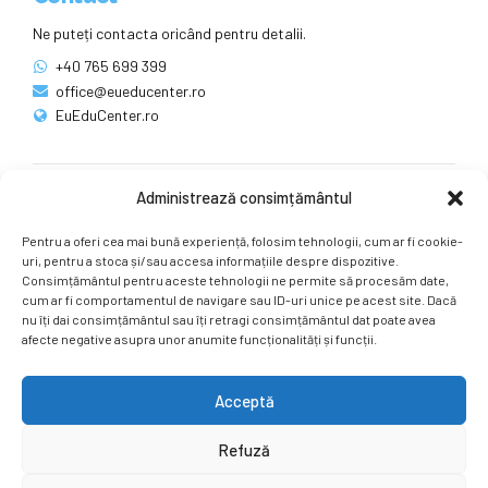
Ne puteți contacta oricând pentru detalii.
+40 765 699 399
office@eueducenter.ro
EuEduCenter.ro
Administrează consimțământul
Rețele sociale
Pentru a oferi cea mai bună experiență, folosim tehnologii, cum ar fi cookie-
Ne puteți găsi și pe rețelele sociale.
uri, pentru a stoca și/sau accesa informațiile despre dispozitive.
Consimțământul pentru aceste tehnologii ne permite să procesăm date,
cum ar fi comportamentul de navigare sau ID-uri unice pe acest site. Dacă
nu îți dai consimțământul sau îți retragi consimțământul dat poate avea
afecte negative asupra unor anumite funcționalități și funcții.
Acceptă
Copyright by
EuEduCenter.ro
.
Refuză