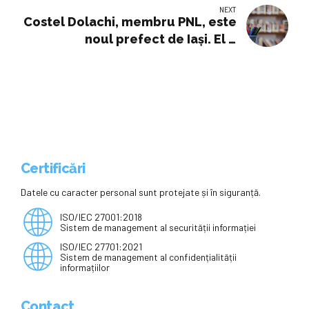
profesori la nivel național
NEXT
Costel Dolachi, membru PNL, este
noul prefect de Iaşi. El o
înlocuieşte pe Luciana Antoci,
care, cel mai probabil, va deveni
consilier al premierului Bolojan
pe probleme de educaţie
Certificări
Datele cu caracter personal sunt protejate și în siguranță.
ISO/IEC 27001:2018
Sistem de management al securității informației
ISO/IEC 27701:2021
Sistem de management al confidențialității
informațiilor
Contact