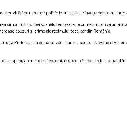
de activități cu caracter politic în unitățile de învățământ este inter
a simbolurilor și persoanelor vinovate de crime împotriva umanități
meroase abuzuri și crime ale regimului totalitar din România.
stituția Prefectului a demarat verificări în acest caz, având în vedere
i pot fi speculate de actori externi, în special în contextul actual al