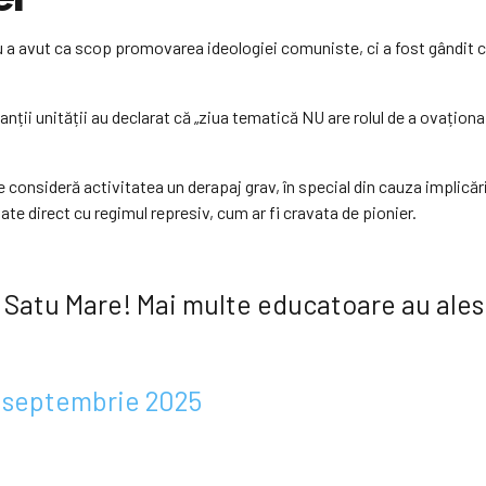
 avut ca scop promovarea ideologiei comuniste, ci a fost gândit ca o
nții unității au declarat că „ziua tematică NU are rolul de a ovaționa 
e consideră activitatea un derapaj grav, în special din cauza implicări
te direct cu regimul represiv, cum ar fi cravata de pionier.
 Satu Mare! Mai multe educatoare au ales
8 septembrie 2025