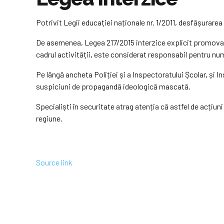
Potrivit Legii educației naționale nr. 1/2011, desfășurarea 
De asemenea, Legea 217/2015 interzice explicit promovare
cadrul activității, este considerat responsabil pentru nu
Pe lângă ancheta Poliției și a Inspectoratului Școlar, și In
suspiciuni de propagandă ideologică mascată.
Specialiști în securitate atrag atenția că astfel de acțiun
regiune.
Source link