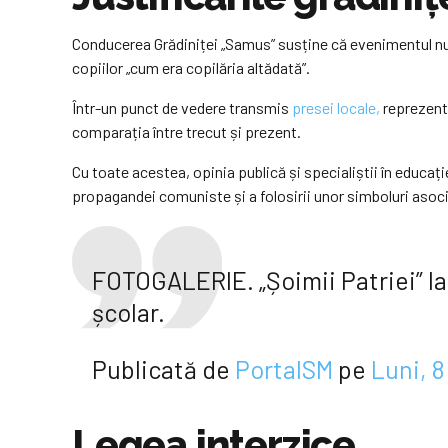
Conducerea Grădiniței „Samus” susține că evenimentul nu a
copiilor „cum era copilăria altădată”.
Într-un punct de vedere transmis
presei locale,
reprezenta
comparația între trecut și prezent.
Cu toate acestea, opinia publică și specialiștii în educați
propagandei comuniste și a folosirii unor simboluri asocia
FOTOGALERIE. „Șoimii Patriei” la
școlar.
Publicată de
PortalSM
pe
Luni, 
Legea interzice