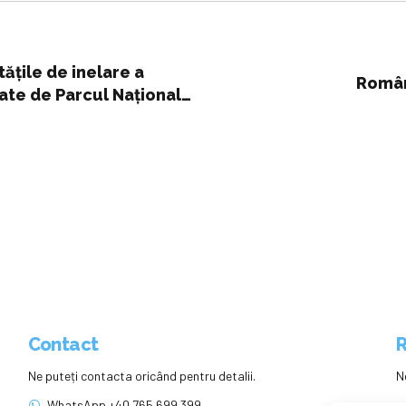
tățile de inelare a
Români
late de Parcul Național
Contact
R
Ne puteți contacta oricând pentru detalii.
N
WhatsApp +40 765 699 399