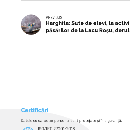
PREVIOUS
Harghita: Sute de elevi, la activi
păsărilor de la Lacu Roșu, deru
Cheile Bicazului-Hășmaș
Certificări
Datele cu caracter personal sunt protejate și în siguranță.
ISO/IEC 27001:2018