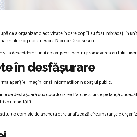
după ce a organizat o activitate în care copiii au fost îmbrăcați în u
au materiale elogioase despre Nicolae Ceaușescu.
le și la deschiderea unui dosar penal pentru promovarea cultului uno
te în desfășurare
a apariției imaginilor și informațiilor în spațiul public.
ările se desfășoară sub coordonarea Parchetului de pe lângă Judecător
riva umanității.
stituit o comisie de anchetă care analizează circumstanțele organizăr
ei