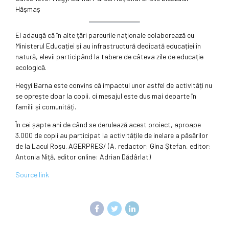
Hășmaș
El adaugă că în alte țări parcurile naționale colaborează cu
Ministerul Educației și au infrastructură dedicată educației în
natură, elevii participând la tabere de câteva zile de educație
ecologică.
Hegyi Barna este convins că impactul unor astfel de activități nu
se oprește doar la copii, ci mesajul este dus mai departe în
familii și comunități.
În cei șapte ani de când se derulează acest proiect, aproape
3.000 de copii au participat la activitățile de inelare a păsărilor
de la Lacul Roșu. AGERPRES/ (A, redactor: Gina Ștefan, editor:
Antonia Niță, editor online: Adrian Dădârlat)
Source link