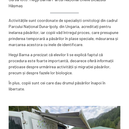
Hășmaș
Activitățile sunt coordonate de specialiști ornitologi din cadrul
Parcului Național Duna-Ipoly, din Ungaria, acreditați pentru
inelarea păsărilor, iar copiii văd întregul proces, care presupune
prinderea temporară a păsărilor în plase speciale, măsurarea și
marcarea acestora cu inele de identificare.
Hegyi Barna a precizat că elevilor li se explică faptul că
procedura este foarte importantă, deoarece oferă informații
prețioase despre urmărirea activității și migrației păsărilor,
precum și despre fazele lor biologice.
În plus, copiii sunt cei care dau drumul păsărilor înapoi în
libertate.