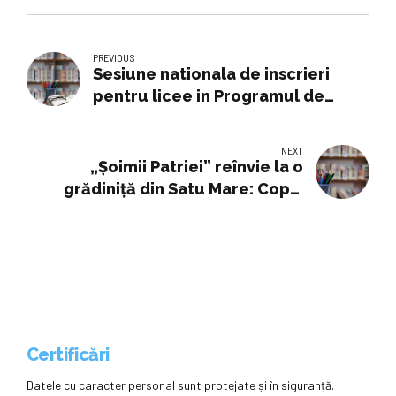
PREVIOUS
Sesiune nationala de inscrieri
pentru licee in Programul de
educatie muzicala BeatAgora
NEXT
„Șoimii Patriei” reînvie la o
grădiniță din Satu Mare: Copiii
puși să recite lozinci comuniste
Certificări
Datele cu caracter personal sunt protejate și în siguranță.