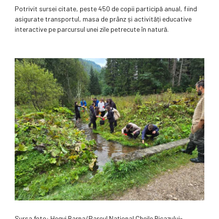
Potrivit sursei citate, peste 450 de copii participă anual, fiind
asigurate transportul, masa de prânz și activități educative
interactive pe parcursul unei zile petrecute în natură.
Sursa foto: Hegyi Barna/Parcul Național Cheile Bicazului-