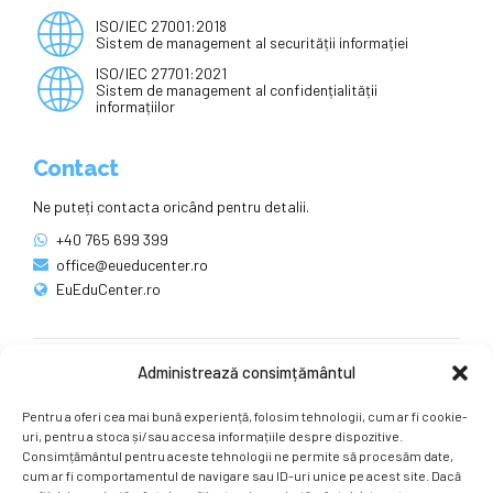
ISO/IEC 27001:2018
Sistem de management al securității informației
ISO/IEC 27701:2021
Sistem de management al confidențialității
informațiilor
Contact
Ne puteți contacta oricând pentru detalii.
+40 765 699 399
office@eueducenter.ro
EuEduCenter.ro
Administrează consimțământul
Rețele sociale
Pentru a oferi cea mai bună experiență, folosim tehnologii, cum ar fi cookie-
Ne puteți găsi și pe rețelele sociale.
uri, pentru a stoca și/sau accesa informațiile despre dispozitive.
Consimțământul pentru aceste tehnologii ne permite să procesăm date,
cum ar fi comportamentul de navigare sau ID-uri unice pe acest site. Dacă