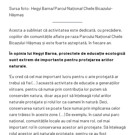
Sursa foto: Hegyi Barna/Parcul Național Cheile Bicazului-
Hășmaș
Acesta a subliniat că activitatea este dedicată, cu precădere,
copiilor din comunitățile aflate pe raza Parcului Național Cheile
Bicazului-Hășmaș și este foarte așteptată, în fiecare an.
În opinia lui Hegyi Barna, proiectele de educație ecologică
sunt extrem de importante pentru protejarea ariilor
naturale.
‘Eu cred că cel mai important lucru pentru o arie protejată ar
trebui să fie (…) această activitate de educație a generațiilor
viitoare, pentru că numai prin contribuția lor putem să
conservăm natura, doar așa pot să înțeleagă rolul ariilor
naturale protejate și rolul lor ca oameni în natură. Deci,
conservarea naturii se poate face numai prin implicarea celor
care trăiesc în aceste zone. (…) De exemplu, în cazul unui parc
național, comunitățile locale au cel mai mare rol, cel mai
important rol în conservarea acestor arii protejate. Să înțeleagă
rolul acestor arii naturale protejate, pentru ce au fost