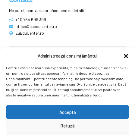
Ne puteți contacta oricând pentru detalii.
+40 765 699 399
office@eueducenter.ro
EuEduCenter.ro
Administrează consimțământul
Rețele sociale
Pentru a oferi cea mai bună experiență, folosim tehnologii, cum ar fi cookie-
Ne puteți găsi și pe rețelele sociale.
uri, pentru a stoca și/sau accesa informațiile despre dispozitive.
Consimțământul pentru aceste tehnologii ne permite să procesăm date,
cum ar fi comportamentul de navigare sau ID-uri unice pe acest site. Dacă
nu îți dai consimțământul sau îți retragi consimțământul dat poate avea
afecte negative asupra unor anumite funcționalități și funcții.
Acceptă
Copyright by
EuEduCenter.ro
.
Refuză