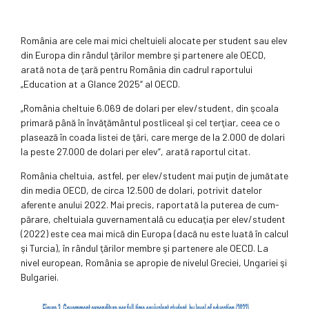
România are cele mai mici cheltuieli alocate per student sau elev
din Europa din rândul ţărilor membre şi partenere ale OECD,
arată nota de ţară pentru România din cadrul raportului
„Education at a Glance 2025“ al OECD.
„România cheltuie 6.069 de dolari per elev/student, din şcoala
primară până în învăţământul postliceal şi cel terţiar, ceea ce o
plasează în coada listei de ţări, care merge de la 2.000 de dolari
la peste 27.000 de dolari per elev“, arată raportul citat.
România cheltuia, astfel, per elev/student mai puţin de jumătate
din media OECD, de circa 12.500 de dolari, potrivit datelor
aferente anului 2022. Mai precis, raportată la puterea de cum­
părare, cheltuiala guverna­men­tală cu educaţia per elev/student
(2022) este cea mai mică din Europa (dacă nu este luată în calcul
şi Turcia), în rândul ţărilor membre şi partenere ale OECD. La
nivel european, România se apropie de nivelul Greciei, Ungariei şi
Bulgariei.