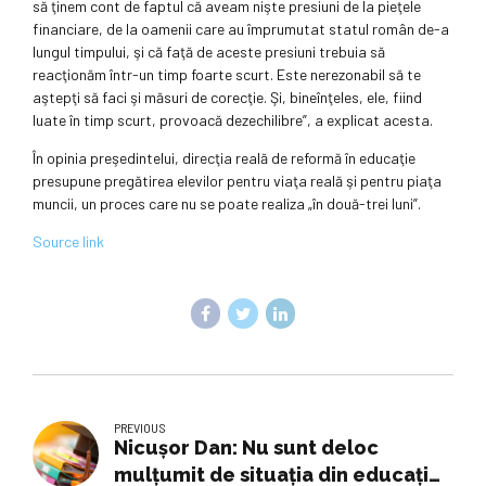
să ţinem cont de faptul că aveam nişte presiuni de la pieţele
financiare, de la oamenii care au împrumutat statul român de-a
lungul timpului, şi că faţă de aceste presiuni trebuia să
reacţionăm într-un timp foarte scurt. Este nerezonabil să te
aştepţi să faci şi măsuri de corecţie. Şi, bineînţeles, ele, fiind
luate în timp scurt, provoacă dezechilibre”, a explicat acesta.
În opinia preşedintelui, direcţia reală de reformă în educaţie
presupune pregătirea elevilor pentru viaţa reală şi pentru piaţa
muncii, un proces care nu se poate realiza „în două-trei luni”.
Source link
PREVIOUS
Nicuşor Dan: Nu sunt deloc
mulţumit de situaţia din educaţie.