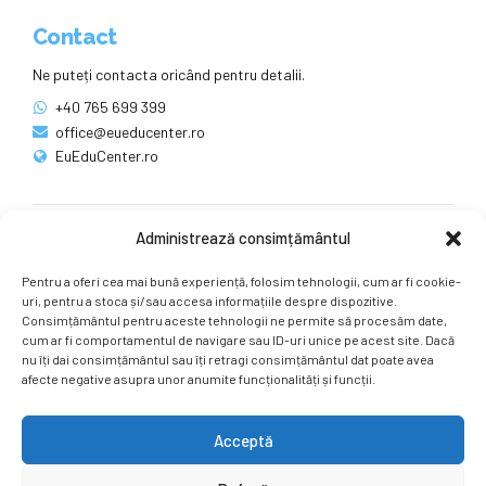
Contact
Ne puteți contacta oricând pentru detalii.
+40 765 699 399
office@eueducenter.ro
EuEduCenter.ro
Administrează consimțământul
Rețele sociale
Pentru a oferi cea mai bună experiență, folosim tehnologii, cum ar fi cookie-
Ne puteți găsi și pe rețelele sociale.
uri, pentru a stoca și/sau accesa informațiile despre dispozitive.
Consimțământul pentru aceste tehnologii ne permite să procesăm date,
cum ar fi comportamentul de navigare sau ID-uri unice pe acest site. Dacă
nu îți dai consimțământul sau îți retragi consimțământul dat poate avea
afecte negative asupra unor anumite funcționalități și funcții.
Acceptă
Copyright by
EuEduCenter.ro
.