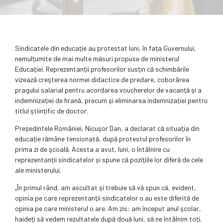
Sindicatele din educaţie au protestat luni, în faţa Guvernului,
nemulţumite de mai multe măsuri propuse de ministerul
Educaţiei. Reprezentanţii profesorilor susţin că schimbările
vizează creşterea normei didactice de predare, coborârea
pragului salarial pentru acordarea voucherelor de vacanţă şi a
indemnizaţiei de hrană, precum şi eliminarea indemnizaţiei pentru
titlul ştiinţific de doctor.
Preşedintele României, Nicuşor Dan, a declarat că situaţia din
educaţie rămâne tensionată, după protestul profesorilor în
prima zi de şcoală. Acesta a avut, luni, o întâlnire cu
reprezentanţii sindicatelor şi spune că poziţiile lor diferă de cele
ale ministerului.
„În primul rând, am ascultat şi trebuie să vă spun că, evident,
opinia pe care reprezentanţii sindicatelor o au este diferită de
opinia pe care ministerul o are. Am zis: am început anul şcolar,
haideţi să vedem rezultatele după două luni, să ne întâlnim toţi,