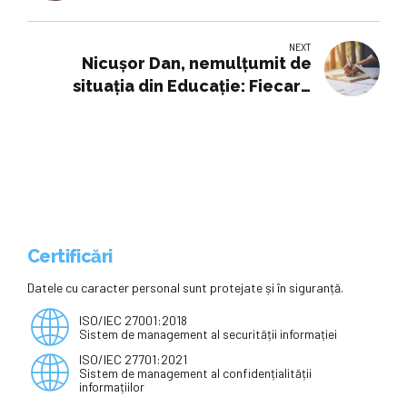
Vom evalua cu cifrele pe masă
după 2 luni de la începerea anului
NEXT
şcolar
Nicuşor Dan, nemulţumit de
situaţia din Educaţie: Fiecare
dintre noi să pună interesul
copiilor pe primul loc
Certificări
Datele cu caracter personal sunt protejate și în siguranță.
ISO/IEC 27001:2018
Sistem de management al securității informației
ISO/IEC 27701:2021
Sistem de management al confidențialității
informațiilor