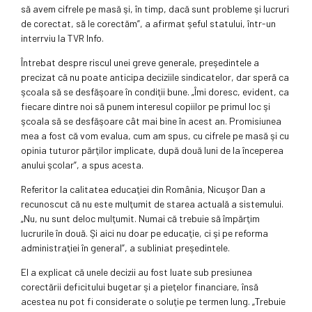
să avem cifrele pe masă şi, în timp, dacă sunt probleme şi lucruri
de corectat, să le corectăm”, a afirmat şeful statului, într-un
interrviu la TVR Info.
Întrebat despre riscul unei greve generale, preşedintele a
precizat că nu poate anticipa deciziile sindicatelor, dar speră ca
şcoala să se desfăşoare în condiţii bune. „Îmi doresc, evident, ca
fiecare dintre noi să punem interesul copiilor pe primul loc şi
şcoala să se desfăşoare cât mai bine în acest an. Promisiunea
mea a fost că vom evalua, cum am spus, cu cifrele pe masă şi cu
opinia tuturor părţilor implicate, după două luni de la începerea
anului şcolar”, a spus acesta.
Referitor la calitatea educaţiei din România, Nicuşor Dan a
recunoscut că nu este mulţumit de starea actuală a sistemului.
„Nu, nu sunt deloc mulţumit. Numai că trebuie să împărţim
lucrurile în două. Şi aici nu doar pe educaţie, ci şi pe reforma
administraţiei în general”, a subliniat preşedintele.
El a explicat că unele decizii au fost luate sub presiunea
corectării deficitului bugetar şi a pieţelor financiare, însă
acestea nu pot fi considerate o soluţie pe termen lung. „Trebuie