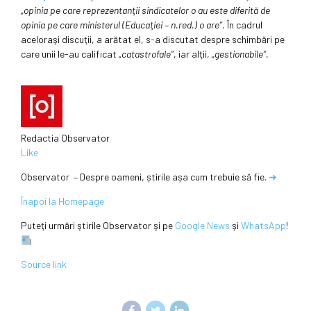
„opinia pe care reprezentanţii sindicatelor o au este diferită de
opinia pe care ministerul (Educaţiei – n.red.) o are”.
În cadrul
aceloraşi discuţii, a arătat el, s-a discutat despre schimbări pe
care unii le-au calificat
„catastrofale”
, iar alţii,
„gestionabile”.
Redactia Observator
Like
Observator – Despre oameni, știrile așa cum trebuie să fie.
➜
Înapoi la Homepage
Puteţi urmări ştirile Observator şi pe
Google News
şi
WhatsApp
!
Source link