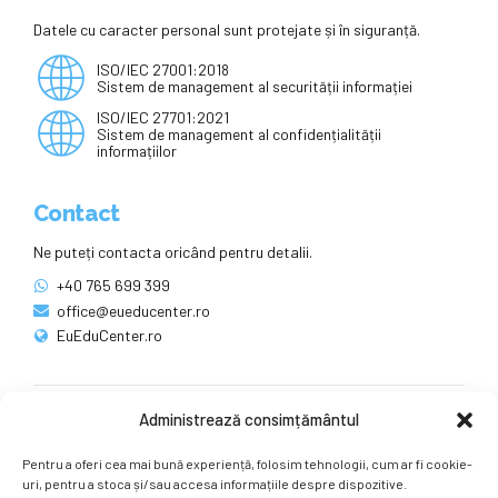
Datele cu caracter personal sunt protejate și în siguranță.
ISO/IEC 27001:2018
Sistem de management al securității informației
ISO/IEC 27701:2021
Sistem de management al confidențialității
informațiilor
Contact
Ne puteți contacta oricând pentru detalii.
+40 765 699 399
office@eueducenter.ro
EuEduCenter.ro
Administrează consimțământul
Rețele sociale
Pentru a oferi cea mai bună experiență, folosim tehnologii, cum ar fi cookie-
Ne puteți găsi și pe rețelele sociale.
uri, pentru a stoca și/sau accesa informațiile despre dispozitive.