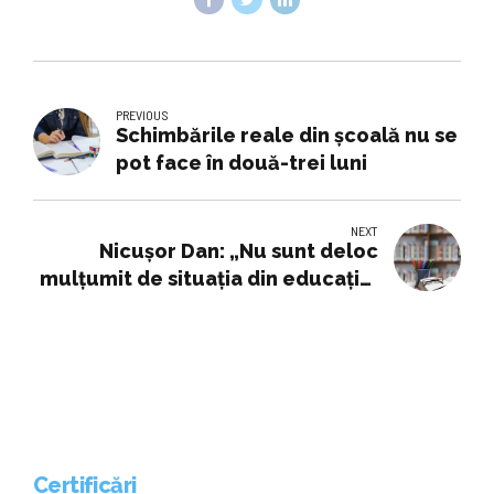
PREVIOUS
Schimbările reale din şcoală nu se
pot face în două-trei luni
NEXT
Nicuşor Dan: „Nu sunt deloc
mulţumit de situaţia din educaţie.
Vom evalua cu cifrele pe masă”
Certificări