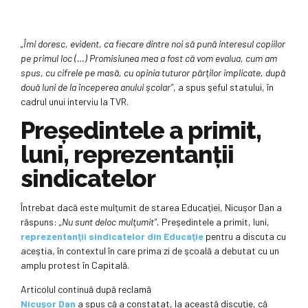
„Îmi doresc, evident, ca fiecare dintre noi să pună interesul copiilor
pe primul loc (…) Promisiunea mea a fost că vom evalua, cum am
spus, cu cifrele pe masă, cu opinia tuturor părţilor implicate, după
două luni de la începerea anului şcolar”
, a spus şeful statului, în
cadrul unui interviu la TVR.
Preşedintele a primit,
luni, reprezentanţii
sindicatelor
Întrebat dacă este mulţumit de starea Educaţiei, Nicuşor Dan a
răspuns:
„Nu sunt deloc mulţumit”.
Preşedintele a primit, luni,
reprezentanţii sindicatelor din Educaţie
pentru a discuta cu
aceştia, în contextul în care prima zi de şcoală a debutat cu un
amplu protest în Capitală.
Articolul continuă după reclamă
Nicuşor Dan
a spus că a constatat, la această discuţie, că