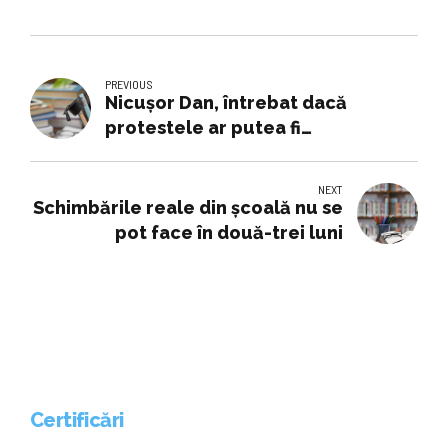
PREVIOUS
Nicuşor Dan, întrebat dacă
protestele ar putea fi
instrumentate politic: Dacă
vorbim de protestul profesorilor,
NEXT
nicidecum/ Îmi doresc, evident,
Schimbările reale din şcoală nu se
să punem interesul copiilor pe
pot face în două-trei luni
primul loc şi şcoala să se
desfăşoare cât mai bine în acest
an
Certificări