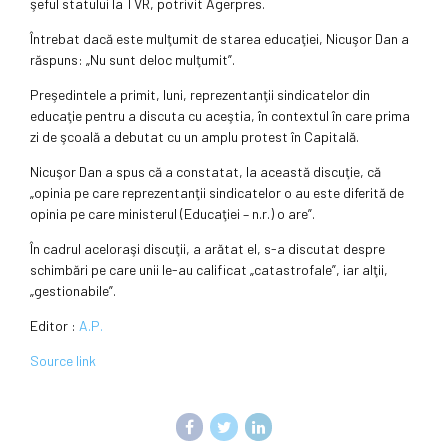
şeful statului la TVR, potrivit Agerpres.
Întrebat dacă este mulţumit de starea educaţiei, Nicuşor Dan a
răspuns: „Nu sunt deloc mulţumit”.
Preşedintele a primit, luni, reprezentanţii sindicatelor din
educaţie pentru a discuta cu aceştia, în contextul în care prima
zi de şcoală a debutat cu un amplu protest în Capitală.
Nicuşor Dan a spus că a constatat, la această discuţie, că
„opinia pe care reprezentanţii sindicatelor o au este diferită de
opinia pe care ministerul (Educaţiei – n.r.) o are”.
În cadrul aceloraşi discuţii, a arătat el, s-a discutat despre
schimbări pe care unii le-au calificat „catastrofale”, iar alţii,
„gestionabile”.
Editor :
A.P.
Source link