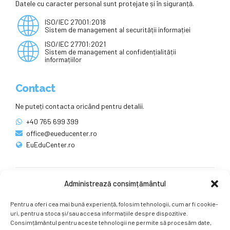
Datele cu caracter personal sunt protejate și în siguranță.
ISO/IEC 27001:2018
Sistem de management al securității informației
ISO/IEC 27701:2021
Sistem de management al confidențialității
informațiilor
Contact
Ne puteți contacta oricând pentru detalii.
+40 765 699 399
office@eueducenter.ro
EuEduCenter.ro
Administrează consimțământul
Rețele sociale
Pentru a oferi cea mai bună experiență, folosim tehnologii, cum ar fi cookie-
Ne puteți găsi și pe rețelele sociale.
uri, pentru a stoca și/sau accesa informațiile despre dispozitive.
Consimțământul pentru aceste tehnologii ne permite să procesăm date,