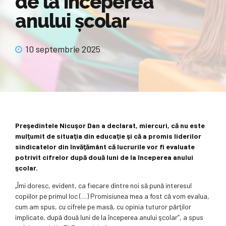
de la începerea
anului şcolar
10 septembrie 2025
Preşedintele Nicuşor Dan a declarat, miercuri, că nu este
mulţumit de situaţia din educaţie şi că a promis liderilor
sindicatelor din învăţământ că lucrurile vor fi evaluate
potrivit cifrelor după două luni de la începerea anului
şcolar.
„Îmi doresc, evident, ca fiecare dintre noi să pună interesul
copiilor pe primul loc (…) Promisiunea mea a fost că vom evalua,
cum am spus, cu cifrele pe masă, cu opinia tuturor părţilor
implicate, după două luni de la începerea anului şcolar”, a spus