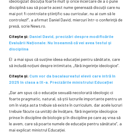
ideologizat discuţia foarte mult şi orice încercare de a o pune
disciplină sau să poarte acest nume generează discuţii care nu
mai pot fi controlate ştiinţific sau curricular, nu ai cum să le
controlezi!”, a afirmat Daniel David, miercuri într-o conferinţă de
presă, scrie News.ro.
Citește și:
Daniel David, precizări despre modificările
Evaluării Naționale: Nu înseamnă că vei avea testul şi
disciplina
El a mai spus că susţine ideea educaţiei pentru sănătate, care
să includă noţiuni despre intimitate, „fără ingerinţe ideologice”.
Citește și:
Cum vor da bacalaureatul elevii care intră în
2025 în clasa a IX-a. Precizările ministrului Educației
„Dar am spus că o educaţie sexuală necolorată ideologic ci
foarte pragmatic, natural, să ştii lucrurile importante pentru un
om în viaţa asta trebuie să existe în curriculum, dar acele lucruri
trebuie făcute ca unităţi de învăţare, fără ingerinţe ideologice
prinse în discipline de biologie şi în discipline pe care aş vrea să
le avem, care să poarte numele de educaţie pentru sănătate”, a
mai explicat ministrul Educaţiei.