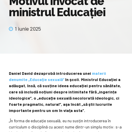
Motivul invocat de
ministrul Educației
1 iunie 2025
Daniel David dezaprobă introducerea unei
materii
denumite „Educaţie sexuală”
în şcoli. Ministrul Educaţiei a
adăugat, însă, că susține ideea educației pentru sănătate,
care să includă noțiuni despre intimitate fără „ingerințe
ideologice”,
o „educaţie sexuală necolorată ideologic, ci
foarte pragmatic, natural”, aşa încât „să ştii lucrurile
importante pentru un om în viaţa asta”.
„În forma de educaţie sexuală, eu nu susţin introducerea în
curriculum o disciplină cu acest nume dintr-un simplu motiv: s-a