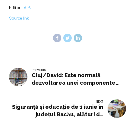
Editor :
A.P.
Source link
PREVIOUS
Cluj/David: Este normală
dezvoltarea unei componente
medicale la UBB prin înființarea
Facultății de Științe Medicale
NEXT
Siguranță și educație de 1 iunie în
județul Bacău, alături de
structurile teritoriale ale M.A.I.