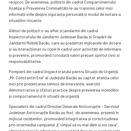
reciproc. De asemenea, polițiștii din cadrul Compartimentului
Analiza și Prevenirea Criminalității le-au transmis celor mici
informații utile despre siguranța personală și modul de evitare a
situațiilor riscante.
Alături de polițiști s-au aflat și jandarmii din cadrul
Inspectoratului de Jandarmi Județean Bacău și Grupării de
Jandarmi Mobilă Bacău, care au prezentat mijloacele din dotare
și au interacționat cu copiii în cadrul unor activități de informare
și prevenire, promovând totodată valori precum spiritul civic și
responsabilitatea.
Pompierii din cadrul Inspectoratului pentru Situații de Urgență
„Mr. Constantin Ene” al Județului Bacău au captat atenția celor
mici prin prezentarea tehnicii de intervenție, exerciții
demonstrative și sfaturi practice despre prevenirea incendiilor
și comportamentul în situații de urgență.
Specialiștii din cadrul Direcției Generale Anticorupție – Serviciul
Județean Anticorupție Bacău au fost, de asemenea, prezenți în
mijlocul cetățenilor, promovând integritatea și corectitudinea
prin intermediul campaniei „E timpul să nu mai dăm și noi ceva”,
oferind materiale informative și purtând discuții cu participanții