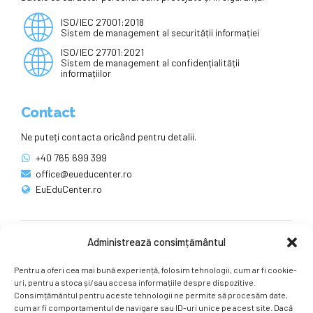
ISO/IEC 27001:2018
Sistem de management al securității informației
ISO/IEC 27701:2021
Sistem de management al confidențialității
informațiilor
Contact
Ne puteți contacta oricând pentru detalii.
+40 765 699 399
office@eueducenter.ro
EuEduCenter.ro
Administrează consimțământul
Rețele sociale
Pentru a oferi cea mai bună experiență, folosim tehnologii, cum ar fi cookie-
Ne puteți găsi și pe rețelele sociale.
uri, pentru a stoca și/sau accesa informațiile despre dispozitive.
Consimțământul pentru aceste tehnologii ne permite să procesăm date,
cum ar fi comportamentul de navigare sau ID-uri unice pe acest site. Dacă