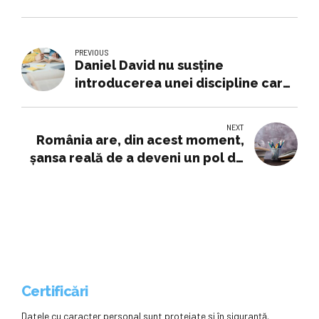
PREVIOUS
Daniel David nu susține
introducerea unei discipline care
să se numească „Educație
sexuală”. Motivul invocat de
NEXT
ministrul Educației
România are, din acest moment,
şansa reală de a deveni un pol de
excelenţă în ştiinţă şi educaţie în
regiune / Ce spune instituţia
subordonată ministerului
Educaţiei despre preşedintele
ales Nicuşor Dan
Certificări
Datele cu caracter personal sunt protejate și în siguranță.