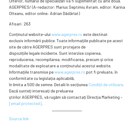
Ulterior, numărul de specializări va fi suplimentat cu alte două.
AGERPRES/ (A-redactor: Marius Septimiu Avram, editor: Karina
Olteanu, editor online: Adrian Dădârlat)
Afisari: 263
Conținutul website-ului
www.agerpres.ro
este destinat
exclusiv informării publice. Toate informaţiile publicate pe acest
site de către AGERPRES sunt protejate de
dispoziţiile legale incidente. Sunt interzise copierea,
reproducerea, recompilarea, modificarea, precum şi orice
modalitate de exploatare a conţinutului acestui website.
Informaţiile transmise pe
www.agerpres.ro
pot fi preluate, în
conformitate cu legislaţia aplicabilă,
în limita a 500 de semne. Detalii în secţiunea
Condiţii de utilizare
.
Dacă sunteţi interesaţi de preluarea
ştirilor AGERPRES, vă rugăm să contactaţi Direcţia Marketing –
[email protected]
.
Source link