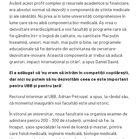
Având acest profil complex și resursele academice și financiare,
era absolut normal să dezvolți o componentă de științe medicale
și ale sănătății. Nu prea ai în lume universități comprehensive în
lume care să nu aibă componenta bio-medicală. Aș vrea o
dezvoltare interdisciplinară a noii facultăți și programe care să
fie gândite într-o logică de calitate, nu cantitate. Mai puțin
înseamnă, uneori, mai mult, mai puțin și bine, iar programele
educaționale să fie derivate din activitatea de cercetare-
dezvoltare-inovare. Această componentă ar trebui să aducă
granturi, impact internațional și citări’, a spus Daniel David.
El a adăugat că ‘nu vrem să intrăm în competiții copilărești,
dar nici nu putem să nu dezvoltăm ceea ce este important
pentru UBB și pentru țară’.
Rectorul interimar al UBB, Adrian Petrușel, a spus, la rândul său,
că momentul inaugurării noii facultăți este unul istoric.
În viitorul an universitar, noua facultate va organiza examen de
admitere pentru 200 – 300 de studenți, urmând să fie, la
început, șase specializări la nivel de licență și master, printre
care fizică medicală, inginerie medicală, biologie medicală.