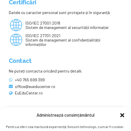
Certificări
Datele cu caracter personal sunt protejate și în siguranță.
ISO/IEC 27001:2018
Sistem de management al securității informației
ISO/IEC 27701:2021
Sistem de management al confidențialității
informațiilor
Contact
Ne puteți contacta oricând pentru detalii.
+40 765 699 399
office@eueducenter.ro
EuEduCenter.ro
Administrează consimțământul
Rețele sociale
Pentru a oferi cea mai bună experiență, folosim tehnologii, cum ar fi cookie-
Ne puteți găsi și pe rețelele sociale.