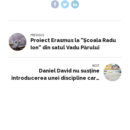
PREVIOUS
Proiect Erasmus la ”Școala Radu
Ion” din satul Vadu Părului
NEXT
Daniel David nu susține
introducerea unei discipline care
să se numească „Educație
sexuală”. Motivul invocat de
ministrul Educației