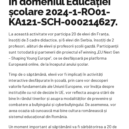
în domeniul Educaţiei
şcolare 2024-1-RO01-
KA121-SCH-000214627.
La această activitate vor participa 20 de elevi din Franța,
însoțiți de 3 cadre didactice, și 6 elevi din Serbia, însoțiți de 2
profesori, alături de elevii și profesorii școlii gazdă. Participanţii
sunt totodată şi partenerii din proiectul eTwinning „EU Next Gen
– Shaping Young Europe”, ce se desfăşoară pe platforma
Europeană online, de la începutul anului şcolar.
Timp de o săptămână, elevii vor fi implicați în activități
interactive desfășurate în școală, prin care vor descoperi
valorile fundamentale ale Uniunii Europene, vor învăţa despre
instituțiile cu rol de decizie în UE, vor reflecta asupra stării de
bine în rândul tinerilor și asupra modalităților de prevenire și
combatere a bullyingului și cyberbullyingului. De asemenea, vor
avea ocazia să cunoască mai bine cultura românească și
sistemul educațional din România.
Un moment important al săptămânii va fi sărbătorirea a 20 de