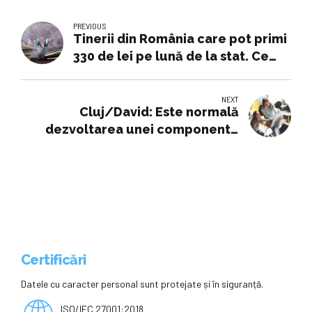
PREVIOUS
Tinerii din România care pot primi
330 de lei pe lună de la stat. Ce
condiții trebuie să îndeplinească
NEXT
Cluj/David: Este normală
dezvoltarea unei componente
medicale la UBB prin înființarea
Facultății de Științe Medicale
Certificări
Datele cu caracter personal sunt protejate și în siguranță.
ISO/IEC 27001:2018