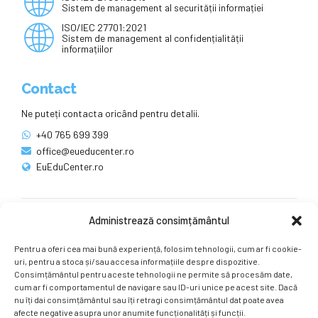
Sistem de management al securității informației
ISO/IEC 27701:2021
Sistem de management al confidențialității
informațiilor
Contact
Ne puteți contacta oricând pentru detalii.
+40 765 699 399
office@eueducenter.ro
EuEduCenter.ro
Administrează consimțământul
Rețele sociale
Pentru a oferi cea mai bună experiență, folosim tehnologii, cum ar fi cookie-
Ne puteți găsi și pe rețelele sociale.
uri, pentru a stoca și/sau accesa informațiile despre dispozitive.
Consimțământul pentru aceste tehnologii ne permite să procesăm date,
cum ar fi comportamentul de navigare sau ID-uri unice pe acest site. Dacă
nu îți dai consimțământul sau îți retragi consimțământul dat poate avea
afecte negative asupra unor anumite funcționalități și funcții.