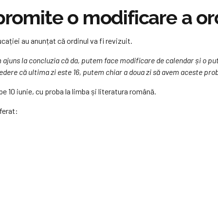
promite o modificare a or
cației au anunțat că ordinul va fi revizuit.
 ajuns la concluzia că da, putem face modificare de calendar și o p
edere că ultima zi este 16, putem chiar a doua zi să avem aceste prob
 10 iunie, cu proba la limba și literatura română.
ferat: