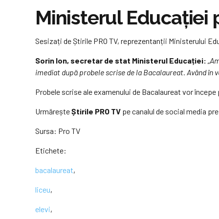
Ministerul Educației 
Sesizați de Știrile PRO TV, reprezentanții Ministerului Edu
Sorin Ion, secretar de stat Ministerul Educației:
„Am
imediat după probele scrise de la Bacalaureat. Având în v
Probele scrise ale examenului de Bacalaureat vor începe pe
Urmărește
Știrile PRO TV
pe canalul de social media pre
Sursa:
Pro TV
Etichete:
bacalaureat
,
liceu
,
elevi
,