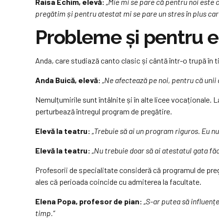
Raisa Echim, elevă:
„Mie mi se pare că pentru noi este 
pregătim și pentru atestat mi se pare un stres în plus car
Probleme și pentru el
Anda, care studiază canto clasic și cântă într-o trupă în 
Anda Buică, elevă:
„Ne afectează pe noi, pentru că unii
Nemulțumirile sunt întâlnite și în alte licee vocaționale. L
perturbează întregul program de pregătire.
Elevă la teatru:
„Trebuie să ai un program riguros. Eu nu
Elevă la teatru:
„Nu trebuie doar să ai atestatul gata făcu
Profesorii de specialitate consideră că programul de preg
ales că perioada coincide cu admiterea la facultate.
Elena Popa, profesor de pian:
„S-ar putea să influenț
timp.”