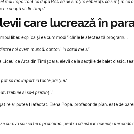
cel mai important ca după BAC să ne simțim eliberați, să simțim că a
e ne ocupă și din timp.”
evii care lucrează în para
timpul liber, explică și ea cum modificările le afectează programul.
 dintre noi avem muncă, cântări, în cazul meu.”
a Liceul de Artă din Timișoara, elevii de la secțiile de balet clasic, 
 pot să mă împart în toate părțile.”
t, trebuie și să-l prezinți.”
ătire ar putea fi afectat. Elena Popa, profesor de pian, este de păre
eze cumva sau să fie o problemă, pentru că este în aceeași perioadă c