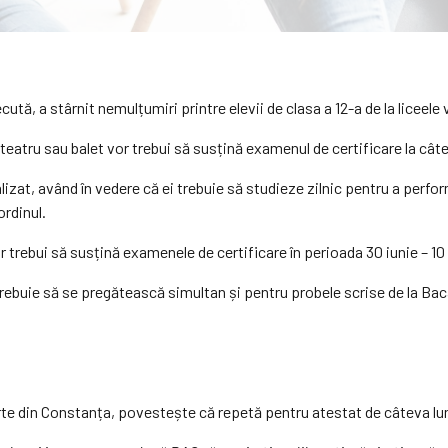
ută, a stârnit nemulțumiri printre elevii de clasa a 12-a de la liceele
 teatru sau balet vor trebui să susțină examenul de certificare la câ
lizat, având în vedere că ei trebuie să studieze zilnic pentru a perfo
ordinul.
trebui să susțină examenele de certificare în perioada 30 iunie – 10 iu
ebuie să se pregătească simultan și pentru probele scrise de la Baca
e Arte din Constanța, povestește că repetă pentru atestat de câteva lun