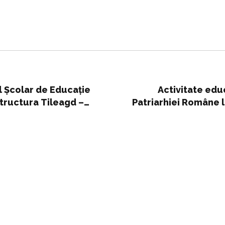
l Școlar de Educație
Activitate edu
tructura Tileagd –
Patriarhiei Române l