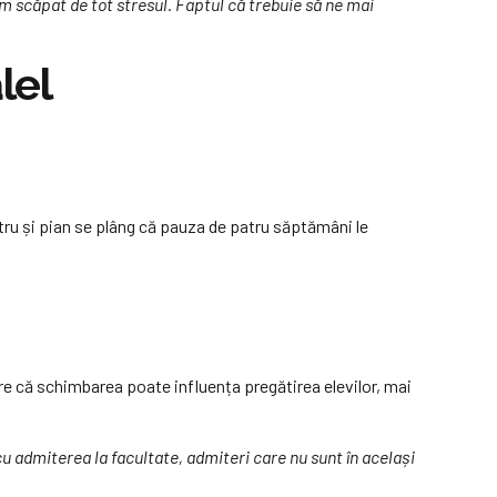
m scăpat de tot stresul. Faptul că trebuie să ne mai
lel
teatru și pian se plâng că pauza de patru săptămâni le
re că schimbarea poate influența pregătirea elevilor, mai
u admiterea la facultate, admiteri care nu sunt în același