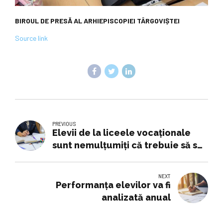
BIROUL DE PRESĂ AL ARHIEPISCOPIEI TÂRGOVIȘTEI
Source link
PREVIOUS
Elevii de la liceele vocaționale
sunt nemulțumiți că trebuie să se
pregătească simultan pentru Bac
și admiterea la facultate
NEXT
Performanța elevilor va fi
analizată anual