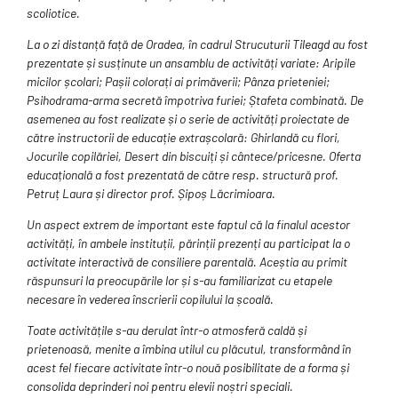
scoliotice.
La o zi distanță față de Oradea, în cadrul Strucuturii Tileagd au fost
prezentate și susținute un ansamblu de activități variate: Aripile
micilor școlari; Pașii colorați ai primăverii; Pânza prieteniei;
Psihodrama-arma secretă împotriva furiei; Ștafeta combinată. De
asemenea au fost realizate și o serie de activități proiectate de
către instructorii de educație extrașcolară: Ghirlandă cu flori,
Jocurile copilăriei, Desert din biscuiți și cântece/pricesne. Oferta
educațională a fost prezentată de către resp. structură prof.
Petruț Laura și director prof. Șipoș Lăcrimioara.
Un aspect extrem de important este faptul că la finalul acestor
activități, în ambele instituții, părinții prezenți au participat la o
activitate interactivă de consiliere parentală. Aceștia au primit
răspunsuri la preocupările lor și s-au familiarizat cu etapele
necesare în vederea înscrierii copilului la școală.
Toate activitățile s-au derulat într-o atmosferă caldă și
prietenoasă, menite a îmbina utilul cu plăcutul, transformând în
acest fel fiecare activitate într-o nouă posibilitate de a forma și
consolida deprinderi noi pentru elevii noștri speciali.