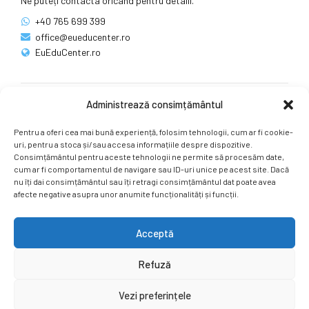
Ne puteți contacta oricând pentru detalii.
+40 765 699 399
office@eueducenter.ro
EuEduCenter.ro
Administrează consimțământul
Rețele sociale
Pentru a oferi cea mai bună experiență, folosim tehnologii, cum ar fi cookie-
Ne puteți găsi și pe rețelele sociale.
uri, pentru a stoca și/sau accesa informațiile despre dispozitive.
Consimțământul pentru aceste tehnologii ne permite să procesăm date,
cum ar fi comportamentul de navigare sau ID-uri unice pe acest site. Dacă
nu îți dai consimțământul sau îți retragi consimțământul dat poate avea
afecte negative asupra unor anumite funcționalități și funcții.
Acceptă
Copyright by
EuEduCenter.ro
.
Refuză
Prima Pagină
Simpozion Internațional
Revista
Știri
Vezi preferințele
Cont Client
ÎNAPOI SUS