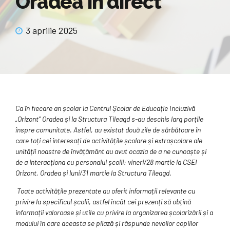
Oradea in direct
3 aprilie 2025
Ca în fiecare an școlar la Centrul Școlar de Educație Incluzivă
„Orizont” Oradea și la Structura Tileagd s-au deschis larg porțile
înspre comunitate. Astfel, au existat două zile de sărbătoare în
care toți cei interesați de activitățile școlare și extrașcolare ale
unității noastre de învățământ au avut ocazia de a ne cunoaște și
de a interacționa cu personalul școlii: vineri/28 martie la CSEI
Orizont, Oradea și luni/31 martie la Structura Tileagd.
Toate activitățile prezentate au oferit informații relevante cu
privire la specificul școlii, astfel încât cei prezenți să obțină
informații valoroase și utile cu privire la organizarea școlarizării și a
modului în care aceasta se pliază și răspunde nevoilor copiilor