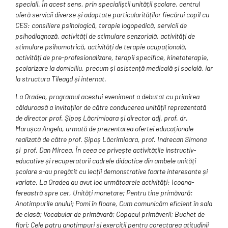
speciali. În acest sens, prin specialiștii unității școlare, centrul
oferă servicii diverse și adaptate particularităților fiecărui copil cu
CES: consiliere psihologică, terapie logopedică, servicii de
psihodiagnoză, activități de stimulare senzorială, activități de
stimulare psihomotrică, activități de terapie ocupațională,
activități de pre-profesionalizare, terapii specifice, kinetoterapie,
școlarizare la domiciliu, precum și asistență medicală și socială, iar
la structura Tileagd și internat.
La Oradea, programul acestui eveniment a debutat cu primirea
călduroasă a invitaților de către conducerea unității reprezentată
de director prof. Șipoș Lăcrimioara și director adj. prof. dr.
Marușca Angela, urmată de prezentarea ofertei educaționale
realizată de către prof. Șipoș Lăcrimioara, prof. Indrecan Simona
și prof. Dan Mircea. În ceea ce privește activitățile instructiv-
educative și recuperatorii cadrele didactice din ambele unități
școlare s-au pregătit cu lecții demonstrative foarte interesante și
variate. La Oradea au avut loc următoarele activități: Icoana-
fereastră spre cer, Unități monetare; Pentru tine primăvară;
Anotimpurile anului; Pomi în floare, Cum comunicăm eficient în sala
de clasă; Vocabular de primăvară; Copacul primăverii; Buchet de
flori; Cele patru anotimpuri și exerciții pentru corectarea atitudinii