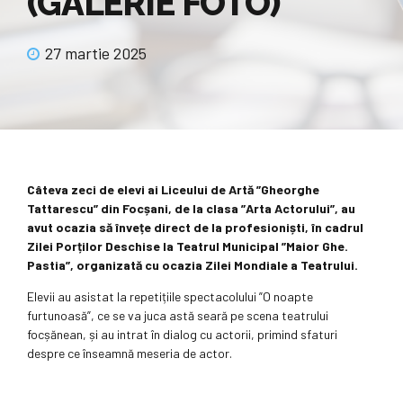
(GALERIE FOTO)
27 martie 2025
Câteva zeci de elevi ai Liceului de Artă ”Gheorghe
Tattarescu” din Focșani, de la clasa ”Arta Actorului”, au
avut ocazia să învețe direct de la profesioniști, în cadrul
Zilei Porților Deschise la Teatrul Municipal ”Maior Ghe.
Pastia”, organizată cu ocazia Zilei Mondiale a Teatrului.
Elevii au asistat la repetițiile spectacolului ”O noapte
furtunoasă”, ce se va juca astă seară pe scena teatrului
focșănean, și au intrat în dialog cu actorii, primind sfaturi
despre ce înseamnă meseria de actor.