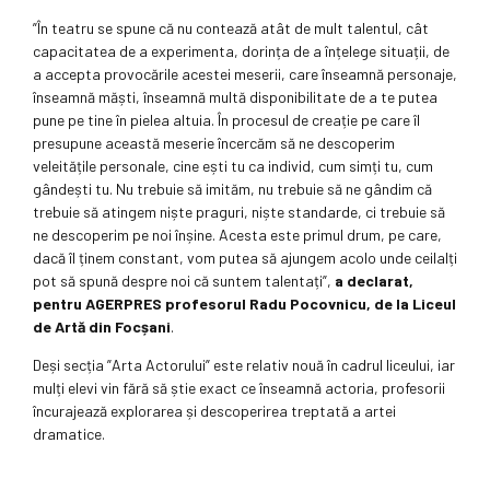
”În teatru se spune că nu contează atât de mult talentul, cât
capacitatea de a experimenta, dorința de a înțelege situații, de
a accepta provocările acestei meserii, care înseamnă personaje,
înseamnă măști, înseamnă multă disponibilitate de a te putea
pune pe tine în pielea altuia. În procesul de creație pe care îl
presupune această meserie încercăm să ne descoperim
veleitățile personale, cine ești tu ca individ, cum simți tu, cum
gândești tu. Nu trebuie să imităm, nu trebuie să ne gândim că
trebuie să atingem niște praguri, niște standarde, ci trebuie să
ne descoperim pe noi înșine. Acesta este primul drum, pe care,
dacă îl ținem constant, vom putea să ajungem acolo unde ceilalți
pot să spună despre noi că suntem talentați”,
a declarat,
pentru AGERPRES profesorul Radu Pocovnicu, de la Liceul
de Artă din Focșani
.
Deși secția ”Arta Actorului” este relativ nouă în cadrul liceului, iar
mulți elevi vin fără să știe exact ce înseamnă actoria, profesorii
încurajează explorarea și descoperirea treptată a artei
dramatice.