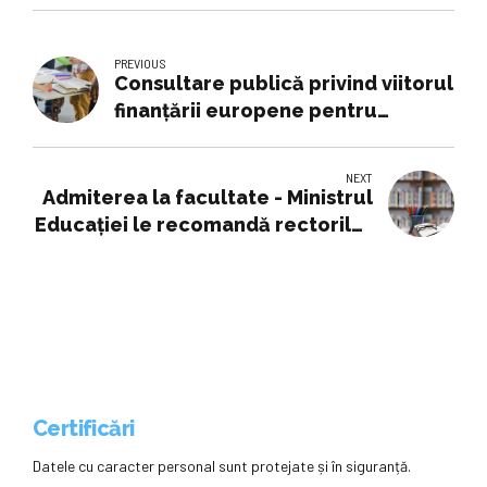
PREVIOUS
Consultare publică privind viitorul
finanțării europene pentru
cultură, educație și societatea
civilă
NEXT
Admiterea la facultate - Ministrul
Educației le recomandă rectorilor
să se inspire din modelele de
admitere ale universităților din
Top 500
Certificări
Datele cu caracter personal sunt protejate și în siguranță.