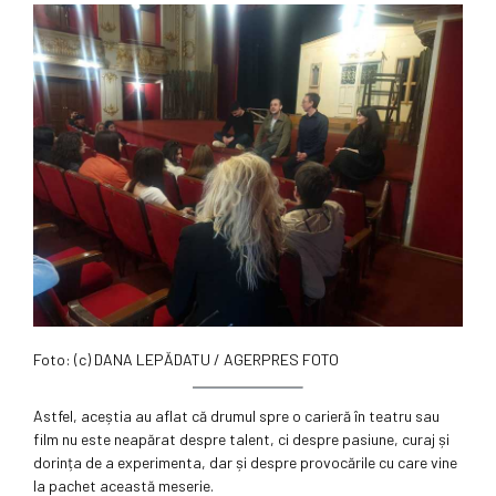
Foto: (c) DANA LEPĂDATU / AGERPRES FOTO
Astfel, aceștia au aflat că drumul spre o carieră în teatru sau
film nu este neapărat despre talent, ci despre pasiune, curaj și
dorința de a experimenta, dar și despre provocările cu care vine
la pachet această meserie.