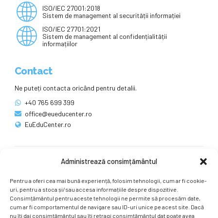
ISO/IEC 27001:2018
Sistem de management al securității informației
ISO/IEC 27701:2021
Sistem de management al confidențialității
informațiilor
Contact
Ne puteți contacta oricând pentru detalii.
+40 765 699 399
office@eueducenter.ro
EuEduCenter.ro
Administrează consimțământul
Rețele sociale
Pentru a oferi cea mai bună experiență, folosim tehnologii, cum ar fi cookie-
Ne puteți găsi și pe rețelele sociale.
uri, pentru a stoca și/sau accesa informațiile despre dispozitive.
Consimțământul pentru aceste tehnologii ne permite să procesăm date,
cum ar fi comportamentul de navigare sau ID-uri unice pe acest site. Dacă
nu îți dai consimțământul sau îți retragi consimțământul dat poate avea