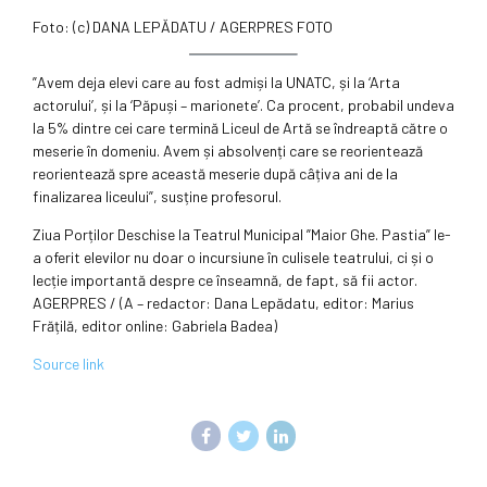
Foto: (c) DANA LEPĂDATU / AGERPRES FOTO
”Avem deja elevi care au fost admiși la UNATC, și la ‘Arta
actorului’, și la ‘Păpuși – marionete’. Ca procent, probabil undeva
la 5% dintre cei care termină Liceul de Artă se îndreaptă către o
meserie în domeniu. Avem și absolvenți care se reorientează
reorientează spre această meserie după câțiva ani de la
finalizarea liceului”, susține profesorul.
Ziua Porților Deschise la Teatrul Municipal ”Maior Ghe. Pastia” le-
a oferit elevilor nu doar o incursiune în culisele teatrului, ci și o
lecție importantă despre ce înseamnă, de fapt, să fii actor.
AGERPRES / (A – redactor: Dana Lepădatu, editor: Marius
Frățilă, editor online: Gabriela Badea)
Source link