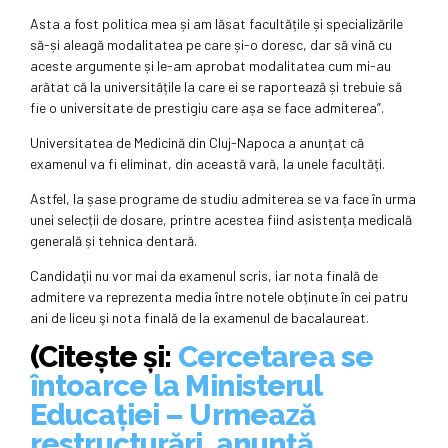
Asta a fost politica mea și am lăsat facultățile și specializările
să-și aleagă modalitatea pe care și-o doresc, dar să vină cu
aceste argumente și le-am aprobat modalitatea cum mi-au
arătat că la universitățile la care ei se raportează și trebuie să
fie o universitate de prestigiu care așa se face admiterea”.
Universitatea de Medicină din Cluj-Napoca a anunțat că
examenul va fi eliminat, din această vară, la unele facultăți.
Astfel, la șase programe de studiu admiterea se va face în urma
unei selecții de dosare, printre acestea fiind asistența medicală
generală și tehnica dentară.
Candidaţii nu vor mai da examenul scris, iar nota finală de
admitere va reprezenta media între notele obținute în cei patru
ani de liceu şi nota finală de la examenul de bacalaureat.
(Citește și:
Cercetarea se
întoarce la Ministerul
Educației – Urmează
restructurări, anunță