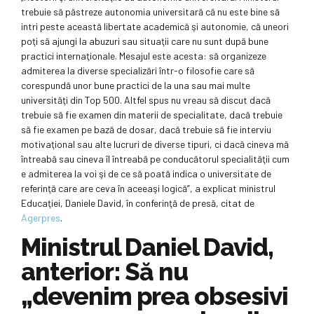
trebuie să păstreze autonomia universitară că nu este bine să
intri peste această libertate academică şi autonomie, că uneori
poţi să ajungi la abuzuri sau situaţii care nu sunt după bune
practici internaţionale. Mesajul este acesta: să organizeze
admiterea la diverse specializări într-o filosofie care să
corespundă unor bune practici de la una sau mai multe
universităţi din Top 500. Altfel spus nu vreau să discut dacă
trebuie să fie examen din materii de specialitate, dacă trebuie
să fie examen pe bază de dosar, dacă trebuie să fie interviu
motivaţional sau alte lucruri de diverse tipuri, ci dacă cineva mă
întreabă sau cineva îl întreabă pe conducătorul specialităţii cum
e admiterea la voi şi de ce să poată indica o universitate de
referinţă care are ceva în aceeaşi logică”, a explicat ministrul
Educaţiei, Daniele David, în conferinţă de presă, citat de
Agerpres
.
Ministrul Daniel David,
anterior: Să nu
„devenim prea obsesivi