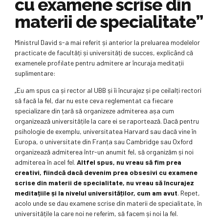
cu examene scrise din
materii de specialitate”
Ministrul David s-a mai referit și anterior la preluarea modelelor
practicate de facultăți și universități de succes, explicând că
examenele profilate pentru admitere ar încuraja meditații
suplimentare:
„Eu am spus ca și rector al UBB și îi încurajez și pe ceilalți rectori
să facă la fel, dar nu este ceva reglementat ca fiecare
specializare din țară să organizeze admiterea așa cum
organizează universitățile la care ei se raportează. Dacă pentru
psihologie de exemplu, universitatea Harvard sau dacă vine în
Europa, o universitate din Franța sau Cambridge sau Oxford
organizează admiterea într-un anumit fel, să organizăm și noi
admiterea în acel fel.
Altfel spus, nu vreau să fim prea
creativi, fiindcă dacă devenim prea obsesivi cu examene
scrise din materii de specialitate, nu vreau să încurajez
meditațiile
și la nivelul universităților,
cum am avut
. Repet,
acolo unde se dau examene scrise din materii de specialitate, în
universitățile la care noi ne referim, să facem și noi la fel.