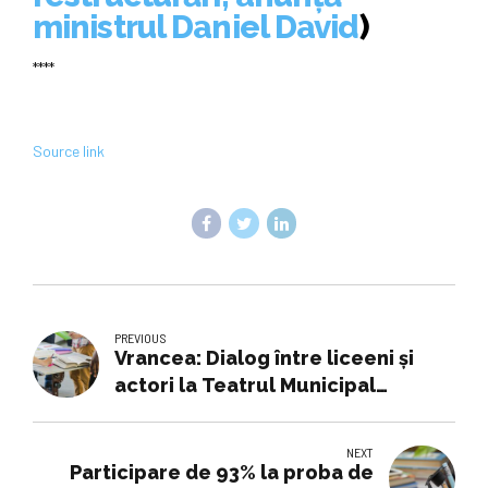
ministrul Daniel David
)
****
Source link
PREVIOUS
Vrancea: Dialog între liceeni și
actori la Teatrul Municipal
Focșani, de Ziua Porților Deschise
(GALERIE FOTO)
NEXT
Participare de 93% la proba de