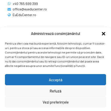
+40 765 699 399
office@eueducenter.ro
EuEduCenter.ro
Administrează consimțământul
Rețele sociale
Pentru a oferi cea mai bună experiență, folosim tehnologii, cum ar fi cookie-
Ne puteți găsi și pe rețelele sociale.
uri, pentru a stoca și/sau accesa informațiile despre dispozitive.
Consimțământul pentru aceste tehnologii ne permite să procesăm date,
cum ar fi comportamentul de navigare sau ID-uri unice pe acest site. Dacă
nu îți dai consimțământul sau îți retragi consimțământul dat poate avea
afecte negative asupra unor anumite funcționalități și funcții.
Acceptă
Copyright by
EuEduCenter.ro
.
Refuză
Prima Pagină
Simpozion Internațional
Revista
Știri
Vezi preferințele
Cont Client
ÎNAPOI SUS