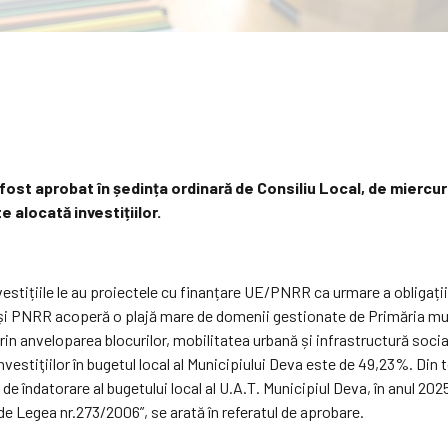
fost aprobat în ședința ordinară de Consiliu Local, de miercur
 alocată investițiilor.
nvestițiile le au proiectele cu finanțare UE/PNRR ca urmare a obligați
și PNRR acoperă o plajă mare de domenii gestionate de Primăria munici
n anveloparea blocurilor, mobilitatea urbană și infrastructură socială
estiţiilor în bugetul local al Municipiului Deva este de 49,23%. Din tot
i de îndatorare al bugetului local al U.A.T. Municipiul Deva, în anul 20
 de Legea nr.273/2006”,
se arată în referatul de aprobare.