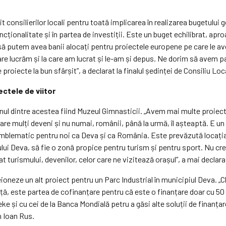
 consilierilor locali pentru
toată
implicarea în realizarea bugetului 
uncționalitate și în partea de investiții. Este un buget echilibrat, ap
să putem avea banii alocați pentru proiectele europene pe care le ave
re lucrăm și la care am lucrat și le-am și depus. Ne dorim să avem pa
oiecte la bun sfârșit”, a declarat la finalul ședinței de Consiliu Loc
ectele de viitor
nul dintre acestea fiind Muzeul Gimnasticii. „Avem mai multe proiect
re mulți deveni și nu numai, românii, până la urmă, îl așteaptă. E un
 emblematic pentru noi ca Deva și ca România. Este prevăzută locația
lui Deva, să fie o zonă propice pentru turism și pentru sport. Nu cr
at turismului, devenilor, celor care ne vizitează orașul”, a mai decla
ioneze un alt proiect pentru un Parc Industrial în municipiul Deva. 
ață, este partea de cofinanțare pentru că este o finanțare doar cu 5
e și cu cei de la Banca Mondială petru a găsi alte soluții de finanța
n Ioan Rus.