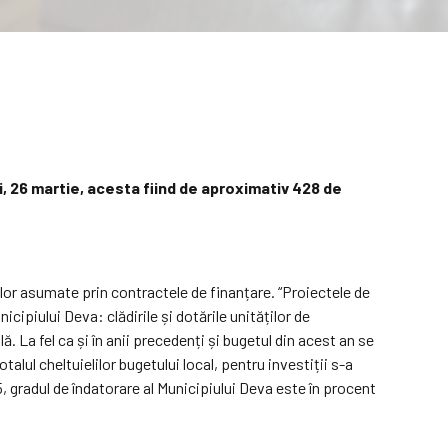
i, 26 martie, acesta fiind de aproximativ 428 de
ilor asumate prin contractele de finanțare. “Proiectele de
piului Deva: clădirile și dotările unităților de
. La fel ca și în anii precedenți și bugetul din acest an se
alul cheltuielilor bugetului local, pentru investiții s-a
25, gradul de îndatorare al Municipiului Deva este în procent