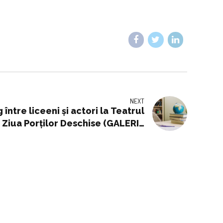
NEXT
între liceeni și actori la Teatrul
 Ziua Porților Deschise (GALERIE
FOTO)