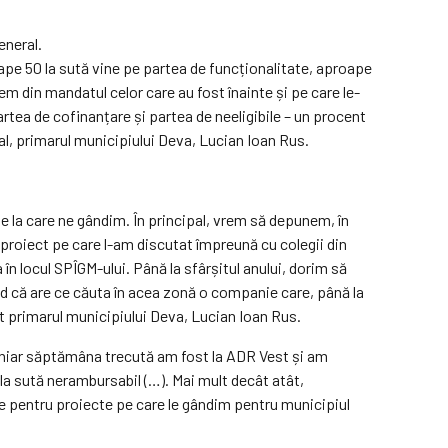
gener
al
.
roape 50 la sută vine pe partea de funcționalitate, aproape
m din mandatul celor care au fost înainte și pe care le-
rtea de cofinanțare și partea de neeligibile – un procent
al, primarul municipiului Deva, Lucian Ioan Rus.
e la care ne gândim. În principal, vrem să depunem, în
 proiect pe care l-am discutat împreună cu colegii din
 în locul
SPÎGM
-ului. Până la sfârșitul anului, dorim să
ed că are ce căuta în acea zonă o companie care, până la
rat primarul municipiului Deva, Lucian Ioan Rus.
„Chiar săptămâna trecută am fost la ADR
V
est și am
0 la sută nerambursabil
(…)
. Mai mult decât atât,
re pentru proiecte pe care le gândim pentru municipiul