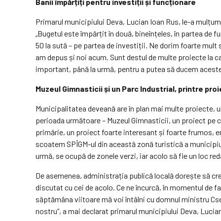
Banii împărțiți pentru investiții și funcționare
Primarul municipiului Deva, Lucian Ioan Rus, le-a mulțumit
„Bugetul este împărțit în două, bineînțeles, în partea de f
50 la sută
–
pe partea de investiții. Ne dorim foarte mult 
am depus și noi acum. Sunt destul de multe proiecte la ca
important, până la urmă, pentru a putea să ducem aceste pr
Muzeul Gimnasticii și un Parc Industrial, printre proi
Municipalitatea deveană are în plan mai multe proiecte, u
perioada următoare – Muzeul Gimnasticii, un proiect pe ca
primărie, un proiect foarte interesant și foarte frumos,
scoatem
SPÎGM-ul
din această zonă turistică a municipiu
urmă, se ocupă de zonele verzi, iar acolo să fie un loc red
De asemenea, administrația publică locală dorește să cre
discutat cu cei de acolo. Ce ne încurcă, în momentul de f
săptămâna viitoare mă voi întâlni cu domnul ministru Csek
nostru”, a mai declarat primarul municipiului Deva, Lucia