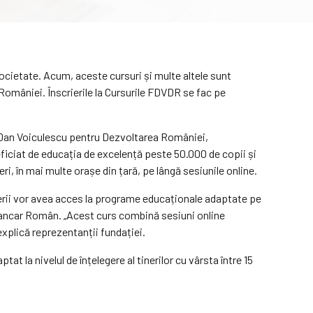
 societate. Acum, aceste cursuri și multe altele sunt
României. Înscrierile la Cursurile FDVDR se fac pe
ția Dan Voiculescu pentru Dezvoltarea României,
ficiat de educația de excelență peste 50.000 de copii și
ri, în mai multe orașe din țară, pe lângă sesiunile online.
tinerii vor avea acces la programe educaționale adaptate pe
 Bancar Român. „Acest curs combină sesiuni online
 explică reprezentanții fundației.
t la nivelul de înțelegere al tinerilor cu vârsta între 15