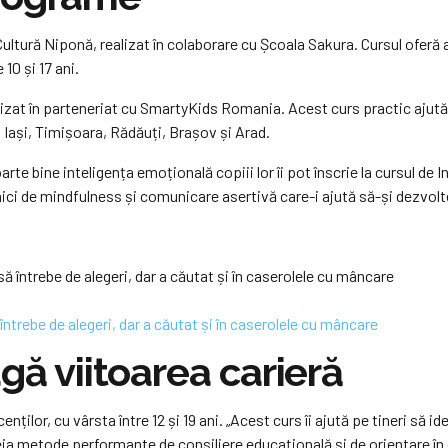
ultură Niponă, realizat în colaborare cu Școala Sakura. Cursul oferă 
10 și 17 ani.
izat în parteneriat cu SmartyKids Romania. Acest curs practic ajută c
i, Iași, Timișoara, Rădăuți, Brașov și Arad.
oarte bine inteligența emoțională copiii lor îi pot înscrie la cursul d
hnici de mindfulness și comunicare asertivă care-i ajută să-și dezvolt
ntrebe de alegeri, dar a căutat și în caserolele cu mâncare
gă viitoarea carieră
enților, cu vârsta între 12 și 19 ani. „Acest curs îi ajută pe tineri să 
ja metode performante de consiliere educațională și de orientare în ca