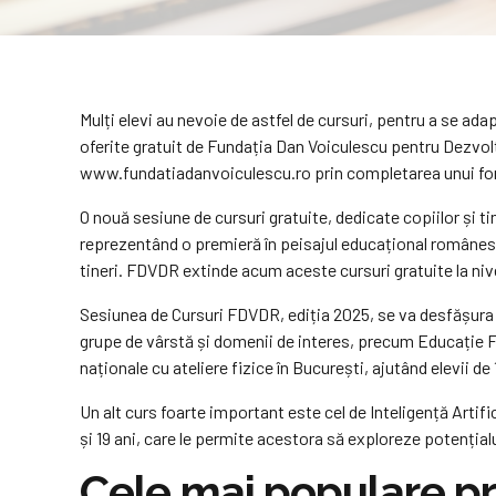
Mulți elevi au nevoie de astfel de cursuri, pentru a se ada
oferite gratuit de Fundația Dan Voiculescu pentru Dezvolt
www.fundatiadanvoiculescu.ro prin completarea unui fo
O nouă sesiune de cursuri gratuite, dedicate copiilor și t
reprezentând o premieră în peisajul educațional românesc
tineri. FDVDR extinde acum aceste cursuri gratuite la nivel
Sesiunea de Cursuri FDVDR, ediția 2025, se va desfășura di
grupe de vârstă și domenii de interes, precum Educație Fi
naționale cu ateliere fizice în București, ajutând elevii de
Un alt curs foarte important este cel de Inteligență Artifi
și 19 ani, care le permite acestora să exploreze potențialul 
Cele mai populare 