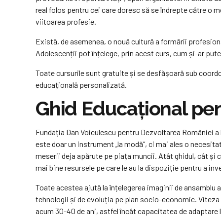
real folos pentru cei care doresc să se îndrepte către o mes
viitoarea profesie.
Există, de asemenea, o nouă cultură a formării profesiona
Adolescenții pot înțelege, prin acest curs, cum și-ar putea
Toate cursurile sunt gratuite și se desfășoară sub coordo
educațională personalizată.
Ghid Educațional pent
Fundația Dan Voiculescu pentru Dezvoltarea României a lan
este doar un instrument „la modă”, ci mai ales o necesitate
meserii deja apărute pe piața muncii. Atât ghidul, cât și cu
mai bine resursele pe care le au la dispoziție pentru a inve
Toate acestea ajută la înțelegerea imaginii de ansamblu a
tehnologii și de evoluția pe plan socio-economic. Viteza e
acum 30-40 de ani, astfel încât capacitatea de adaptare la