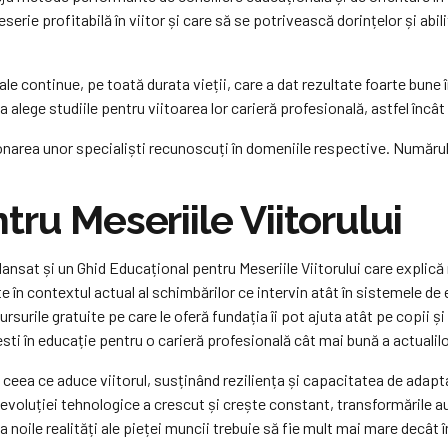
erie profitabilă în viitor și care să se potrivească dorințelor și abili
le continue, pe toată durata vieții, care a dat rezultate foarte bune
 alege studiile pentru viitoarea lor carieră profesională, astfel încât
narea unor specialiști recunoscuți în domeniile respective. Numărul 
ru Meseriile Viitorului
sat și un Ghid Educațional pentru Meseriile Viitorului care explică n
 în contextul actual al schimbărilor ce intervin atât în sistemele de 
rsurile gratuite pe care le oferă fundația îi pot ajuta atât pe copii și
sti în educație pentru o carieră profesională cât mai bună a actualilor 
 ceea ce aduce viitorul, susținând reziliența și capacitatea de adapt
voluției tehnologice a crescut și crește constant, transformările au 
 noile realități ale pieței muncii trebuie să fie mult mai mare decât î