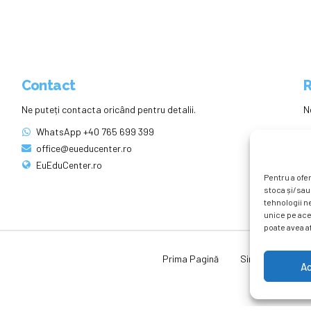
Contact
R
Ne puteți contacta oricând pentru detalii.
N
WhatsApp +40 765 699 399
office@eueducenter.ro
EuEduCenter.ro
Pentru a ofer
stoca și/sau
tehnologii n
unice pe ace
poate avea af
Prima Pagină
Simpozion Intern
A