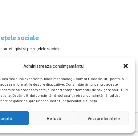
ețele sociale
e puteți găsi și pe rețelele sociale.
Administrează consimțământul
i cea mai bună experiență, folosim tehnologii, cum ar fi cookie-uri, pentru a
 accesa informațiile despre dispozitive. Consimțământul pentru aceste
e permite să procesăm date, cum ar fi comportamentul de navigare sau ID-uri
st site. Dacă nu îți dai consimțământul sau îți retragi consimțământul dat
ecte negative asupra unor anumite funcționalități și funcții.
ațional
Revista
Știri
Cont Client
ÎNAPOI SUS
cceptă
Refuză
Vezi preferințele