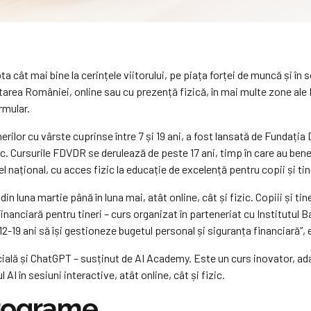
pta cât mai bine la cerințele viitorului, pe piața forței de muncă și în
area României, online sau cu prezență fizică, în mai multe zone ale 
rmular.
inerilor cu vârste cuprinse între 7 și 19 ani, a fost lansată de Funda
. Cursurile FDVDR se derulează de peste 17 ani, timp în care au bene
 național, cu acces fizic la educație de excelență pentru copii și tine
n luna martie până în luna mai, atât online, cât și fizic. Copiii și 
nanciară pentru tineri – curs organizat în parteneriat cu Institutul
 12-19 ani să își gestioneze bugetul personal și siguranța financiară”,
cială și ChatGPT – susținut de AI Academy. Este un curs inovator, adapta
AI în sesiuni interactive, atât online, cât și fizic.
programe