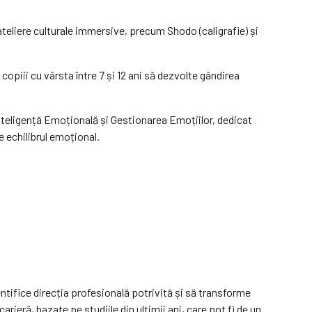
ateliere culturale immersive, precum Shodo (caligrafie) și
opiii cu vârsta între 7 și 12 ani să dezvolte gândirea
e Inteligență Emoțională și Gestionarea Emoțiilor, dedicat
e echilibrul emoțional.
identifice direcția profesională potrivită și să transforme
rieră, bazate pe studiile din ultimii ani, care pot fi de un