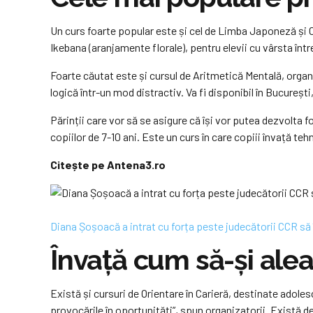
Un curs foarte popular este și cel de Limba Japoneză și C
Ikebana (aranjamente florale), pentru elevii cu vârsta între 
Foarte căutat este și cursul de Aritmetică Mentală, organ
logică într-un mod distractiv. Va fi disponibil în Bucureșt
Părinții care vor să se asigure că își vor putea dezvolta f
copiilor de 7-10 ani. Este un curs în care copiii învață te
Citește pe Antena3.ro
Diana Șoșoacă a intrat cu forța peste judecătorii CCR să î
Învață cum să-și alea
Există și cursuri de Orientare în Carieră, destinate adolesc
provocările în oportunități”, spun organizatorii. Există de