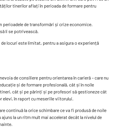
tăților tinerilor aflați în perioada de formare pentru
 în perioadele de transformări și crize economice.
 să li se potrivească.
de locuri este limitat, pentru a asigura o experiență
evoia de consiliere pentru orientarea în carieră – care nu
educație și de formare profesională, cât și în noile
 tineri, cât și pe părinți și pe profesori să gestioneze cât
elevi, în raport cu meseriile viitorului.
are continuă la orice schimbare ce va fi produsă de noile
ajuns la un ritm mult mai accelerat decât la nivelul de
nainte.