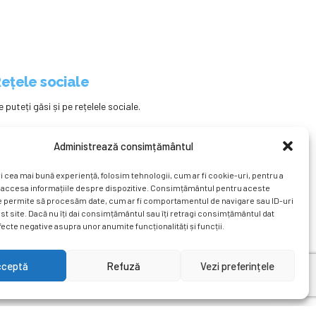
ețele sociale
e puteți găsi și pe rețelele sociale.
Administrează consimțământul
i cea mai bună experiență, folosim tehnologii, cum ar fi cookie-uri, pentru a
 accesa informațiile despre dispozitive. Consimțământul pentru aceste
e permite să procesăm date, cum ar fi comportamentul de navigare sau ID-uri
st site. Dacă nu îți dai consimțământul sau îți retragi consimțământul dat
ecte negative asupra unor anumite funcționalități și funcții.
ațional
Revista
Știri
Cont Client
ÎNAPOI SUS
cceptă
Refuză
Vezi preferințele