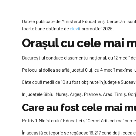
Datele publicate de Ministerul Educației și Cercetării sunt
foarte bune obținute de
elevi
i promoției 2026.
Orașul cu cele mai m
Bucureștiul conduce clasamentul național, cu 12 medii de 1
Pe locul al doilea se află județul Cluj, cu 4 medii maxime
Câte două medii de 10 au fost obținute în județele Sucea
În județele Sibiu, Mureș, Argeș, Prahova, Arad, Timiș, Gorj
Care au fost cele mai m
Potrivit Ministerului Educației și Cercetării, cel mai num
În această categorie se regăsesc 16.217 candidați, ceea ce