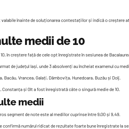
 valabile înainte de soluționarea contestațiilor și indică o creștere 
ulte medii de 10
0, în creștere față de cele opt înregistrate în sesiunea de Bacalaure
, urmat de județul Iași, unde 3 absolvenți au încheiat examenul cu medi
va, Bacău, Vrancea, Galați, Dâmbovița, Hunedoara, Buzău și Dolj.
, Constanța și Olt a fost înregistrată câte o singură medie de 10.
ulte medii
eros segment de note este al mediilor cuprinse între 9,00 și 9,49.
 confirmă numărul ridicat de rezultate foarte bune înregistrate la se