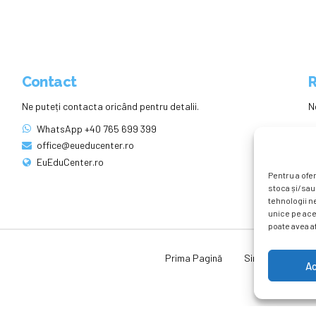
Contact
R
Ne puteți contacta oricând pentru detalii.
N
WhatsApp +40 765 699 399
office@eueducenter.ro
EuEduCenter.ro
Pentru a ofer
stoca și/sau
tehnologii n
unice pe ace
poate avea af
Prima Pagină
Simpozion Intern
A