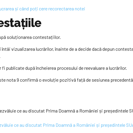
lucrarea și când poți cere recorectarea notei
stațiile
upă soluționarea contestațiilor.
întâi vizualizarea lucrărilor, înainte de a decide dacă depun contestaț
.
fi publicate după încheierea procesului de reevaluare a lucrărilor.
este nota 9 confirmă o evoluție pozitivă față de sesiunea precedent
ezvăluie ce au discutat Prima Doamnă a României și președintele SU