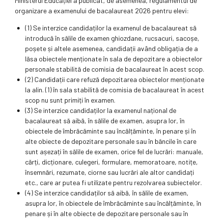
Ministerul Educației a publicat, de asemenea, regulamentul de
organizare a examenului de bacalaureat 2026 pentru elevi:
(1) Se interzice candidaților la examenul de bacalaureat să
introducă în sălile de examen ghiozdane, rucsacuri, sacoșe,
poșete și altele asemenea, candidații având obligația de a
lăsa obiectele menționate în sala de depozitare a obiectelor
personale stabilită de comisia de bacalaureat în acest scop.
(2) Candidații care refuză depozitarea obiectelor menționate
la alin. (1) în sala stabilită de comisia de bacalaureat în acest
scop nu sunt primiți în examen.
(3) Se interzice candidaților la examenul național de
bacalaureat să aibă, în sălile de examen, asupra lor, în
obiectele de îmbrăcăminte sau încălțăminte, în penare și în
alte obiecte de depozitare personale sau în băncile în care
sunt așezați în sălile de examen, orice fel de lucrări: manuale,
cărți, dicționare, culegeri, formulare, memoratoare, notițe,
însemnări, rezumate, ciorne sau lucrări ale altor candidați
etc., care ar putea fi utilizate pentru rezolvarea subiectelor.
(4) Se interzice candidaților să aibă, în sălile de examen,
asupra lor, în obiectele de îmbrăcăminte sau încălțăminte, în
penare și în alte obiecte de depozitare personale sau în