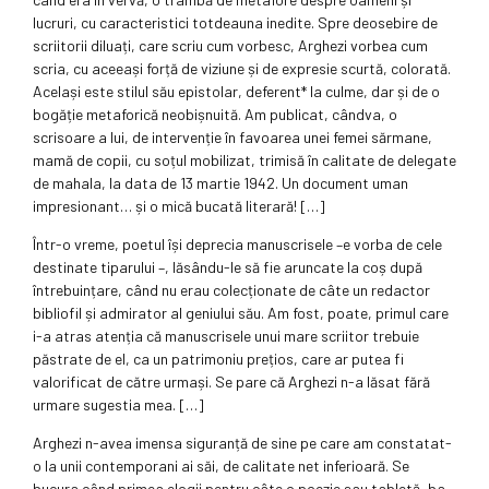
lucruri, cu caracteristici totdeauna inedite. Spre deosebire de
scriitorii diluați, care scriu cum vorbesc, Arghezi vorbea cum
scria, cu aceeași forță de viziune și de expresie scurtă, colorată.
Același este stilul său epistolar, deferent* la culme, dar și de o
bogăție metaforică neobișnuită. Am publicat, cândva, o
scrisoare a lui, de intervenție în favoarea unei femei sărmane,
mamă de copii, cu soțul mobilizat, trimisă în calitate de delegate
de mahala, la data de 13 martie 1942. Un document uman
impresionant… și o mică bucată literară! […]
Într-o vreme, poetul își deprecia manuscrisele –e vorba de cele
destinate tiparului –, lăsându-le să fie aruncate la coș după
întrebuințare, când nu erau colecționate de câte un redactor
bibliofil și admirator al geniului său. Am fost, poate, primul care
i-a atras atenția că manuscrisele unui mare scriitor trebuie
păstrate de el, ca un patrimoniu prețios, care ar putea fi
valorificat de către urmași. Se pare că Arghezi n-a lăsat fără
urmare sugestia mea. […]
Arghezi n-avea imensa siguranță de sine pe care am constatat-
o la unii contemporani ai săi, de calitate net inferioară. Se
bucura când primea elogii pentru câte o poezie sau tabletă, ba