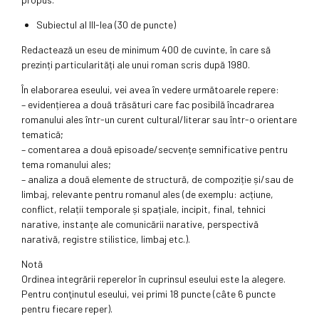
Subiectul al III-lea (30 de puncte)
Redactează un eseu de minimum 400 de cuvinte, în care să
prezinți particularități ale unui roman scris după 1980.
În elaborarea eseului, vei avea în vedere următoarele repere:
– evidențierea a două trăsături care fac posibilă încadrarea
romanului ales într-un curent cultural/literar sau într-o orientare
tematică;
– comentarea a două episoade/secvențe semnificative pentru
tema romanului ales;
– analiza a două elemente de structură, de compoziție și/sau de
limbaj, relevante pentru romanul ales (de exemplu: acțiune,
conflict, relații temporale și spațiale, incipit, final, tehnici
narative, instanțe ale comunicării narative, perspectivă
narativă, registre stilistice, limbaj etc.).
Notă
Ordinea integrării reperelor în cuprinsul eseului este la alegere.
Pentru conţinutul eseului, vei primi 18 puncte (câte 6 puncte
pentru fiecare reper).