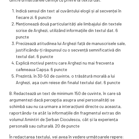
Indică sensul din text al cuvântului elogii și al secvenței în
fiecare zi. 6 puncte
Menționează două particularități ale limbajului din textele
scrise de Arghezi, utilizând informaţiile din textul dat. 6
puncte
Precizează atitudinea lui Arghezi față de manuscrisele sale,
justificându-ți răspunsul cu o secvență semnificativă din
textul dat. 6 puncte
Explică motivul pentru care Arghezi nu mai frecventa
cafeneaua Capșa. 6 puncte
Prezintă, în 30-50 de cuvinte, o trăsătură morală a lui
Arghezi, aşa cum reiese din finalul textului dat. 6 puncte
B. Redactează un text de minimum 150 de cuvinte, în care să
argumentezi dacă percepția asupra unei personalități se
schimbă sau nu ca urmare a interacțiunii directe cu aceasta,
raportându-te atât la informațiile din fragmentul extras din
volumul Amintiri de Șerban Cioculescu, cât și la experiența
personală sau culturală. 20 de puncte
În redactarea textului, vei avea în vedere următoarele repere: