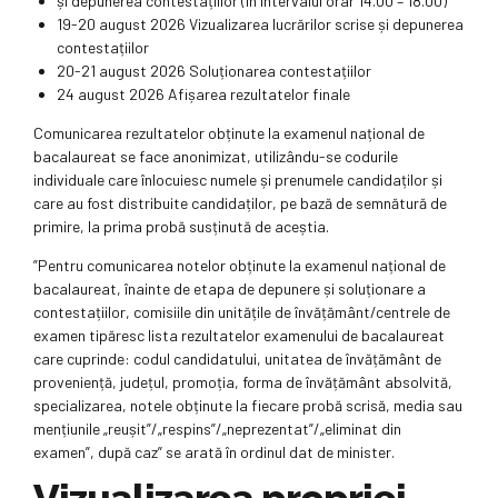
și depunerea contestațiilor (în intervalul orar 14.00 – 18.00)
19-20 august 2026 Vizualizarea lucrărilor scrise și depunerea
contestațiilor
20-21 august 2026 Soluționarea contestațiilor
24 august 2026 Afișarea rezultatelor finale
Comunicarea rezultatelor obținute la examenul național de
bacalaureat se face anonimizat, utilizându-se codurile
individuale care înlocuiesc numele și prenumele candidaților și
care au fost distribuite candidaților, pe bază de semnătură de
primire, la prima probă susținută de aceștia.
”Pentru comunicarea notelor obținute la examenul național de
bacalaureat, înainte de etapa de depunere și soluționare a
contestațiilor, comisiile din unitățile de învățământ/centrele de
examen tipăresc lista rezultatelor examenului de bacalaureat
care cuprinde: codul candidatului, unitatea de învățământ de
proveniență, județul, promoția, forma de învățământ absolvită,
specializarea, notele obținute la fiecare probă scrisă, media sau
mențiunile „reușit”/„respins”/„neprezentat”/„eliminat din
examen”, după caz” se arată în ordinul dat de minister.