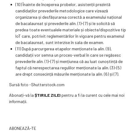
(10) Înainte de începerea probelor, asistenții prezintă
candidaților prevederile metodologice care vizează
organizarea și desfășurarea corectă a examenului național
de bacalaureat și prevederile alin. (1)-(7) și le solicită să
predea toate eventualele materiale și obiecte/dispozitive tip
IoT care, potrivit reglementărilor în vigoare pentru examenul
de bacalaureat, sunt interzise în sala de examen.
(11) După parcurgerea etapelor menționate la alin. (9),
candidații vor semna un proces-verbal în care se regăsesc
prevederile alin. (1)-(7) și mențiunea că au luat cunoștință de
faptul că nerespectarea regulilor menționate la alin. (3)-(5)
are drept consecință măsurile menționate la alin. (6) și (7).
Sursă foto -Shutterstock.com
Abonați-vă la
ȘTIRILE ZILEI
pentru a fi la curent cu cele mai noi
informații.
ABONEAZĂ-TE