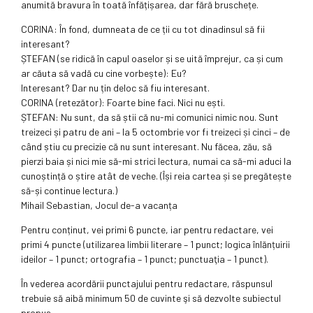
anumită bravura în toată înfățișarea, dar fără bruschețe.
CORINA: În fond, dumneata de ce ții cu tot dinadinsul să fii
interesant?
ȘTEFAN (se ridică în capul oaselor și se uită împrejur, ca și cum
ar căuta să vadă cu cine vorbește): Eu?
Interesant? Dar nu țin deloc să fiu interesant.
CORINA (retezător): Foarte bine faci. Nici nu ești.
ȘTEFAN: Nu sunt, da să știi că nu-mi comunici nimic nou. Sunt
treizeci și patru de ani – la 5 octombrie vor fi treizeci și cinci – de
când știu cu precizie că nu sunt interesant. Nu făcea, zău, să
pierzi baia și nici mie să-mi strici lectura, numai ca să-mi aduci la
cunoștință o știre atât de veche. (Își reia cartea și se pregătește
să-și continue lectura.)
Mihail Sebastian, Jocul de-a vacanța
Pentru conținut, vei primi 6 puncte, iar pentru redactare, vei
primi 4 puncte (utilizarea limbii literare – 1 punct; logica înlănțuirii
ideilor – 1 punct; ortografia – 1 punct; punctuaţia – 1 punct).
În vederea acordării punctajului pentru redactare, răspunsul
trebuie să aibă minimum 50 de cuvinte şi să dezvolte subiectul
propus.