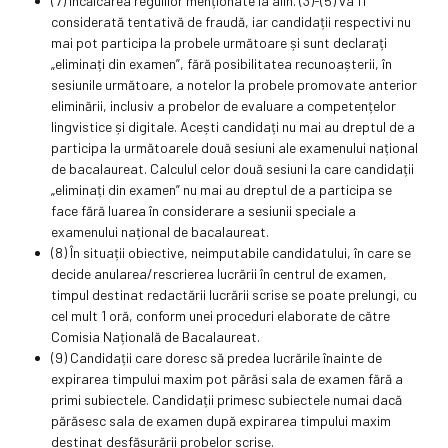
(7) Încălcarea regulilor menționate la alin. (3)-(5) va fi
considerată tentativă de fraudă, iar candidații respectivi nu
mai pot participa la probele următoare și sunt declarați
„eliminați din examen”, fără posibilitatea recunoașterii, în
sesiunile următoare, a notelor la probele promovate anterior
eliminării, inclusiv a probelor de evaluare a competențelor
lingvistice și digitale. Acești candidați nu mai au dreptul de a
participa la următoarele două sesiuni ale examenului național
de bacalaureat. Calculul celor două sesiuni la care candidații
„eliminați din examen” nu mai au dreptul de a participa se
face fără luarea în considerare a sesiunii speciale a
examenului național de bacalaureat.
(8) În situații obiective, neimputabile candidatului, în care se
decide anularea/rescrierea lucrării în centrul de examen,
timpul destinat redactării lucrării scrise se poate prelungi, cu
cel mult 1 oră, conform unei proceduri elaborate de către
Comisia Națională de Bacalaureat.
(9) Candidații care doresc să predea lucrările înainte de
expirarea timpului maxim pot părăsi sala de examen fără a
primi subiectele. Candidații primesc subiectele numai dacă
părăsesc sala de examen după expirarea timpului maxim
destinat desfășurării probelor scrise.