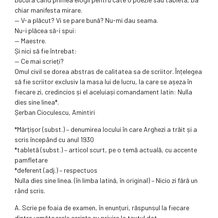
chiar manifesta mirare.
— V-a plăcut? Vi se pare bună? Nu-mi dau seama.
Nu-i plăcea să-i spui:
— Maestre.
Și nici să fie întrebat:
— Ce mai scrieți?
Omul civil se dorea abstras de calitatea sa de scriitor. Înțelegea
să fie scriitor exclusiv la masa lui de lucru, la care se așeza în
fiecare zi, credincios și el aceluiași comandament latin: Nulla
dies sine linea*.
Șerban Cioculescu, Amintiri
*Mărțișor (subst.) – denumirea locului în care Arghezi a trăit și a
scris începând cu anul 1930
*tabletă (subst.) – articol scurt, pe o temă actuală, cu accente
pamfletare
*deferent (adj.) – respectuos
Nulla dies sine linea. (în limba latină, în original) – Nicio zi fără un
rând scris.
A. Scrie pe foaia de examen, în enunțuri, răspunsul la fiecare
dintre următoarele cerinţe cu privire la textul dat.