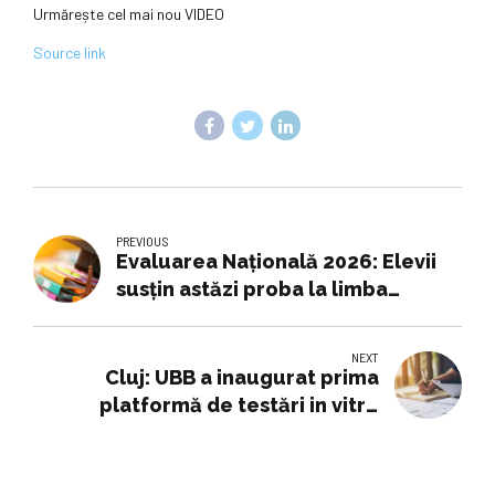
Urmărește cel mai nou VIDEO
Source link
PREVIOUS
Evaluarea Națională 2026: Elevii
susțin astăzi proba la limba
maternă. Este ultimul examen
pentru absolvenții de clasa a VIII-a
NEXT
Cluj: UBB a inaugurat prima
platformă de testări in vitro
pentru dezvoltarea
medicamentelor din România