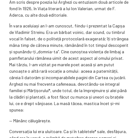
Am scris despre poezia lui Arghezi cu entuziasm două articole de
fond în 1926, în Viața literară a lui Ion Valerian, urmat de F.
Aderca, cu alte două editoriale.
În vara aceluiași an l-am cunoscut, fiindu-i prezentat la Capșa
de Vladimir Streinu. Era un bărbat voinic, dar scund, cu timbrul
vocal în falset, de o politeță protocolară exagerată; îți strângea
mâna timp de câteva minute, rămânând în tot timpul descoperit
și spunându-ți „domnia-ta”. Cine cunoștea violența de limbaj a
pamfletarului rămânea uimit de acest aspect al omului privat.
Mai târziu, l-am vizitat pe marele poet acasă și am putut
cunoaște o altă rară vocație a omului: aceea a paternității,
căreia îi datorăm și incomparabilele pagini din Cartea cu jucării.
Arghezi nu mai frecventa cafeneaua, devotându-se integral
familiei și Mărțișorului*, unde totul, de la împrejmuire și alei până
la clădiri și plantații, a fost făcut cu munca și uneori cu brațele
lui, ce e drept vânjoase. La masă tăcea, mastica încet și-mi
spunea:
— Mănânc călugărește.
Conversația lui era uluitoare. Ca și în tabletele* sale, desfășura,
când era în vervă, o trâmbă de metafore despre oameni și