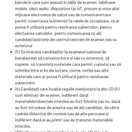
băncile în care sunt așezați în sălile de examen, telefoane
mobile, căști audio, dispozitive tip IoT, precum și orice alte
mijloace electronice de calcul sau de comunicare/care
permit conectarea la internet/la rețele de socializare, ce ar
putea fi utilizate pentru rezolvarea subiectelor, pentru
efectuarea calculelor, pentru comunicarea cu alți
candidați/asistenți din centrul/centrele de examen sau cu
exteriorul.
(5) Se interzice candidaților la examenul național de
bacalaureat să comunice între ei sau cu exteriorul, să
copieze, să transmită materiale care permit copiatul sau să
schimbe între ei foi din lucrare, ciorne, notițe sau alte
materiale care ar putea fi utilizate pentru rezolvarea
subiectelor.
(6) Candidații care încalcă regulile menționate la alin. (3)-(5)
sunt eliminați din examen, indiferent dacă
materialele/obiectele interzise au fost folosite sau nu, dacă
au fost introduse de aceștia sau de alți candidați, de către
cadrele didactice din comisie sau de alte persoane și
indiferent dacă ei au primit sau au transmis materialele
interzise.