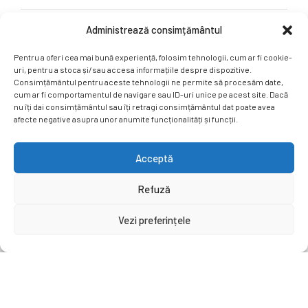
Administrează consimțământul
Rețele sociale
Pentru a oferi cea mai bună experiență, folosim tehnologii, cum ar fi cookie-
Ne puteți găsi și pe rețelele sociale.
uri, pentru a stoca și/sau accesa informațiile despre dispozitive.
Consimțământul pentru aceste tehnologii ne permite să procesăm date,
cum ar fi comportamentul de navigare sau ID-uri unice pe acest site. Dacă
nu îți dai consimțământul sau îți retragi consimțământul dat poate avea
afecte negative asupra unor anumite funcționalități și funcții.
Acceptă
Copyright by
EuEduCenter.ro
.
Refuză
Prima Pagină
Simpozion Internațional
Revista
Știri
Vezi preferințele
Cont Client
ÎNAPOI SUS