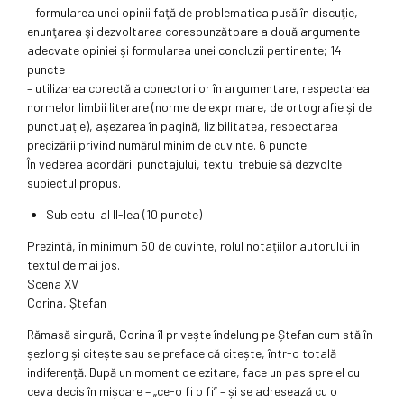
– formularea unei opinii faţă de problematica pusă în discuţie,
enunţarea şi dezvoltarea corespunzătoare a două argumente
adecvate opiniei și formularea unei concluzii pertinente; 14
puncte
– utilizarea corectă a conectorilor în argumentare, respectarea
normelor limbii literare (norme de exprimare, de ortografie și de
punctuație), aşezarea în pagină, lizibilitatea, respectarea
precizării privind numărul minim de cuvinte. 6 puncte
În vederea acordării punctajului, textul trebuie să dezvolte
subiectul propus.
Subiectul al II-lea (10 puncte)
Prezintă, în minimum 50 de cuvinte, rolul notațiilor autorului în
textul de mai jos.
Scena XV
Corina, Ștefan
Rămasă singură, Corina îl privește îndelung pe Ștefan cum stă în
șezlong și citește sau se preface că citește, într-o totală
indiferență. După un moment de ezitare, face un pas spre el cu
ceva decis în mișcare – „ce-o fi o fi” – și se adresează cu o