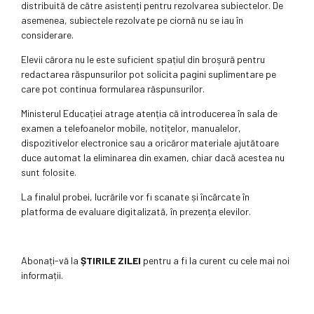
distribuită de către asistenți pentru rezolvarea subiectelor. De
asemenea, subiectele rezolvate pe ciornă nu se iau în
considerare.
Elevii cărora nu le este suficient spațiul din broşură pentru
redactarea răspunsurilor pot solicita pagini suplimentare pe
care pot continua formularea răspunsurilor.
Ministerul Educației atrage atenția că introducerea în sala de
examen a telefoanelor mobile, notițelor, manualelor,
dispozitivelor electronice sau a oricăror materiale ajutătoare
duce automat la eliminarea din examen, chiar dacă acestea nu
sunt folosite.
La finalul probei, lucrările vor fi scanate și încărcate în
platforma de evaluare digitalizată, în prezența elevilor.
Abonați-vă la
ȘTIRILE ZILEI
pentru a fi la curent cu cele mai noi
informații.