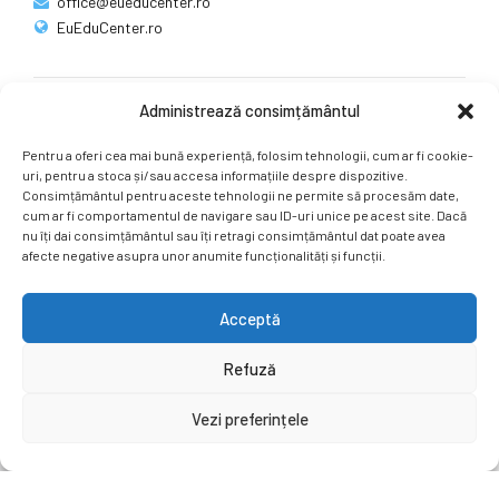
office@eueducenter.ro
EuEduCenter.ro
Administrează consimțământul
Rețele sociale
Pentru a oferi cea mai bună experiență, folosim tehnologii, cum ar fi cookie-
Ne puteți găsi și pe rețelele sociale.
uri, pentru a stoca și/sau accesa informațiile despre dispozitive.
Consimțământul pentru aceste tehnologii ne permite să procesăm date,
cum ar fi comportamentul de navigare sau ID-uri unice pe acest site. Dacă
nu îți dai consimțământul sau îți retragi consimțământul dat poate avea
afecte negative asupra unor anumite funcționalități și funcții.
Acceptă
Copyright by
EuEduCenter.ro
.
Refuză
Prima Pagină
Simpozion Internațional
Revista
Știri
Vezi preferințele
Cont Client
ÎNAPOI SUS