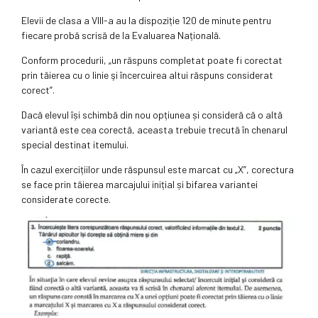
Elevii de clasa a VIII-a au la dispoziție 120 de minute pentru
fiecare probă scrisă de la Evaluarea Națională.
Conform procedurii, „un răspuns completat poate fi corectat
prin tăierea cu o linie şi încercuirea altui răspuns considerat
corect”.
Dacă elevul își schimbă din nou opțiunea și consideră că o altă
variantă este cea corectă, aceasta trebuie trecută în chenarul
special destinat itemului.
În cazul exercițiilor unde răspunsul este marcat cu „X”, corectura
se face prin tăierea marcajului inițial și bifarea variantei
considerate corecte.