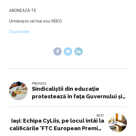
ABONEAZĂ-TE
Urmărește cel mai nou VIDEO
Source link
PREVIOUS
Sindicaliștii din educație
protestează în fața Guvernului și
Parlamentului. De ce sunt
nemulțumiți
NEXT
Iași: Echipa CyLiis, pe locul întâi la
calificările 'FTC European Premier
Event', revine acasă cu două