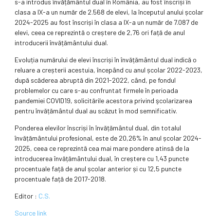
s-a introdus învățământul dual în România, au fost înscriși în
clasa a IX-a un număr de 2.568 de elevi, la începutul anului școlar
2024-2025 au fost înscriși în clasa a IX-a un număr de 7.087 de
elevi, ceea ce reprezintă o creștere de 2,76 ori față de anul
introducerii învățământului dual.
Evoluția numărului de elevi înscriși în învățământul dual indică o
reluare a creșterii acestuia, începând cu anul școlar 2022-2023,
după scăderea abruptă din 2021-2022, când, pe fondul
problemelor cu care s-au confruntat firmele în perioada
pandemiei COVID19, solicitările acestora privind şcolarizarea
pentru învățământul dual au scăzut în mod semnificativ.
Ponderea elevilor înscriși în învățământul dual, din totalul
învățământului profesional, este de 20,26% în anul școlar 2024-
2025, ceea ce reprezintă cea mai mare pondere atinsă de la
introducerea învățământului dual, în creștere cu 1,43 puncte
procentuale față de anul școlar anterior și cu 12,5 puncte
procentuale față de 2017-2018.
Editor :
C.S.
Source link