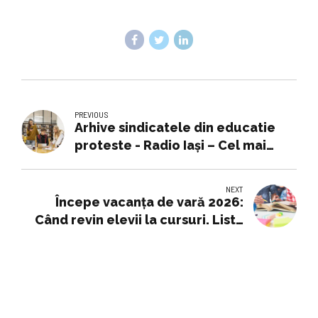
PREVIOUS
Arhive sindicatele din educatie
proteste - Radio Iaşi – Cel mai
ascultat radio regional
NEXT
Începe vacanța de vară 2026:
Când revin elevii la cursuri. Lista
schimbărilor care intră în vigoare
din noul an școlar