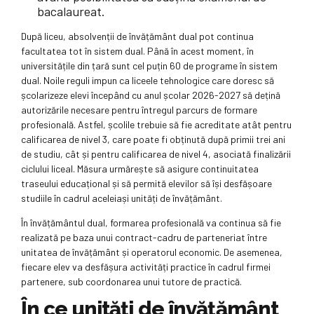
bacalaureat.
După liceu, absolvenții de învățământ dual pot continua
facultatea tot în sistem dual. Până în acest moment, în
universitățile din țară sunt cel puțin 60 de programe în sistem
dual. Noile reguli impun ca liceele tehnologice care doresc să
școlarizeze elevi începând cu anul școlar 2026-2027 să dețină
autorizările necesare pentru întregul parcurs de formare
profesională. Astfel, școlile trebuie să fie acreditate atât pentru
calificarea de nivel 3, care poate fi obținută după primii trei ani
de studiu, cât și pentru calificarea de nivel 4, asociată finalizării
ciclului liceal. Măsura urmărește să asigure continuitatea
traseului educațional și să permită elevilor să își desfășoare
studiile în cadrul aceleiași unități de învățământ.
În învățământul dual, formarea profesională va continua să fie
realizată pe baza unui contract-cadru de parteneriat între
unitatea de învățământ și operatorul economic. De asemenea,
fiecare elev va desfășura activități practice în cadrul firmei
partenere, sub coordonarea unui tutore de practică.
În ce unități de învățământ