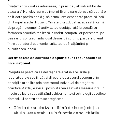
Învățământul dual se adresează, în principal, absolvenților de
clasa a VIII-a, elevi care au împlini 16 ani, care doresc să obțină o
calificare profesională și să acumuleze experiență practică încă
din timpul liceului. Potrivit Ministerului Educației, această formă
de pregătire combină activitatea desfășurată la școală cu
formarea practică realizată în cadrul companiilor partenere, pe
baza unui contract individual de muncă cu timp parțial încheiat
între operatorul economic, unitatea de învățământ și
autoritatea locală.
Certificatele de calificare obținute sunt recunoscute la
nivel național.
Pregătirea practică se desfășoară atât în atelierele și
laboratoarele școlii, cât și direct la operatorul economic, în
condițiile stabilite prin contractul individual de pregătire
practică. Astfel, elevii au posibilitatea să învețe meseria într-un
mediu de lucru real, utilizând echipamente și tehnologii specifice
domeniului pentru care se pregătesc.
Oferta de școlarizare diferă de la un județ la
altul și este stabilită în funcție de solicitările