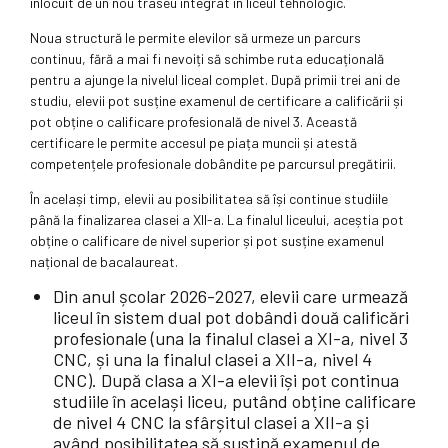
înlocuit de un nou traseu integrat în liceul tehnologic.
Noua structură le permite elevilor să urmeze un parcurs
continuu, fără a mai fi nevoiți să schimbe ruta educațională
pentru a ajunge la nivelul liceal complet. După primii trei ani de
studiu, elevii pot susține examenul de certificare a calificării și
pot obține o calificare profesională de nivel 3. Această
certificare le permite accesul pe piața muncii și atestă
competențele profesionale dobândite pe parcursul pregătirii.
În același timp, elevii au posibilitatea să își continue studiile
până la finalizarea clasei a XII-a. La finalul liceului, aceștia pot
obține o calificare de nivel superior și pot susține examenul
național de bacalaureat.
Din anul școlar 2026-2027, elevii care urmează
liceul în sistem dual pot dobândi două calificări
profesionale (una la finalul clasei a XI-a, nivel 3
CNC, și una la finalul clasei a XII-a, nivel 4
CNC). După clasa a XI-a elevii își pot continua
studiile în același liceu, putând obține calificare
de nivel 4 CNC la sfârșitul clasei a XII-a și
având posibilitatea să susțină examenul de