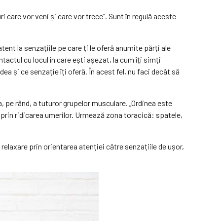
 care vor veni și care vor trece”. Sunt în regulă aceste
tent la senzațiile pe care ți le oferă anumite părți ale
ctul cu locul în care ești așezat, la cum îți simți
ea și ce senzație îți oferă. În acest fel, nu faci decât să
, pe rând, a tuturor grupelor musculare. „Ordinea este
i prin ridicarea umerilor. Urmează zona toracică: spatele,
elaxare prin orientarea atenției către senzațiile de ușor,