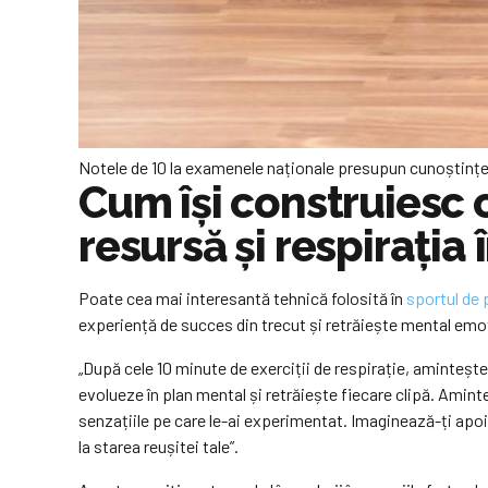
Notele de 10 la examenele naționale presupun cunoștințe 
Cum își construiesc 
resursă și respirația 
Poate cea mai interesantă tehnică folosită în
sportul de
experiență de succes din trecut și retrăiește mental emoț
„După cele 10 minute de exerciții de respirație, amintește-ț
evolueze în plan mental și retrăiește fiecare clipă. Amin
senzațiile pe care le-ai experimentat. Imaginează-ți apoi
la starea reușitei tale”.