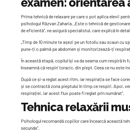
examen: orientarea at
Prima tehnică de relaxare pe care o pot aplica elevii pen
psihologul Răzvan Zaharia. „Este o tehnică de gestionare a
de eficientă”, ne asigură specialistul, care explică în det
„Timp de 10 minute te așezi pe un fotoliu sau scaun cu spăt
pune-ți o palmă pe abdomen și monitorizează-ți respiraț
În această etapă, copilul își va da seama cum respiră în
înseamnă că respiri toracic, din piept. Ceea ce nu este in
După ce și-a reglat acest ritm, iar respirația se face corec
și se contractă zona pieptului în timp ce respiri. Apoi, 
respirației, iar acest flux poate fi reglat prin numărat”.
Tehnica relaxării mu
Psihologul recomandă copiilor care încearcă această tehnic
secunde”.