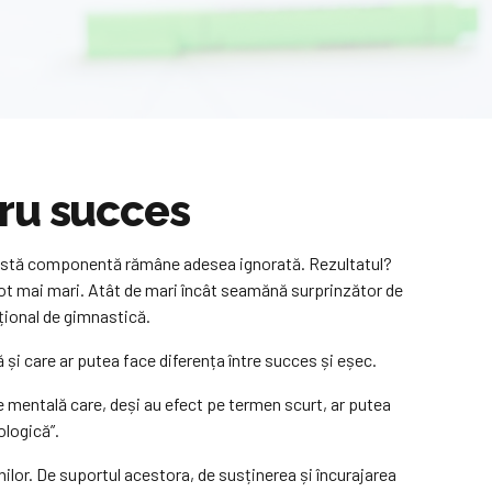
tru succes
această componentă rămâne adesea ignorată. Rezultatul?
 tot mai mari. Atât de mari încât seamănă surprinzător de
național de gimnastică.
 și care ar putea face diferența între succes și eșec.
e mentală care, deși au efect pe termen scurt, ar putea
ologică”.
nilor. De suportul acestora, de susținerea și încurajarea