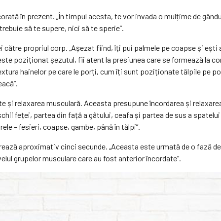
ată în prezent. „În timpul acesta, te vor invada o mulțime de gânduri
 trebuie să te supere, nici să te sperie”.
către propriul corp. „Așezat fiind, îți pui palmele pe coapse și ești a
e poziționat șezutul, fii atent la presiunea care se formează la conta
tura hainelor pe care le porți, cum îți sunt poziționate tălpile pe pod
reacă”.
te și relaxarea musculară. Aceasta presupune încordarea și relaxarea
chii feței, partea din față a gâtului, ceafa și partea de sus a spatelu
ele – fesieri, coapse, gambe, până în tălpi”.
urează aproximativ cinci secunde. „Aceasta este urmată de o fază de r
ivelul grupelor musculare care au fost anterior încordate”.