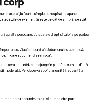
i corp
ne un exercițiu foarte simplu de respirație, spune
 câteva zile de examen. Și este pe cât de simplă, pe atât
țiuni cu alte persoane. Cu spatele drept și tălpile pe podea
te importante. „Dacă observi că abdomenul nu se mișcă,
tice, în care abdomenul se mișcă”.
trunde aerul prin nări, cum ajunge în plămâni, cum se dilată
enții moderată. Vei observa apoi o anumită frecvență a
 numeri patru secunde, expiri și numeri alte patru