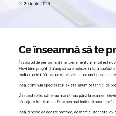
20 iunie 2026
Ce înseamnă să te p
În sportul de performanță, antrenamentul mental este con
Elevi bine pregătiți ajung să se blocheze în fața subiect
mult cu cele trăite de un sportiv înaintea unei finale, a p
Însă, continuă specialistul, există anumite tehnici de pre
„În aceste zile, cât le-au mai rămas până la examen, elev
să-i ajute foarte mult. Este cea mai indicată abordare în 
Însă, dincolo de aceste metode, de mare ajutor este, eviden