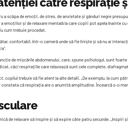
enției către respirație ș
tru a scăpa de emoții, de stres, de anxietate și gânduri negre presupu
 emoțiilor și de relaxare mentală la care copiii pot apela înainte cu
aliu cum trebuie procedat.
ar, confortabil, într-o cameră unde să fie liniște și să nu ai interac
ia”.
 funcție de mișcările abdomenului, care, spune psihologul, sunt foar
dicat, căci respirațiile care relaxează sunt cele complete, diafragma
t, copilul trebuie să fie atent la alte detalii. „De exemplu, la cum pă
vei constata că respirația are o anumită amplitudine. Încearcă s-o m
sculare
ă de relaxare să inspire și să expire câte patru secunde. „Inspiri și