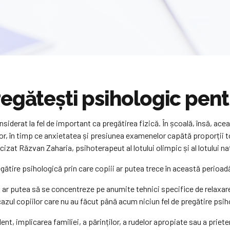
regătești psihologic pen
siderat la fel de important ca pregătirea fizică. În școală, însă, 
elor, în timp ce anxietatea și presiunea examenelor capătă proporții
recizat Răzvan Zaharia, psihoterapeut al lotului olimpic și al lotului 
gătire psihologică prin care copiii ar putea trece în această perioadă
ii ar putea să se concentreze pe anumite tehnici specifice de relaxar
cazul copiilor care nu au făcut până acum niciun fel de pregătire psih
t, implicarea familiei, a părinților, a rudelor apropiate sau a priete