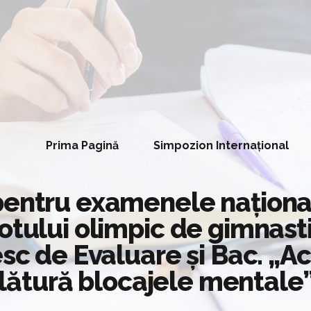
Prima Pagină
Simpozion Internațional
pentru examenele naționa
otului olimpic de gimnasti
esc de Evaluare și Bac. „Ac
înlătură blocajele mentale