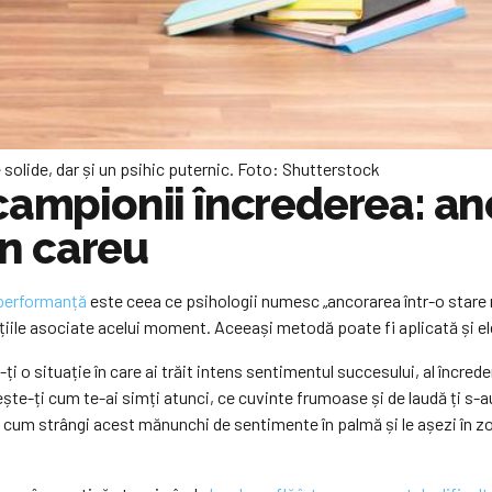
solide, dar și un psihic puternic. Foto: Shutterstock
campionii încrederea: an
în careu
 performanță
este ceea ce psihologii numesc „ancorarea într-o stare 
iile asociate acelui moment. Aceeași metodă poate fi aplicată și ele
i o situație în care ai trăit intens sentimentul succesului, al încrederi
tește-ți cum te-ai simți atunci, ce cuvinte frumoase și de laudă ți s
 cum strângi acest mănunchi de sentimente în palmă și le așezi în zon