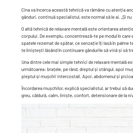
Cina va încerca această tehnică va rămâne cu atenția ancor
gânduri, continuă specialistul, este normal să le ai. „Și nu
O altă tehnică de relaxare mentală este orientarea atenției 
corpului. De exemplu, concentrează-te pe modul în care est
spatele rezemat de spătar, ce senzație îți lasă în palme tex
te liniștești lăsând în continuare gândurile să vină și să t
Una dintre cele mai simple tehnici de relaxare mentală es
următoarea: brațele, pe rând, dreptul și stângul, apoi muș
pieptul și mușchii intercostali. Apoi, abdomenul și picioar
Încordarea mușchilor, explică specialistul, ar trebui să d
greu, căldură, calm, liniște, confort, detensionare de la n