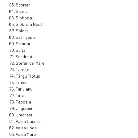
Scorțeni
Scurta
Slobozia
Slobozia Nouă
Solonț
Stănișești
Strugari
Sulța
Șendrești
Ștefan cel Mare
Tarnița
Târgu Trotuș
Traian
Turluianu
Tuta
Țepoaia
Ungureni
Urechești
Valea Caselor
Valea Hogei
Valea Mare