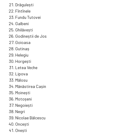
Drăgulești
Fîntînele
Fundu Tutovei
Galbeni
Ghilăvești
Godineștii de Jos
Goioasa
Gutinaș
Helegiu
Horgești
Letea Veche
Lipova
Mălosu
Mănăstirea Cașin
Moinești
Motoșeni
Negoiești
Negri
Nicolae Bălcescu
Oncești
Onești