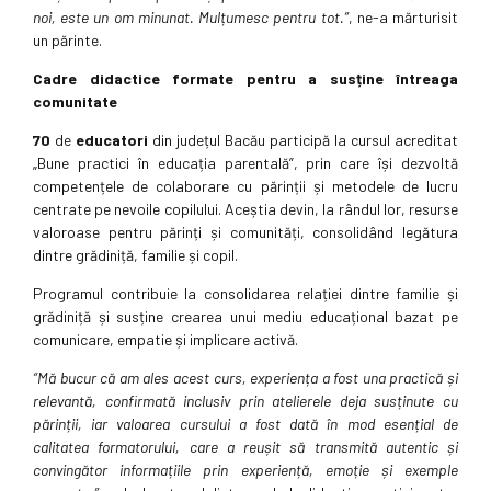
noi, este un om minunat. Mulțumesc pentru tot.”
, ne-a mărturisit
un părinte.
Cadre didactice formate
pentru a susține întreaga
comunitate
70
de
educatori
din județul Bacău participă la cursul acreditat
„Bune practici în educația parentală”, prin care își dezvoltă
competențele de colaborare cu părinții și metodele de lucru
centrate pe nevoile copilului. Aceștia devin, la rândul lor, resurse
valoroase pentru părinți și comunități, consolidând legătura
dintre grădiniță, familie și copil.
Programul contribuie la consolidarea relației dintre familie și
grădiniță și susține crearea unui mediu educațional bazat pe
comunicare, empatie și implicare activă.
“Mă bucur că am ales acest curs, experiența a fost una practică și
relevantă, confirmată inclusiv prin atelierele deja susținute cu
părinții, iar valoarea cursului a fost dată în mod esențial de
calitatea formatorului, care a reușit să transmită autentic și
convingător informațiile prin experiență, emoție și exemple