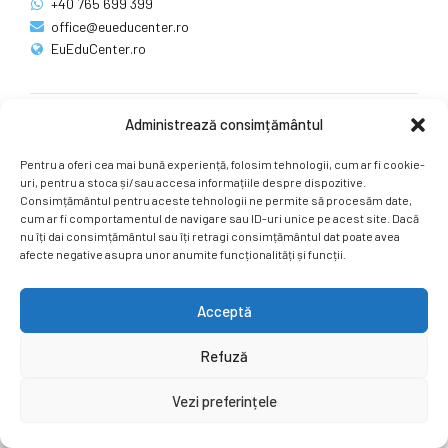
+40 765 699 399
office@eueducenter.ro
EuEduCenter.ro
Administrează consimțământul
Rețele sociale
Pentru a oferi cea mai bună experiență, folosim tehnologii, cum ar fi cookie-
Ne puteți găsi și pe rețelele sociale.
uri, pentru a stoca și/sau accesa informațiile despre dispozitive.
Consimțământul pentru aceste tehnologii ne permite să procesăm date,
cum ar fi comportamentul de navigare sau ID-uri unice pe acest site. Dacă
nu îți dai consimțământul sau îți retragi consimțământul dat poate avea
afecte negative asupra unor anumite funcționalități și funcții.
Acceptă
Copyright by
EuEduCenter.ro
.
Refuză
Prima Pagină
Simpozion Internațional
Revista
Știri
Vezi preferințele
Cont Client
ÎNAPOI SUS