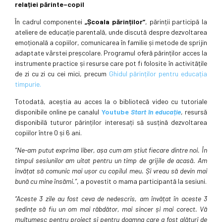
relației părinte–copil
În cadrul componentei
„Școala părinților”
, părinții participă la
ateliere de educație parentală, unde discută despre dezvoltarea
emoțională a copiilor, comunicarea în familie și metode de sprijin
adaptate vârstei preșcolare. Programul oferă părinților acces la
instrumente practice și resurse care pot fi folosite în activitățile
de zi cu zi cu cei mici, precum
Ghidul părinților pentru educația
timpurie.
Totodată, aceștia au acces la o bibliotecă video cu tutoriale
disponibile online pe canalul
Youtube
Start în educație
, resursă
disponibilă tuturor părinților interesați să susțină dezvoltarea
copiilor între 0 și 6 ani.
“Ne-am putut exprima liber, așa cum am știut fiecare dintre noi. În
timpul sesiunilor am uitat pentru un timp de grijile de acasă. Am
învățat să comunic mai ușor cu copilul meu. Și vreau să devin mai
bună cu mine însămi.”
, a povestit o mama participantă la sesiuni.
“Aceste 3 zile au fost ceva de nedescris, am învățat în aceste 3
ședințe să fiu un om mai răbdător, mai sincer și mai corect. Vă
mulțumesc pentru proiect și pentru doamna care a fost alături de