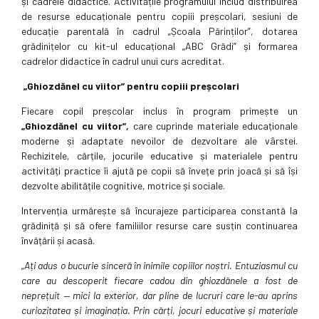
și cadrele didactice. Activitățile programului includ distribuirea
de resurse educaționale pentru copiii preșcolari, sesiuni de
educație parentală în cadrul „Școala Părinților”, dotarea
grădinițelor cu kit-ul educațional „ABC Grădi” și formarea
cadrelor didactice în cadrul unui curs acreditat.
„Ghiozdănel cu viitor” pentru copiii preșcolari
Fiecare copil preșcolar inclus în program primește un
„Ghiozdănel cu viitor”,
care cuprinde materiale educaționale
moderne și adaptate nevoilor de dezvoltare ale vârstei.
Rechizitele, cărțile, jocurile educative și materialele pentru
activități practice îi ajută pe copii să învețe prin joacă și să își
dezvolte abilitățile cognitive, motrice și sociale.
Intervenția urmărește să încurajeze participarea constantă la
grădiniță și să ofere familiilor resurse care susțin continuarea
învățării și acasă.
„Ați adus o bucurie sinceră în inimile copiilor noștri. Entuziasmul cu
care au descoperit fiecare cadou din ghiozdănele a fost de
neprețuit — mici la exterior, dar pline de lucruri care le-au aprins
curiozitatea și imaginația. Prin cărți, jocuri educative și materiale