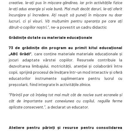
creative, le-ați pus în mișcare gândirea, iar prin activitățile fizice
le-ați adus energie și voie bună. Mai mult decât daruri, le-ați oferit
încurajare și încredere. Ați reușit să puneți în mișcare nu doar
lucruri, ci și visuri. Vă mulțumim pentru speranța pe care ați
dăruit-o copiilor noștri.”
, ne-a povestit un cadru didactic
Grădinițe dotate cu materiale educaționale
73 de grădinițe din program au primit kitul
educațional
„ABC Grădi”
, care conține materiale materiale educaționale și
jocuri adaptate vârstei copiilor. Resursele contribuie la
dezvoltarea limbajului, motricității, atenției și colaborării între
copii, sprijină procesul de învățare într-un mod interactiv și oferă
educatorilor instrumente suplimentare pentru lucrul cu
preșcolarii, fiind integrate în activitățile zilnice.
“Părinții par că înțeleg tot mai mult cât de nocive sunt ecranele și
cât de importante sunt conexiunea cu copilul, regulile ferme
aplicate consecvent.”,
a declarat un educator.
Ateliere pentru părinți și resurse pentru consolidarea