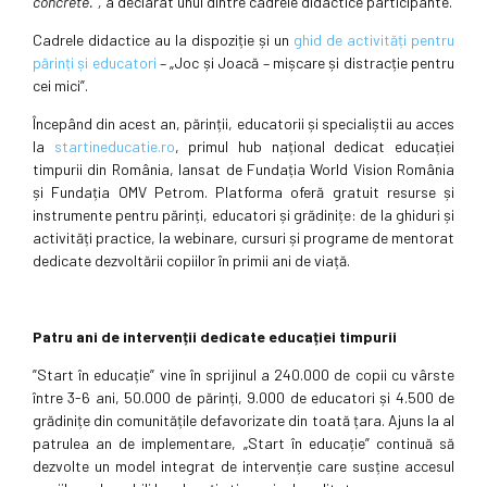
concrete.”
,
a declarat unul dintre cadrele didactice participante.
Cadrele didactice au la dispoziție și un
ghid de activități pentru
părinți și educatori
– „Joc și Joacă – mișcare și distracție pentru
cei mici”.
Începând din acest an, părinții, educatorii și specialiștii au acces
la
startineducatie.ro
, primul hub național dedicat educației
timpurii din România, lansat de Fundația World Vision România
și Fundația OMV Petrom. Platforma oferă gratuit resurse și
instrumente pentru părinți, educatori și grădinițe: de la ghiduri și
activități practice, la webinare, cursuri și programe de mentorat
dedicate dezvoltării copiilor în primii ani de viață.
Patru ani de intervenții dedicate educației timpurii
”Start în educație” vine în sprijinul a 240.000 de copii cu vârste
între 3-6 ani, 50.000 de părinți, 9.000 de educatori și 4.500 de
grădinițe din comunitățile defavorizate din toată țara. Ajuns la al
patrulea an de implementare, „Start în educație” continuă să
dezvolte un model integrat de intervenție care susține accesul