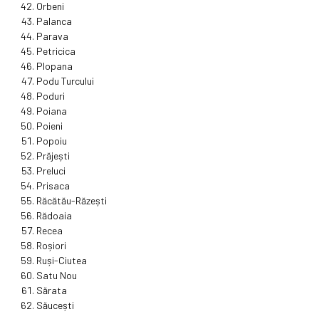
Orbeni
Palanca
Parava
Petricica
Plopana
Podu Turcului
Poduri
Poiana
Poieni
Popoiu
Prăjești
Preluci
Prisaca
Răcătău-Răzești
Rădoaia
Recea
Roșiori
Ruși-Ciutea
Satu Nou
Sărata
Săucești