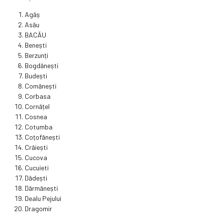
Agăș
Asău
BACĂU
Benești
Berzunți
Bogdănești
Budești
Comănești
Corbasa
Cornățel
Cosnea
Cotumba
Coțofănești
Crăiești
Cucova
Cucuieti
Dădești
Dărmănești
Dealu Pejului
Dragomir