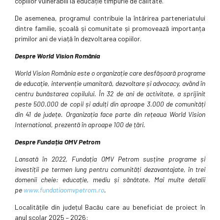
copiilor vulnerabili la educație timpurie de calitate.
De asemenea, programul contribuie la întărirea parteneriatului
dintre familie, școală și comunitate și promovează importanța
primilor ani de viață în dezvoltarea copiilor.
Despre World Vision România
World Vision România este o organizație care desfășoară programe
de educaţie, intervenție umanitară, dezvoltare și advocacy, având în
centru bunăstarea copilului. În 32 de ani de activitate, a sprijinit
peste 500.000 de copii și adulți din aproape 3.000 de comunități
din 41 de județe. Organizația face parte din rețeaua World Vision
International, prezentă în aproape 100 de țări.
Despre Fundația OMV Petrom
Lansată în 2022, Fundația OMV Petrom susține programe și
investiții pe termen lung pentru comunități dezavantajate, în trei
domenii cheie: educație, mediu și sănătate. Mai multe detalii
pe
www.fundatiaomvpetrom.ro
.
Localitățile din județul Bacău care au beneficiat de proiect în
anul școlar 2025 – 2026: