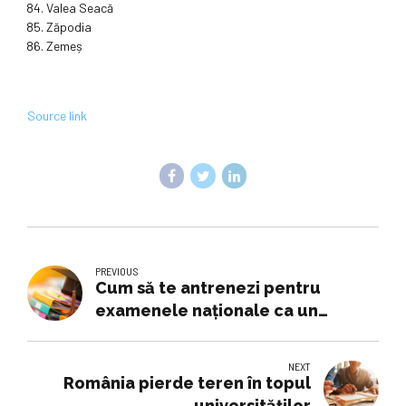
Valea Seacă
Zăpodia
Zemeș
Source link
PREVIOUS
Cum să te antrenezi pentru
examenele naționale ca un
adevărat campion. Psihologul
lotului olimpic de gimnastică,
NEXT
sfaturi pentru elevii care se
România pierde teren în topul
pregătesc de Evaluare și Bac.
universităților