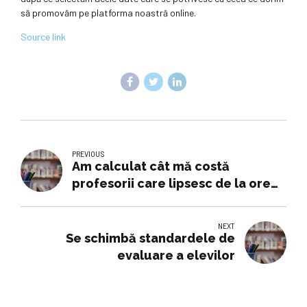
să promovăm pe platforma noastră online.
Source link
PREVIOUS
Am calculat cât mă costă
profesorii care lipsesc de la ore
sau nu-și fac treaba la clasă. Nu
mai pot fi solidară cu protestele
NEXT
lor
Se schimbă standardele de
evaluare a elevilor