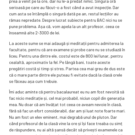
prea a venit pe la ore, dar nu le-a predat nimic. Singura oră
serioasă pe care au făcut-o a fost când a avut inspecție. Dar
cum asta se întâmplă o singură dată pe an, restul lecțiilor au
rămas nepredate. Despre lucrat subiecte pentru BAC nici nu se
pune problema. Așa că, vom apela la un alt profesor, ceea ce
înseamnă alte 2-3000 de lei.
La aceste sume se mai adaugă și meditații pentru admiterea la
facultate, pentru că are examene și probe care nu se studiază în
liceu. Pentru una dintre ele, costul este de 800 lei/lunar, pentru
cealaltă, aproximativ la fel. Pe lângă bani, toate aceste
pregătiri costă și timp și stres. Partea cea mai greu de dus este
că o mare parte dintre ele puteau fi evitate dacă la clasă orele
se făceau așa cum trebuie.
Îmi aduc aminte că pentru bacalaureat eu nu am fost nevoită să
fac nicio meditație și, cel mai probabil, niciun copil din generația
mea. Nu doar că am învățat tot ceea ce aveam nevoie în clasă,
fără să fac un efort considerabil, dar am și luat note foarte mari.
Nu am fost un elev eminent, mai degrabă unul de pluton. Dar
când profesorul de la clasă vine la ore și își face treaba cu simț
de răspundere, nu ai altă șansă decât să privești examenele ca