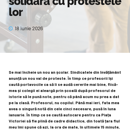
solidară cu protestele
lor
18 iunie 2026
Se mai încheie un nou an școlar. Sindicatele din învățământ
anunță un nou val de proteste. În timp ce profesorii își
caută portavocile ca să li se audă cererile mai bine, fiică-
mea și colegii ei aleargă prin școală după profesorul de
istorie să le pună note, pentru că până acum nu prea a dat
pe la clasă. Profesorul, nu copilul. Până mai ieri, fata mea
avea o singură notă din cele cinci necesare, pusă în luna
ianuarie. În timp ce se caută autocare pentru ca Piața
Victoriei să fie plină de cadre didactice, din toată țara fiul
meu îmi spune că azi, la ora de mate, în ultimele 15 minute,