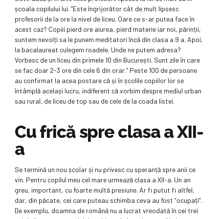
școala copilului lui. ”Este îngrijorător cât de mult lipsesc
profesorii de la ore la nivel de liceu. Oare ce s-ar putea face în
acest caz? Copiii pierd ore aiurea, pierd materie iar noi, părinții,
suntem nevoiți sa le punem meditatori încă din clasa a 9 a. Apoi,
la bacalaureat culegem roadele. Unde ne putem adresa?
Vorbesc de un liceu din primele 10 din București. Sunt zile în care
se fac doar 2-3 ore din cele 6 din orar.” Peste 100 de persoane
au confirmat la acea postare că și în școlile copiilor lor se
întâmplă același lucru, indiferent că vorbim despre mediul urban
sau rural, de liceu de top sau de cele de la coada listei.
Cu frică spre clasa a XII-
a
Se termină un nou școlar și nu privesc cu speranță spre anii ce
vin. Pentru copilul meu cel mare urmează clasa a XII-a. Un an
greu, important, cu foarte multă presiune. Ar fi putut fi altfel,
dar, din păcate, cei care puteau schimba ceva au fost ”ocupați”.
De exemplu, doamna de română nu a lucrat vreodată în cei trei