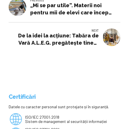
„Mi se par utile”. Materii noi
pentru mii de elevi care încep
liceul din toamnă. Ce cursuri
opționale inovative își vor putea
NEXT
alege
De la idei la acțiune: Tabăra de
Vară A.L.E.G. pregătește tinerii
care vor da voce Festivalului
Egalității de Gen® 2026
Certificări
Datele cu caracter personal sunt protejate și în siguranță.
ISO/IEC 27001:2018
Sistem de management al securității informației