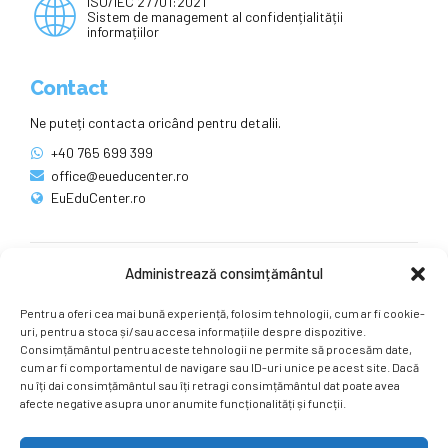
ISO/IEC 27701:2021
Sistem de management al confidențialității
informațiilor
Contact
Ne puteți contacta oricând pentru detalii.
+40 765 699 399
office@eueducenter.ro
EuEduCenter.ro
Administrează consimțământul
Rețele sociale
Pentru a oferi cea mai bună experiență, folosim tehnologii, cum ar fi cookie-
Ne puteți găsi și pe rețelele sociale.
uri, pentru a stoca și/sau accesa informațiile despre dispozitive.
Consimțământul pentru aceste tehnologii ne permite să procesăm date,
cum ar fi comportamentul de navigare sau ID-uri unice pe acest site. Dacă
nu îți dai consimțământul sau îți retragi consimțământul dat poate avea
afecte negative asupra unor anumite funcționalități și funcții.