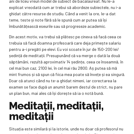
ani de liceu vreun model de subiect de bacalaureat. Nu le-a
explicat vreodată cum ar trebui să abordeze subiectele, nu i-a
ghidat către resurse de studiu. Când a venit la ore, le-a dat
teme, teste și note fără să le spună cum ar putea să își
îmbunătățească eseurile sau să progreseze academic.
Din acest motiv, va trebui să plătesc pe cineva să facă ceea ce
trebuia să facă doamna profesoară care deja primește salariu
pentru a-i pregăti pe elevi. Eu voi scoate în jur de 150-200 lei/
ședință de meditații. Presupunând că va merge o dată la două
săptămâni, rezultă aproximativ 14 ședințe, ceea ce înseamnă, în
cel mai bun caz, 2100 lei, în cel mai rău 2800. Aș putea să mă
mint frumos și să spun că fiica mea poate să învețe și ea singură.
Doar că atunci când nu te-a ghidat nimeni, iar corectarea la
examen se face după un anumit barem destul de strict, nu pare
un plan bun, mai ales că își dorește să ia o notă bună.
Meditații, meditații,
meditații
Situația este similară și la istorie, unde nu doar că profesorul nu