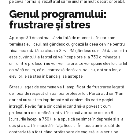
pe ceva normal și rezultatul să fie unul mai mult decât onorabil.
Genul programului:
frustrare și stres
Aproape 30 de ani mai târziu față de momentul în care am
terminat eu liceul, mă gândesc cu groază la ceea ce vine pentru
fiica mea odată cu clasa a XII-a. Mă gândesc cu milă (da, acesta
este cuvântul) la faptul că va începe orele la 7.30 dimineața și
unii dintre profesori nu vor veni la ore. Le vor spune elevilor, la fel
ca până acum, că nu contează dacă vin, sau nu, datoria lor, a
elevilor, e să stea în bancă și să aștepte.
Stresul legat de examene va fi amplificat de frustrarea legată
de lipsa de respect din partea profesorilor. Parcă aud iar ”Mami,
dar noi nu suntem imprimante să copiem din carte pagini
întregi!”. Revăd furia din ochii ei când mi-a povestit cum
profesoara de română a intrat în clasă aproape de ora 8
(cursurile încep la 7.30), le-a spus că se simte în depresie și s-a
dus și a stat în mașină în fața liceului. Îmi aduc aminte cât de
contrariată a fost când profesoara de engleză le-a scris pe