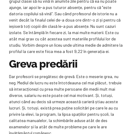
grupul clasei să nu vină în anumite zile pentru că ea nu poate
ajunge, iar apoi le-a pus tuturor absențe, pentru că ”este
datoria copilului să vină”. Sau când profesorul de istorie nu a
venit decât la finalul celei de-a doua ore dintr-o zi și pentru că
ieșiseră toți copiii din clasă le-a pus absențe. Nu sunt cazuri
izolate. Se întâmplă în fiecare zi, la mai multe materii. Este cu
atât mai grav cu cât acestea sunt materiile profilului lor de
studiu. Vorbim despre un liceu unde ultima medie de admitere la
profilul la care este fiica mea a fost 9,22 în generația ei.
Greva predării
Dar profesorii se pregătesc de grevă. Este o meserie grea, nu
neg. Mediul de lucru nu este întotdeauna cel mai plăcut, trebuie
să interacționezi cu prea multe persoane din medii mult mai
diverse, salariu nu este poate cel mai motivant. Și, totuși,
atunci când au decis să urmeze această carieră știau aceste
lucruri. Și, totuși, există prea puține solicitări pe care le au cu
privire la elevi, la program, la lipsa spațiilor pentru școli, la
calitatea manualelor, la schimbările aduse atât de des
examenelor și la atât de multe probleme pe care le are
învățământul românesc.