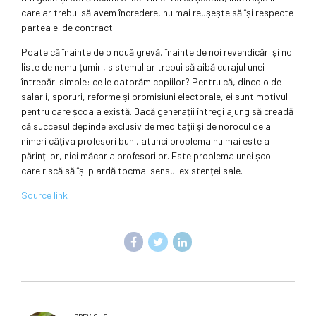
care ar trebui să avem încredere, nu mai reușește să își respecte
partea ei de contract.
Poate că înainte de o nouă grevă, înainte de noi revendicări și noi
liste de nemulțumiri, sistemul ar trebui să aibă curajul unei
întrebări simple: ce le datorăm copiilor? Pentru că, dincolo de
salarii, sporuri, reforme și promisiuni electorale, ei sunt motivul
pentru care școala există. Dacă generații întregi ajung să creadă
că succesul depinde exclusiv de meditații și de norocul de a
nimeri câțiva profesori buni, atunci problema nu mai este a
părinților, nici măcar a profesorilor. Este problema unei școli
care riscă să își piardă tocmai sensul existenței sale.
Source link
PREVIOUS