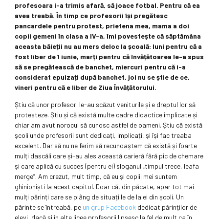
profesoara i-a trimis afară, să joace fotbal. Pentru că ea
avea treabă. În timp ce profesorii își pregătesc
pancardele pentru protest, prietena mea, mama a doi
copii gemeni în clasa a IV-a, îmi povestește că săptămâna
aceasta băieții nu au mers deloc la școală: luni pentru că a
fost liber de 1 iunie, marți pentru că învățătoarea le-a spus
să se pregătească de banchet, miercuri pentru că i-a
considerat epuizați după banchet, joi nu se știe de ce,
vineri pentru că e liber de Ziua Învățătorului.
Știu că unor profesori le-au scăzut veniturile și e dreptul lor să
protesteze. Știu și că există multe cadre didactice implicate și
chiar am avut norocul să cunosc astfel de oameni. Știu că există
școli unde profesorii sunt dedicați, implicați, și își fac treaba
excelent. Dar să nu ne ferim să recunoaștem că există și foarte
mulți dascăli care și-au ales această carieră fără pic de chemare
și care aplică cu succes (pentru ei) sloganul „timpul trece, leafa
merge”. Am crezut, mult timp, că eu și copiii mei suntem
ghinioniști la acest capitol. Doar că, din păcate, apar tot mai
mulți părinți care se plâng de situațiile de la ei din școli. Un
părinte se întreabă, pe
un grup Facebook
dedicat părinților de
elevi, dacă și în alte licee profesorii lipsesc la fel de mult ca în