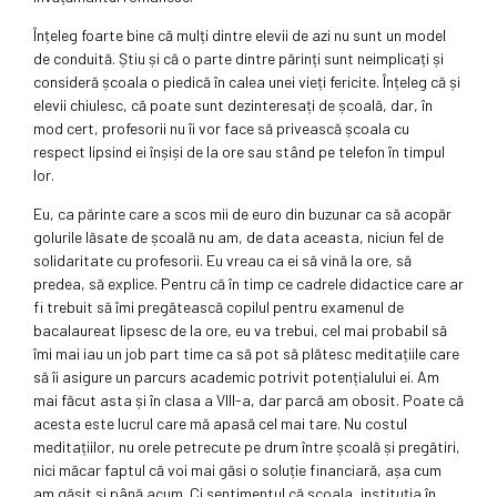
Înțeleg foarte bine că mulți dintre elevii de azi nu sunt un model
de conduită. Știu și că o parte dintre părinți sunt neimplicați și
consideră școala o piedică în calea unei vieți fericite. Înțeleg că și
elevii chiulesc, că poate sunt dezinteresați de școală, dar, în
mod cert, profesorii nu îi vor face să privească școala cu
respect lipsind ei înșiși de la ore sau stând pe telefon în timpul
lor.
Eu, ca părinte care a scos mii de euro din buzunar ca să acopăr
golurile lăsate de școală nu am, de data aceasta, niciun fel de
solidaritate cu profesorii. Eu vreau ca ei să vină la ore, să
predea, să explice. Pentru că în timp ce cadrele didactice care ar
fi trebuit să îmi pregătească copilul pentru examenul de
bacalaureat lipsesc de la ore, eu va trebui, cel mai probabil să
îmi mai iau un job part time ca să pot să plătesc meditațiile care
să îi asigure un parcurs academic potrivit potențialului ei. Am
mai făcut asta și în clasa a VIII-a, dar parcă am obosit. Poate că
acesta este lucrul care mă apasă cel mai tare. Nu costul
meditațiilor, nu orele petrecute pe drum între școală și pregătiri,
nici măcar faptul că voi mai găsi o soluție financiară, așa cum
am găsit și până acum. Ci sentimentul că școala, instituția în