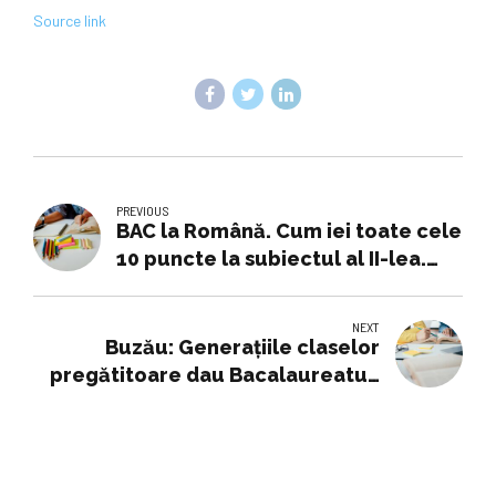
Source link
PREVIOUS
BAC la Română. Cum iei toate cele
10 puncte la subiectul al II-lea.
Schema de rezolvare care te
ajută indiferent de textul primit
NEXT
Buzău: Generațiile claselor
pregătitoare dau Bacalaureatul;
mai mulți elevi și clase de a XII-a