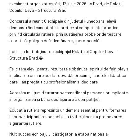
eveniment organizat astăzi, 12 iunie 2026, la Brad, de Palatul
Copiilor Deva – Structura Brad.
Concursul a reunit 6 echipaje din județul Hunedoara, elevii
demonstrând cunoștințe teoretice și competențe practice
privind circulația rutieră, prin susținerea probelor de testare
teoretică, poligon de îndemânare și parc-școală.
Locul I a fost obținut de echipajul Palatului Copiilor Deva –
Structura Brad.�
Felicităm elevii pentru rezultatele obținute, spiritul de fair-play și
implicarea de care au dat dovadă, precum și cadrele didactice
care i-au pregătit cu profesionalism și dedicare.
Adresăm mulțumiri tuturor partenerilor și persoanelor implicate
în organizarea și buna desfășurare a competiției.
Educația rutieră reprezintă un demers esențial pentru formarea
unor participanți responsabili la trafic și pentru promovarea
siguranței rutiere.
Mult succes echipajului câștigător la etapa națională!