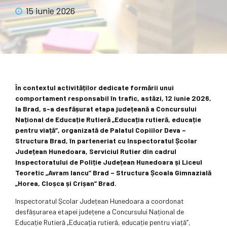
15 iunie 2026
În contextul activităților dedicate formării unui
comportament responsabil în trafic, astăzi, 12 iunie 2026,
la Brad, s-a desfășurat etapa județeană a Concursului
Național de Educație Rutieră „Educația rutieră, educație
pentru viață”, organizată de Palatul Copiilor Deva –
Structura Brad, în parteneriat cu Inspectoratul Școlar
Județean Hunedoara, Serviciul Rutier din cadrul
Inspectoratului de Poliție Județean Hunedoara și Liceul
Teoretic „Avram Iancu” Brad – Structura Școala Gimnazială
„Horea, Cloșca și Crișan” Brad.
Inspectoratul Școlar Județean Hunedoara a coordonat
desfășurarea etapei județene a Concursului Național de
Educație Rutieră „Educația rutieră, educație pentru viață”,