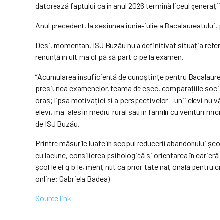
datorează faptului ca în anul 2026 termină liceul generații
Anul precedent, la sesiunea iunie-iulie a Bacalaureatului, 
Deși, momentan, ISJ Buzău nu a definitivat situația referit
renunță în ultima clipă să participe la examen.
”Acumularea insuficientă de cunoștințe pentru Bacalaureat 
presiunea examenelor, teama de eșec, comparațiile sociale 
oraș; lipsa motivației și a perspectivelor – unii elevi nu v
elevi, mai ales în mediul rural sau în familii cu venituri 
de ISJ Buzău.
Printre măsurile luate în scopul reducerii abandonului șco
cu lacune, consilierea psihologică și orientarea în carier
școlile eligibile, menținut ca prioritate națională pentru
online: Gabriela Badea)
Source link