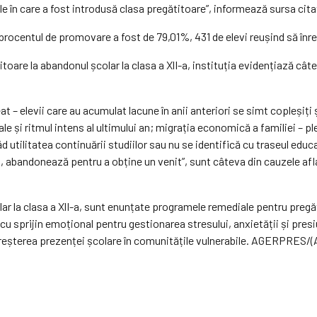
le în care a fost introdusă clasa pregătitoare”, informează sursa cita
procentul de promovare a fost de 79,01%, 431 de elevi reușind să înreg
oare la abandonul școlar la clasa a XlI-a, instituția evidențiază câte
– elevii care au acumulat lacune în anii anteriori se simt copleșiți 
și ritmul intens al ultimului an; migrația economică a familiei – plec
ăd utilitatea continuării studiilor sau nu se identifică cu traseul educa
mici, abandonează pentru a obține un venit”, sunt câteva din cauzele af
lar la clasa a XlI-a, sunt enunțate programele remediale pentru pregă
ă cu sprijin emoțional pentru gestionarea stresului, anxietății și pr
 creșterea prezenței școlare în comunitățile vulnerabile. AGERPRES/(AS