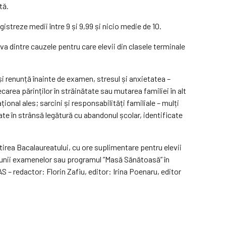
tă.
istreze medii între 9 și 9,99 și nicio medie de 10.
va dintre cauzele pentru care elevii din clasele terminale
și renunță înainte de examen, stresul și anxietatea –
area părinților în străinătate sau mutarea familiei în alt
țional ales; sarcini și responsabilități familiale – mulți
late în strânsă legătură cu abandonul școlar, identificate
tirea Bacalaureatului, cu ore suplimentare pentru elevii
esiunii examenelor sau programul ”Masă Sănătoasă” în
 – redactor: Florin Zafiu, editor: Irina Poenaru, editor