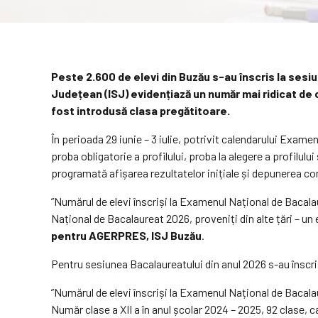
Peste 2.600 de elevi din Buzău s-au înscris la sesi
Județean (ISJ) evidențiază un număr mai ridicat de cl
fost introdusă clasa pregătitoare.
În perioada 29 iunie – 3 iulie, potrivit calendarului Exame
proba obligatorie a profilului, proba la alegere a profilulu
programată afișarea rezultatelor inițiale și depunerea cont
”Numărul de elevi înscriși la Examenul Național de Bacalaur
Național de Bacalaureat 2026, proveniți din alte țări – un
pentru AGERPRES, ISJ Buzău
.
Pentru sesiunea Bacalaureatului din anul 2026 s-au înscris
”Numărul de elevi înscriși la Examenul Național de Bacalaur
Număr clase a XII a în anul școlar 2024 – 2025, 92 clase, 