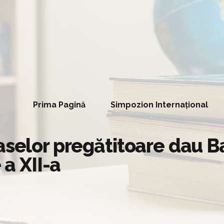
Prima Pagină
Simpozion Internațional
aselor pregătitoare dau B
 a XII-a