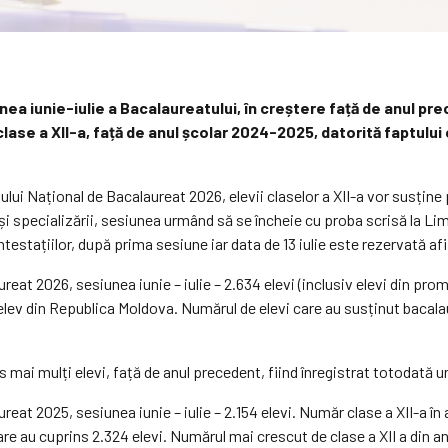
unea iunie-iulie a Bacalaureatului, în creștere față de anul p
ase a XII-a, față de anul școlar 2024-2025, datorită faptului c
nului Național de Bacalaureat 2026, elevii claselor a XII-a vor susțin
i și specializării, sesiunea urmând să se încheie cu proba scrisă la Lim
estațiilor, după prima sesiune iar data de 13 iulie este rezervată afiș
eat 2026, sesiunea iunie – iulie – 2.634 elevi (inclusiv elevi din pro
 elev din Republica Moldova. Numărul de elevi care au susținut bacalau
 mai mulți elevi, față de anul precedent, fiind înregistrat totodată 
eat 2025, sesiunea iunie – iulie – 2.154 elevi. Număr clase a XII-a în 
care au cuprins 2.324 elevi. Numărul mai crescut de clase a XII a din 