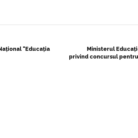
Naţional "Educaţia
Ministerul Educați
privind concursul pentr