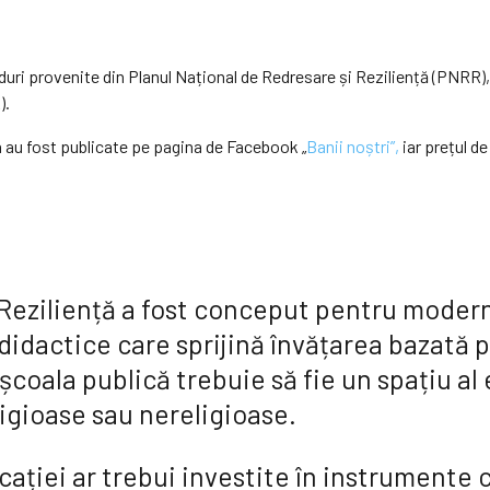
duri provenite din Planul Național de Redresare și Reziliență (PNRR),
).
 au fost publicate pe pagina de Facebook „
Banii noștri”,
iar prețul de
 Reziliență a fost conceput pentru modern
didactice care sprijină învățarea bazată
, școala publică trebuie să fie un spațiu al
ligioase sau nereligioase.
ației ar trebui investite în instrumente 