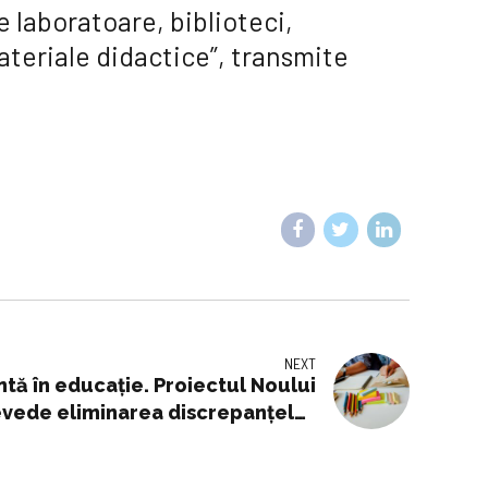
 laboratoare, biblioteci,
ateriale didactice”, transmite
NEXT
ă în educaţie. Proiectul Noului
evede eliminarea discrepanţelor
de notare dintre şcoli