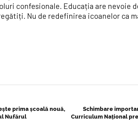
oluri confesionale. Educația are nevoie de
egătiți. Nu de redefinirea icoanelor ca m
ește prima școală nouă,
Schimbare important
ul Nufărul
Curriculum Naţional pr