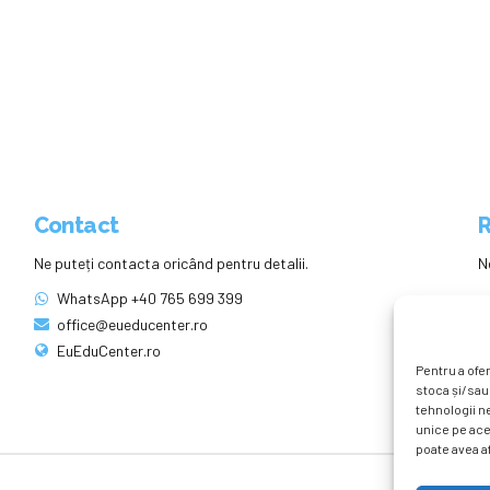
Contact
R
Ne puteți contacta oricând pentru detalii.
N
WhatsApp +40 765 699 399
office@eueducenter.ro
EuEduCenter.ro
Pentru a ofer
stoca și/sau
tehnologii n
unice pe ace
poate avea af