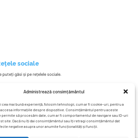
ețele sociale
e puteți găsi și pe rețelele sociale.
Administrează consimțământul
i cea mai bună experiență, folosim tehnologii, cum ar fi cookie-uri, pentru a
 accesa informațiile despre dispozitive. Consimțământul pentru aceste
e permite să procesăm date, cum ar fi comportamentul de navigare sau ID-uri
st site. Dacă nu îți dai consimțământul sau îți retragi consimțământul dat
ecte negative asupra unor anumite funcționalități și funcții.