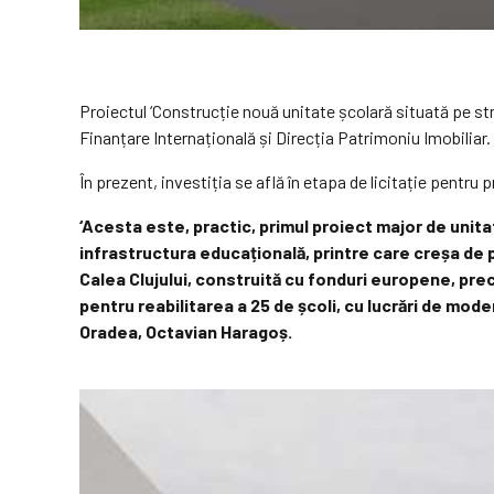
Proiectul ‘Construcție nouă unitate școlară situată pe st
Finanțare Internațională și Direcția Patrimoniu Imobiliar.
În prezent, investiția se află în etapa de licitație pentru p
‘Acesta este, practic, primul proiect major de unitat
infrastructura educațională, printre care creșa de pe
Calea Clujului, construită cu fonduri europene, precu
pentru reabilitarea a 25 de școli, cu lucrări de mod
Oradea, Octavian Haragoș.