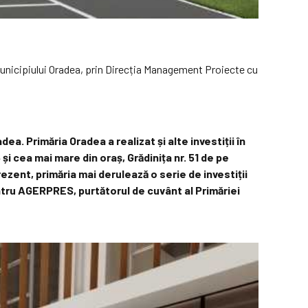
 Municipiului Oradea, prin Direcția Management Proiecte cu
a. Primăria Oradea a realizat și alte investiții în
și cea mai mare din oraș, Grădinița nr. 51 de pe
rezent, primăria mai derulează o serie de investiții
entru AGERPRES, purtătorul de cuvânt al Primăriei