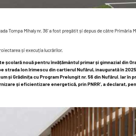
rada Tompa Mihaly nr. 36’ a fost pregătit și depus de către Primăria
roiectarea și execuția lucrărilor.
e școlară nouă pentru învățământul primar și gimnazial din Orade
 strada Ion Irimescu din cartierul Nufărul, inaugurată în 2025 
m și Grădinița cu Program Prelungit nr. 56 din Nufărul. Iar în p
ernizare și eficientizare energetică, prin PNRR’, a declarat, p