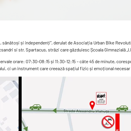
vi, sănătoși și independenți”, derulat de Asociația Urban Bike Revolu
ecsandri si str. Spartacus, străzi care găzduiesc Școala Gimnazială „I.
tervale orare: 07:30-08:15 și 11:30-12:15 – câte 45 de minute, corespu
ului, ci un instrument care creează spațiul fizic și emoțional necesa