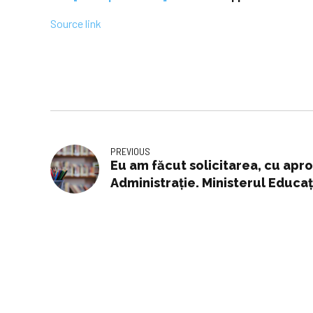
Source link
PREVIOUS
Eu am făcut solicitarea, cu apr
Administrație. Ministerul Educa
locuri suplimentare. Nu îl cuno
general – Edupedu.ro