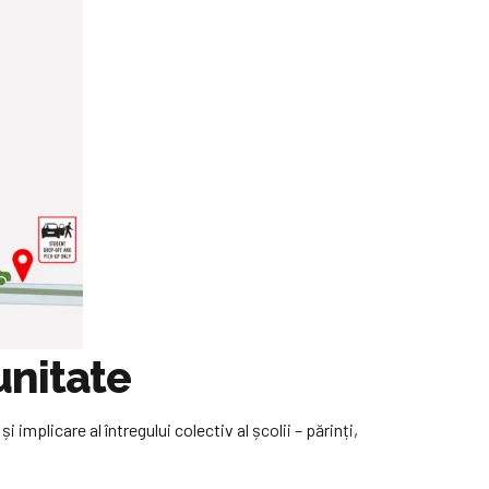
unitate
 implicare al întregului colectiv al școlii – părinți,