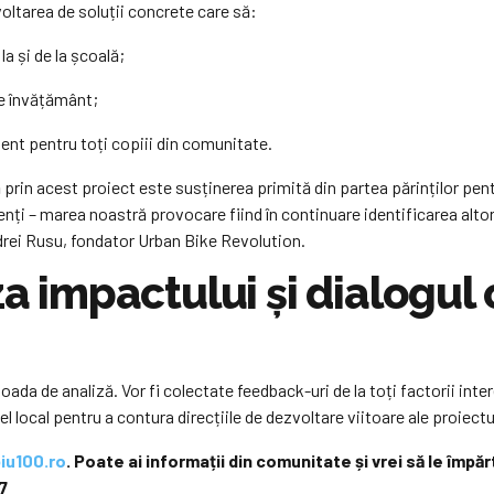
voltarea de soluții concrete care să:
la și de la școală;
de învățământ;
dent pentru toți copiii din comunitate.
rin acest proiect este susținerea primită din partea părinților pent
idenți – marea noastră provocare fiind în continuare identificarea alt
drei Rusu, fondator Urban Bike Revolution.
za impactului și dialogul 
oada de analiză. Vor fi colectate feedback-uri de la toți factorii intere
vel local pentru a contura direcțiile de dezvoltare viitoare ale proiec
biu100.ro
. Poate ai informații din comunitate și vrei să le împă
7