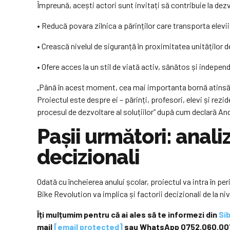
Împreună, acești actori sunt invitați să contribuie la dez
• Reducă povara zilnica a părinților care transporta elevii 
• Crească nivelul de siguranță în proximitatea unităților 
• Ofere acces la un stil de viată activ, sănătos și indepen
„Până în acest moment, cea mai importanta bornă atinsă p
Proiectul este despre ei – părinți, profesori, elevi și rez
procesul de dezvoltare al soluțiilor” după cum declară An
Pașii următori: anali
decizionali
Odată cu încheierea anului școlar, proiectul va intra în peri
Bike Revolution va implica și factorii decizionali de la ni
Îți mulțumim pentru că ai ales să te informezi din
Si
mail
[email protected]
sau WhatsApp 0752.060.00