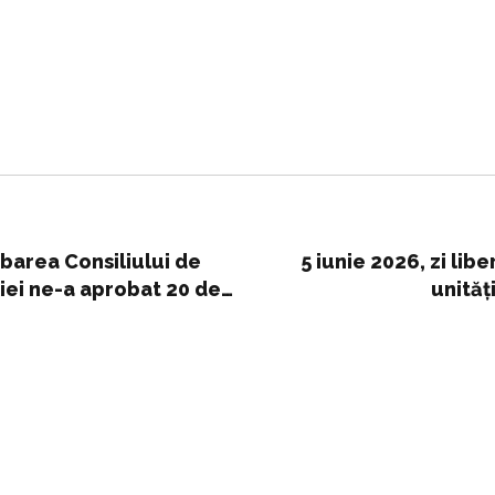
obarea Consiliului de
5 iunie 2026, zi libe
ției ne-a aprobat 20 de
unităț
sc pe acest domn