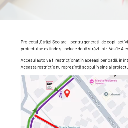
Proiectul „Străzi Școlare – pentru generații de copii acti
proiectul se extinde și include două străzi: str. Vasile Al
Accesul auto va fi restricționat în aceeași perioadă, în in
Această restricție nu reprezintă scopul în sine al proiect