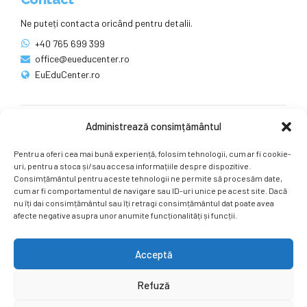
Ne puteți contacta oricând pentru detalii.
+40 765 699 399
office@eueducenter.ro
EuEduCenter.ro
Administrează consimțământul
Rețele sociale
Pentru a oferi cea mai bună experiență, folosim tehnologii, cum ar fi cookie-
Ne puteți găsi și pe rețelele sociale.
uri, pentru a stoca și/sau accesa informațiile despre dispozitive.
Consimțământul pentru aceste tehnologii ne permite să procesăm date,
cum ar fi comportamentul de navigare sau ID-uri unice pe acest site. Dacă
nu îți dai consimțământul sau îți retragi consimțământul dat poate avea
afecte negative asupra unor anumite funcționalități și funcții.
Acceptă
Copyright by
EuEduCenter.ro
.
Refuză