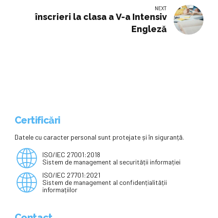
Nr. 4. „Străzile Școlare” se extind
NEXT
pe str. Vasile Alecsandri și str.
înscrieri la clasa a V-a Intensiv
Spartacus
Engleză
Certificări
Datele cu caracter personal sunt protejate și în siguranță.
ISO/IEC 27001:2018
Sistem de management al securității informației
ISO/IEC 27701:2021
Sistem de management al confidențialității
informațiilor
Contact