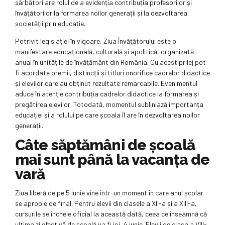
sărbători are rolul de a evidenția contribuția profesorilor și
învățătorilor la formarea noilor generații și la dezvoltarea
societății prin educație.
Potrivit legislației în vigoare, Ziua Învățătorului este o
manifestare educațională, culturală și apolitică, organizată
anual în unitățile de învățământ din România. Cu acest prilej pot
fi acordate premii, distincții și titluri onorifice cadrelor didactice
și elevilor care au obținut rezultate remarcabile. Evenimentul
aduce în atenție contribuția cadrelor didactice la formarea și
pregătirea elevilor. Totodată, momentul subliniază importanța
educației și a rolului pe care școala îl are în dezvoltarea noilor
generații.
Câte săptămâni de școală
mai sunt până la vacanța de
vară
Ziua liberă de pe 5 iunie vine într-un moment în care anul școlar
se apropie de final. Pentru elevii din clasele a XII-a și a XIII-a,
cursurile se încheie oficial la această dată, ceea ce înseamnă că
ultima zi efectivă de școală va fi joi, 4 iunie. Elevii de clasa a VIII-