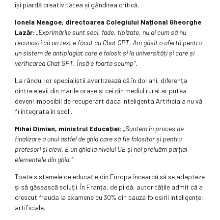
își piardă creativitatea și gândirea critică.
Ionela Neagoe, directoarea Colegiului Național Gheorghe
Lazăr:
„Exprimările sunt seci, fade, tipizate, nu ai cum să nu
recunoști că un text e făcut cu Chat GPT. Am găsit o ofertă pentru
un sistem de antiplagiat care e folosit și la universități și care și
verificarea Chat GPT. Însă e foarte scump”.
La rândul lor specialiștii avertizează că în doi ani, diferența
dintre elevii din marile orașe și cei din mediul rural ar putea
deveni imposibil de recuperart daca Inteligenta Artificiala nu vă
fi integrata în scoli.
Mihai Dimian, ministrul Educației:
„Suntem în proces de
finalizare a unui astfel de ghid care să fie folositor și pentru
profesori și elevi. E un ghid la nivelul UE și noi preluăm parțial
elementele din ghid.”
Toate sistemele de educație din Europa încearcă să se adapteze
și să găsească soluții. În Franța, de pildă, autoritățile admit că a
crescut frauda la examene cu 30% din cauza folosirii inteligenței
artificiale.