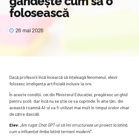
gândește cum să o
folosească
26 mai 2026
Dacă profesorii încă încearcă să înțeleagă fenomenul, elevii
folosesc inteligența artificială inclusiv la ore.
În aceste condiții, cei din Ministerul Educației, pregătesc un ghid
pentru școli, dar încă nu se știe ce va cuprinde. În alte țări, din
această toamnă AI-ul va fi utilizat mai mult în timpul orelor chiar
de către dascăli.
Elev:
„Am rugat Chat GPT-ul să îmi structureze un proiect la latină,
cum a influențat limba latină termeni moderni”.