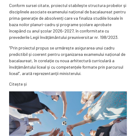
Conform sursei citate, proiectul stabileşte structura probelor şi
disciplinele asociate examenului naţional de bacalaureat pentru
prima generaţie de absolvenţi care va finaliza studiile liceale în
baza noilor planuri-cadru şi programe şcolare aprobate
începând cu anul şcolar 2026-2027, în conformitate cu
prevederile Legii învăţământului preuniversitar nr. 198/2023.
”Prin proiectul propus se urmăreşte asigurarea unui cadru
predictibil şi coerent pentru organizarea examenului naţional de
bacalaureat, în corelaţie cu noua arhitectură curriculară a
învăţământului liceal şi cu competenţele formate prin parcursul
liceal”, arată reprezentanţii ministerului.
Citește și