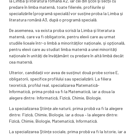
la Limba şi literatura română A2, iar cei din şcoli şi secţii cu
predare în limba maternă, toate filierele, profilurile şi
specializările (programă specială) vor susţine proba la Limba şi
literatura română A3, după o programă specială.
De asemenea, va exista proba scrisă la Limba şi literatura
maternă, care va fi obligatorie, pentru elevii care au urmat
studiile liceale într-o limbă a minorităţilor naţionale, şi opţională,
pentru elevii care au studiat limba maternă a unei minorităţi
naţionale în unităţi de învăţământ cu predare în altă limbă decât
cea maternă.
Ulterior, candidaţii vor avea de susţinut două probe scrise E,
obligatorii, specifice profilului sau specializării. La filiera
teoretică, profilul real, specializarea Matematică-
Informatică, prima probă va fi la Matematică, iar a doua la
alegere dintre: Informatică, Fizică, Chimie, Biologie.
La specializarea Ştiinţe ale naturii, prima probă va fi la alegere
dintre: Fizică, Chimie, Biologie, iar a doua – la alegere dintre:
Fizică, Chimie, Biologie, Matematică, Informatică.
La specializarea Ştiinţe sociale, prima probă va fi la Istorie, iar a