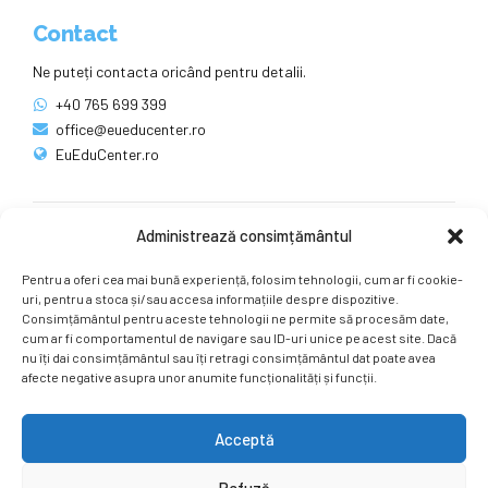
Contact
Ne puteți contacta oricând pentru detalii.
+40 765 699 399
office@eueducenter.ro
EuEduCenter.ro
Administrează consimțământul
Rețele sociale
Pentru a oferi cea mai bună experiență, folosim tehnologii, cum ar fi cookie-
Ne puteți găsi și pe rețelele sociale.
uri, pentru a stoca și/sau accesa informațiile despre dispozitive.
Consimțământul pentru aceste tehnologii ne permite să procesăm date,
cum ar fi comportamentul de navigare sau ID-uri unice pe acest site. Dacă
nu îți dai consimțământul sau îți retragi consimțământul dat poate avea
afecte negative asupra unor anumite funcționalități și funcții.
Acceptă
Copyright by
EuEduCenter.ro
.
Refuză