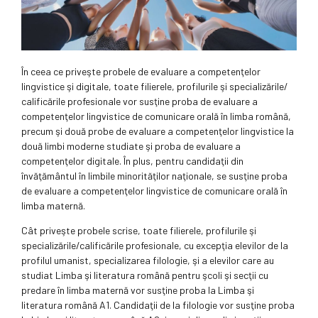
În ceea ce priveşte probele de evaluare a competenţelor
lingvistice şi digitale, toate filierele, profilurile şi specializările/
calificările profesionale vor susţine proba de evaluare a
competenţelor lingvistice de comunicare orală în limba română,
precum şi două probe de evaluare a competenţelor lingvistice la
două limbi moderne studiate şi proba de evaluare a
competenţelor digitale. În plus, pentru candidaţii din
învăţământul în limbile minorităţilor naţionale, se susţine proba
de evaluare a competenţelor lingvistice de comunicare orală în
limba maternă.
Cât priveşte probele scrise, toate filierele, profilurile şi
specializările/calificările profesionale, cu excepţia elevilor de la
profilul umanist, specializarea filologie, şi a elevilor care au
studiat Limba şi literatura română pentru şcoli şi secţii cu
predare în limba maternă vor susţine proba la Limba şi
literatura română A1. Candidaţii de la filologie vor susţine proba