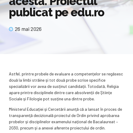
acesta. Proiectul
publicat pe edu.ro
26 mai 2026
Astfel, printre probele de evaluare a competenţelor se regăsesc
două la limbi străine şi tot două probe scrise specifice
specializării vor avea de susţinut candidaţii. Totodată, Religia
apare printre disciplinele dintre care absolvenţii de Ştiinţe
Sociale şi Filologie pot susţine una dintre probe.
Ministerul Educaţiei şi Cercetării anunţă că a lansat în proces de
transparenţă decizională proiectul de Ordin privind aprobarea
probelor şi disciplinelor examenului naţional de Bacalaureat –
2030, precum şi a anexei aferente proiectului de ordin.