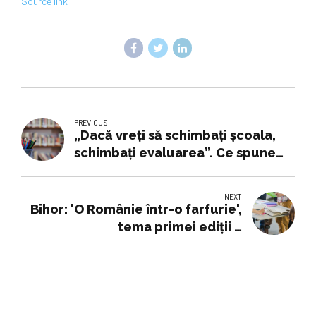
Source link
PREVIOUS
„Dacă vreți să schimbați școala,
schimbați evaluarea”. Ce spune
profesoara care a recunoscut
public că școala produce și
NEXT
olimpici, și analfabeți funcțional
Bihor: 'O Românie într-o farfurie',
tema primei ediții a
campionatului județean de
gastronomie 'Școala de gust'