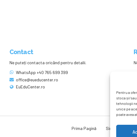
Contact
R
Ne puteți contacta oricând pentru detalii.
N
WhatsApp +40 765 699 399
office@eueducenter.ro
EuEduCenter.ro
Pentru a ofer
stoca și/sau
tehnologii n
unice pe ace
poate avea af
Prima Pagină
Simpozion Intern
A