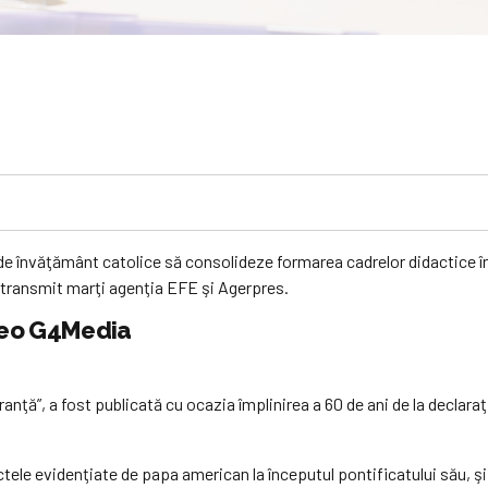
 de învăţământ catolice să consolideze formarea cadrelor didactice în
, transmit marţi agenţia EFE şi Agerpres.
ideo G4Media
eranţă”, a fost publicată cu ocazia împlinirea a 60 de ani de la decl
ctele evidenţiate de papa american la începutul pontificatului său, ş