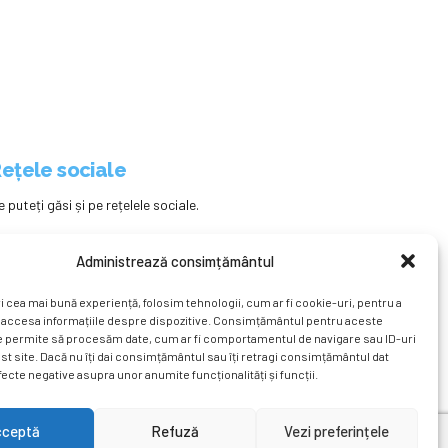
ețele sociale
e puteți găsi și pe rețelele sociale.
Administrează consimțământul
i cea mai bună experiență, folosim tehnologii, cum ar fi cookie-uri, pentru a
 accesa informațiile despre dispozitive. Consimțământul pentru aceste
e permite să procesăm date, cum ar fi comportamentul de navigare sau ID-uri
st site. Dacă nu îți dai consimțământul sau îți retragi consimțământul dat
ecte negative asupra unor anumite funcționalități și funcții.
ațional
Revista
Știri
Cont Client
ÎNAPOI SUS
cceptă
Refuză
Vezi preferințele