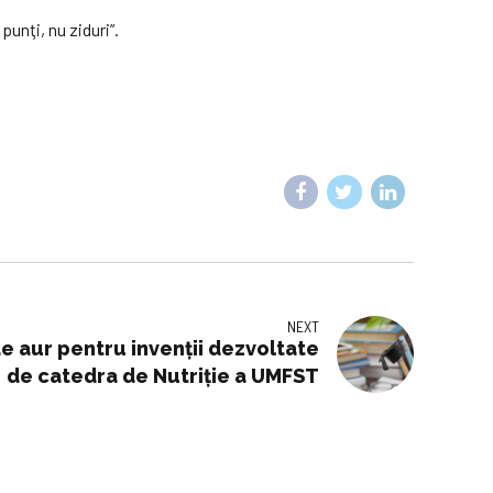
punţi, nu ziduri”.
NEXT
e aur pentru invenții dezvoltate
de catedra de Nutriție a UMFST