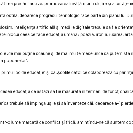
ăţirea predării active, promovarea învăţării prin slujire şi a cetăţeni
ată ostilă, deoarece progresul tehnologic face parte din planul lui D
osim. Inteligenţa artificială şi mediile digitale trebuie să fie orient
te înlocui ceea ce face educaţia umană: poezia, ironia, iubirea, arta,
oie „de mai puţine scaune şi de mai multe mese unde să putem sta împr
aţa popoarelor”.
rimul loc de educaţie” şi că „şcolile catolice colaborează cu părinţii,
esea educaţia de astăzi să fie măsurată în termeni de funcţionalitate
rica trebuie să împingă uşile şi să inventeze căi, deoarece a-i pierde
 într-o lume marcată de conflict şi frică, amintindu-ne că suntem cop