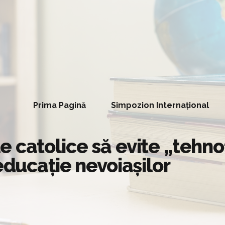
Prima Pagină
Simpozion Internațional
 catolice să evite „tehnof
educație nevoiașilor