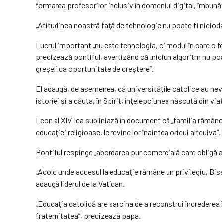
formarea profesorilor inclusiv în domeniul digital, îmbunăt
„Atitudinea noastră faţă de tehnologie nu poate fi niciod
Lucrul important „nu este tehnologia, ci modul în care o fol
precizează pontiful, avertizând că „niciun algoritm nu poa
greşeli ca oportunitate de creştere”.
El adaugă, de asemenea, că universităţile catolice au nev
istoriei şi a căuta, în Spirit, înţelepciunea născută din vi
Leon al XIV-lea subliniază în document că „familia rămâne p
educaţiei religioase, le revine lor înaintea oricui altcuiva”.
Pontiful respinge „abordarea pur comercială care obligă ad
„Acolo unde accesul la educaţie rămâne un privilegiu, Bise
adaugă liderul de la Vatican.
„Educaţia catolică are sarcina de a reconstrui încrederea
fraternitatea”, precizează papa.