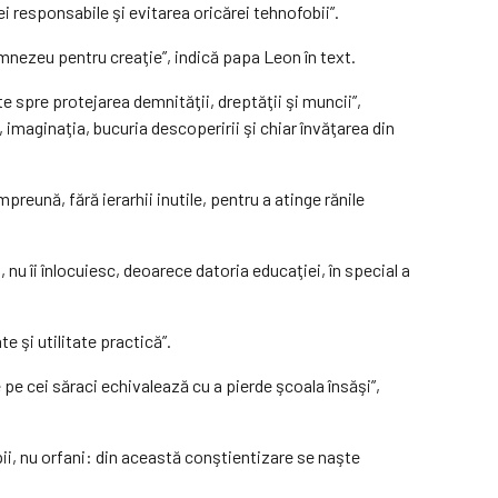
ei responsabile şi evitarea oricărei tehnofobii”.
umnezeu pentru creaţie”, indică papa Leon în text.
ate spre protejarea demnităţii, dreptăţii şi muncii”,
 imaginaţia, bucuria descoperirii şi chiar învăţarea din
eună, fără ierarhii inutile, pentru a atinge rănile
 nu îi înlocuiesc, deoarece datoria educaţiei, în special a
 şi utilitate practică”.
 pe cei săraci echivalează cu a pierde şcoala însăşi”,
ii, nu orfani: din această conştientizare se naşte