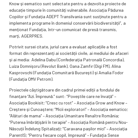
Know şi eematico sunt selectate pentru a dezvolta proiecte de
educaţie timpurie în comunităţi vulnerabile. Asociaţia Pădurea
Copiilor şi Fundaţia ADEPT Transilvania sunt susţinute pentru a
implementa programe în domeniul conservării biodiversităţii”, a
menţionat Fundaţia, într-un comunicat de presă transmis,
marţi, AGERPRES.
Potrivit sursei citate, juriul care a evaluat aplicaţiile a fost
format din reprezentanţi ai societăţii civile, ai mediului de afaceri
şi ai media: Adelina Dabu (Confederaţia Patronală Concordia),
Luiza Domnişoru (Revolut Bank), Oana Zamfir (Digi FM), Alina
Kasprovschi (Fundaţia Comunitară Bucureşti) şi Amalia Fodor
(Fundaţia OMV Petrom).
Proiectele câştigătoare din cadrul primei ediţii a fondului de
finanţare “Azi. Împreună.” sunt: “Poveştile care ne învaţă” –
Asociaţia Bookisit; “Cresc cu rost” – Asociaţia Grow and Know –
Creştere şi Cunoaştere; “Micii exploratori” – Asociaţia eematico;
“Alături de mama” – Asociaţia Umanitare Renaître România;
“Puterea îmbrăţişării în terapie” – Asociaţia Română pentru Nou-
Născuţii Îndelung Spitalizaţi; “Caravana paşilor mici” – Asociaţia
ParentIS; “Pentru fiecare copil, împreună” – Fundaţia Sense