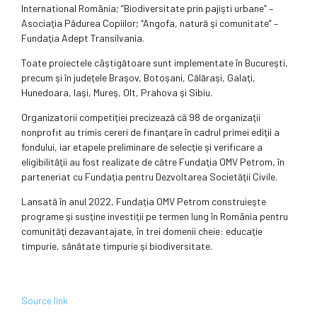
International România; “Biodiversitate prin pajişti urbane” –
Asociaţia Pădurea Copiilor; “Angofa, natură şi comunitate” –
Fundaţia Adept Transilvania.
Toate proiectele câştigătoare sunt implementate în Bucureşti,
precum şi în judeţele Braşov, Botoşani, Călăraşi, Galaţi,
Hunedoara, Iaşi, Mureş, Olt, Prahova şi Sibiu.
Organizatorii competiţiei precizează că 98 de organizaţii
nonprofit au trimis cereri de finanţare în cadrul primei ediţii a
fondului, iar etapele preliminare de selecţie şi verificare a
eligibilităţii au fost realizate de către Fundaţia OMV Petrom, în
parteneriat cu Fundaţia pentru Dezvoltarea Societăţii Civile.
Lansată în anul 2022, Fundaţia OMV Petrom construieşte
programe şi susţine investiţii pe termen lung în România pentru
comunităţi dezavantajate, în trei domenii cheie: educaţie
timpurie, sănătate timpurie şi biodiversitate.
Source link