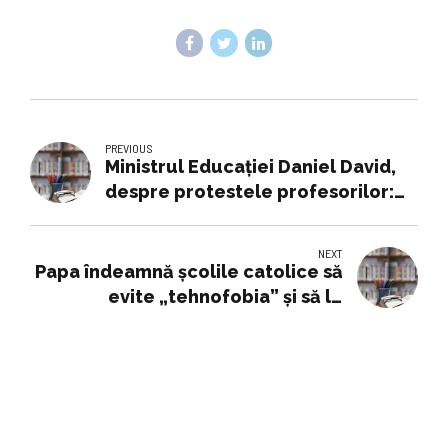
PREVIOUS
Ministrul Educației Daniel David,
despre protestele profesorilor:
„Dacă plecarea mea ar fi rezolvat
problemele, aș fi plecat”
NEXT
Papa îndeamnă şcolile catolice să
evite „tehnofobia” şi să le
faciliteze accesul la educație
nevoiașilor