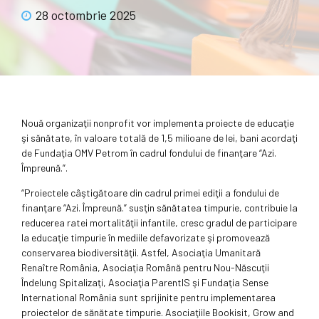
28 octombrie 2025
Nouă organizaţii nonprofit vor implementa proiecte de educaţie
şi sănătate, în valoare totală de 1,5 milioane de lei, bani acordaţi
de Fundaţia OMV Petrom în cadrul fondului de finanţare “Azi.
Împreună.”.
“Proiectele câştigătoare din cadrul primei ediţii a fondului de
finanţare “Azi. Împreună.” susţin sănătatea timpurie, contribuie la
reducerea ratei mortalităţii infantile, cresc gradul de participare
la educaţie timpurie în mediile defavorizate şi promovează
conservarea biodiversităţii. Astfel, Asociaţia Umanitară
Renaître România, Asociaţia Română pentru Nou-Născuţii
Îndelung Spitalizaţi, Asociaţia ParentIS şi Fundaţia Sense
International România sunt sprijinite pentru implementarea
proiectelor de sănătate timpurie. Asociaţiile Bookisit, Grow and