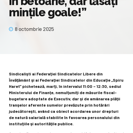
în betoane, dar lăsaţi
minţile goale!”
8 octombrie 2025
Sindicalişti ai Federaţiei Sindicatelor Libere din
Învăţământ şi ai Federaţiei Sindicatelor din Educaţie „Spiru
Haret” pichetează, marţi, în intervalul 11:00 – 12:30, sediul
Ministerului de Finanţe, nemulţumiţi de măsurile fiscal-
bugetare adoptate de Executiv, dar şi de amânarea plăţii
tranşelor aferente sumelor prevăzute prin hotărâri
judecătoreşti, având ca obiect acordarea unor drepturi
de natură salarială stabilite în favoarea personalului din
instituţiile şi autorităţile publice.