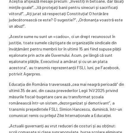
Aceştia afişează mesaje precum: „Investiţi în betoane, dar lăsaţi
minţile goale!”, „Vă protejaţi banii pentru sinecuri şi sacrificaţi
viitorul!”, „Aţi jurat să respectaţi Constituţia! O hotărâre
judecătorească ce este? O sugestie?”, „Ordonanţa voastră este
un abuz!”.
„Aceste sume nu sunt un «cadou», ci un drept recunoscut în
justiţie, toate sumele câştigate de organizaţiile sindicale din
învăţământ pentru membrii lor în ultimii 15 ani fiind supuse plăţii
eşalonate prin acte ale Guvernului. Acum, pe lângă că sunt
eşalonate plăţile, Executivul a amânat şi cu un an plata
acestora”, au transmis reprezentanţii FSLI, luni, pe Facebook,
potrivit Agerpres.
Educaţia din România traversează „cea mai neagră perioadă” din
ultimii 35 de ani, din cauza prevederilor Legii 141/2025 privind
măsurile fiscal-bugetare care au transformat şcoala
românească într-un sistem „dezorganizat şi demotivant”, a
transmis preşedintele FSLI, Simion Hancescu, duminică, într-un
comunicat remis cu prilejul Zilei Internaţionale a Educaţiei.
„Actualii guvernanţi au vrut reduceri de costuri şi au obţinut:
şcoli comasate şi clase suprapopulate, burse şcolare eliminate,