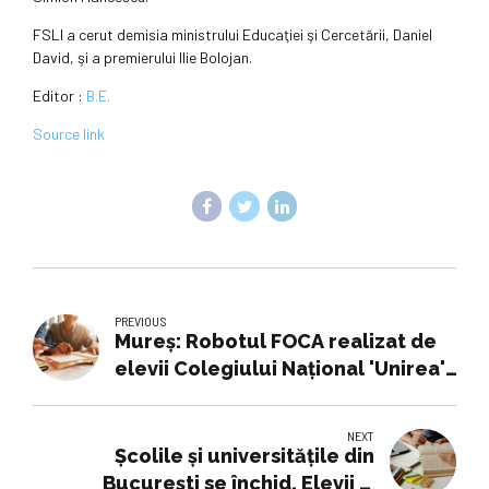
FSLI a cerut demisia ministrului Educaţiei şi Cercetării, Daniel
David, şi a premierului Ilie Bolojan.
Editor :
B.E.
Source link
PREVIOUS
Mureș: Robotul FOCA realizat de
elevii Colegiului Național 'Unirea',
prezentat Familiei Regale
(GALERIE FOTO)
NEXT
Școlile și universitățile din
București se închid. Elevii și