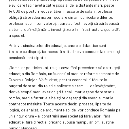
elevi care fac naveta către şcoală, de la distanţe mari, peste
14.000 de posturi reduse, tăieri mascate de salarii, profesori
obligaţi să predea materii şcolare din arii curriculare diferite,
profesori suplinitori valoroşi, care au fost nevoiţi să părăsească
sistemul de învăţământ, investiţii zero în infrastructura şcolară!”,
a spus el.
Potrivit sindicatelor din educaţie, cadrele didactice sunt
tratate cu dispreţ, iar această atitudine va conduce la demisii şi
pensionări anticipate.
„Domnilor politicieni, aţi reuşit ceva fără precedent: să distrugeţi
educaţia din România, un ‘succes’ al marilor reforme semnate de
Guvernul Bolojan! Vă felicitaţi pentru ‘economiile’ făcute la
bugetul de stat, din tăierile aplicate sistemului de învăţământ,
dar vă ‘scapă’ marii evazionişti fiscali, marile ţepe date statului
român, marile furturi ale băieţilor deştepţi din energie, marile
contracte măsluite. Toate aceste decizii proaste, lipsite de
logică, de analiză, de argumente solide, vor conduce România pe
un singur drum – al construirii unei societăţi fără valori, fără
educaţie, fără direcţie, oricând supusă manipulărilor”, susţine
Simion Hancescu.