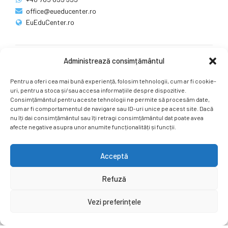
office@eueducenter.ro
EuEduCenter.ro
Administrează consimțământul
Rețele sociale
Pentru a oferi cea mai bună experiență, folosim tehnologii, cum ar fi cookie-
Ne puteți găsi și pe rețelele sociale.
uri, pentru a stoca și/sau accesa informațiile despre dispozitive.
Consimțământul pentru aceste tehnologii ne permite să procesăm date,
cum ar fi comportamentul de navigare sau ID-uri unice pe acest site. Dacă
nu îți dai consimțământul sau îți retragi consimțământul dat poate avea
afecte negative asupra unor anumite funcționalități și funcții.
Acceptă
Copyright by
EuEduCenter.ro
.
Refuză
Prima Pagină
Simpozion Internațional
Revista
Știri
Vezi preferințele
Cont Client
ÎNAPOI SUS