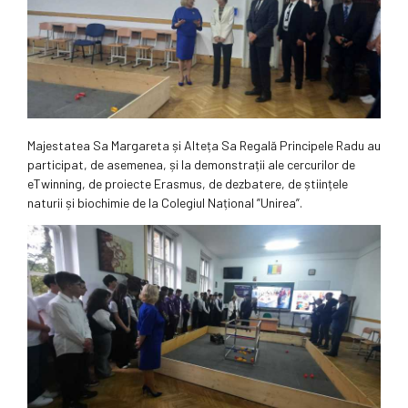
Majestatea Sa Margareta și Alteța Sa Regală Principele Radu au
participat, de asemenea, și la demonstrații ale cercurilor de
eTwinning, de proiecte Erasmus, de dezbatere, de științele
naturii și biochimie de la Colegiul Național ”Unirea”.