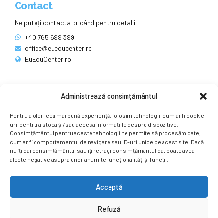
Contact
Ne puteți contacta oricând pentru detalii.
+40 765 699 399
office@eueducenter.ro
EuEduCenter.ro
Administrează consimțământul
Rețele sociale
Pentru a oferi cea mai bună experiență, folosim tehnologii, cum ar fi cookie-
Ne puteți găsi și pe rețelele sociale.
uri, pentru a stoca și/sau accesa informațiile despre dispozitive.
Consimțământul pentru aceste tehnologii ne permite să procesăm date,
cum ar fi comportamentul de navigare sau ID-uri unice pe acest site. Dacă
nu îți dai consimțământul sau îți retragi consimțământul dat poate avea
afecte negative asupra unor anumite funcționalități și funcții.
Acceptă
Copyright by
EuEduCenter.ro
.
Refuză