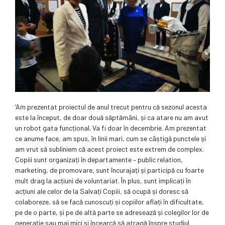
‘Am prezentat proiectul de anul trecut pentru că sezonul acesta
este la început, de doar două săptămâni, și ca atare nu am avut
un robot gata funcțional. Va fi doar în decembrie. Am prezentat
ce anume face, am spus, în linii mari, cum se câștigă punctele și
am vrut să subliniem că acest proiect este extrem de complex.
Copiii sunt organizați în departamente – public relation,
marketing, de promovare, sunt încurajați și participă cu foarte
mult drag la acțiuni de voluntariat. În plus, sunt implicați în
acțiuni ale celor de la Salvați Copiii, să ocupă și doresc să
colaboreze, să se facă cunoscuți și copiilor aflați în dificultate,
pe de o parte, și pe de altă parte se adresează și colegilor lor de
generație sau mai mici și încearcă să atragă înspre studiul