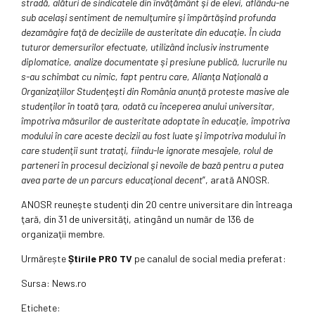
stradă, alături de sindicatele din învăţământ şi de elevi, aflându-ne
sub acelaşi sentiment de nemulţumire şi împărtăşind profunda
dezamăgire faţă de deciziile de austeritate din educaţie. În ciuda
tuturor demersurilor efectuate, utilizând inclusiv instrumente
diplomatice, analize documentate şi presiune publică, lucrurile nu
s-au schimbat cu nimic, fapt pentru care, Alianţa Naţională a
Organizaţiilor Studenţeşti din România anunţă proteste masive ale
studenţilor în toată ţara, odată cu începerea anului universitar,
împotriva măsurilor de austeritate adoptate în educaţie, împotriva
modului în care aceste decizii au fost luate şi împotriva modului în
care studenţii sunt trataţi, fiindu-le ignorate mesajele, rolul de
parteneri în procesul decizional şi nevoile de bază pentru a putea
avea parte de un parcurs educaţional decent
”, arată ANOSR.
ANOSR reuneşte studenţi din 20 centre universitare din întreaga
ţară, din 31 de universităţi, atingând un număr de 136 de
organizaţii membre.
Urmărește
Știrile PRO TV
pe canalul de social media preferat:
Sursa:
News.ro
Etichete: