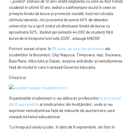
– „povara” statului de 10 ani» arată neglijenţa cu care au fost trataţi
studenţii în ultimii 10 ani, având o subfinanţare acută în ceea ce
priveşte fondul de burse şi protecţie socială, însă nici situaţia
ultimului deceniu, nici procentul de peste 40% de abandon
universitar nu a oprit statul să diminueze fondul de burse cu
aproximativ 52%, lăsând aproximativ 44.000 de studenţi fără
burse de la începutul lunii iulie 2025”,
adaugă ANOSR.
Potrivit sursei citate, în
26 iunie, au avut loc proteste
ale
studenţilor la Bucureşti, Cluj-Napoca, Timişoara, Iaşi, Suceava,
Baia Mare, Alba Iulia şi Galaţi, aceştia arătându-şi nemulţumirea
faţă de modul în care tratează Guvernul educaţia.
Citește și
Organizațiile studențești s-au alăturat profesorilor
la protestul
din 8 septembrie
al sindicatelor din învățământ, unde și-au
exprimat nemulțumirea față de măsurile de austeritate care
vizează sistemul educațional.
”La începutul anului şcolar, în data de 8 septembrie, am fost în