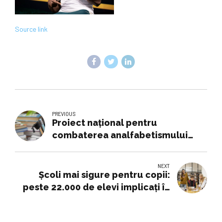
Source link
PREVIOUS
Proiect naţional pentru
combaterea analfabetismului
funcţional: 37.000 de profesori şi
15.000 de elevi implicaţi -
NEXT
18.09.2025
Școli mai sigure pentru copii:
peste 22.000 de elevi implicați în
34 de județe și București. World
Vision România lansează noi