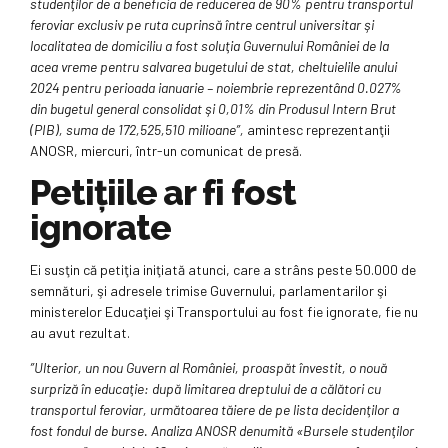
studenţilor de a beneficia de reducerea de 90% pentru transportul
feroviar exclusiv pe ruta cuprinsă între centrul universitar şi
localitatea de domiciliu a fost soluţia Guvernului României de la
acea vreme pentru salvarea bugetului de stat, cheltuielile anului
2024 pentru perioada ianuarie – noiembrie reprezentând 0.027%
din bugetul general consolidat şi 0,01% din Produsul Intern Brut
(PIB), suma de 172,525,510 milioane”,
amintesc reprezentanţii
ANOSR, miercuri, într-un comunicat de presă.
Petițiile ar fi fost
ignorate
Ei susţin că petiţia iniţiată atunci, care a strâns peste 50.000 de
semnături, şi adresele trimise Guvernului, parlamentarilor şi
ministerelor Educaţiei şi Transportului au fost fie ignorate, fie nu
au avut rezultat.
”Ulterior, un nou Guvern al României, proaspăt învestit, o nouă
surpriză în educaţie: după limitarea dreptului de a călători cu
transportul feroviar, următoarea tăiere de pe lista decidenţilor a
fost fondul de burse. Analiza ANOSR denumită «Bursele studenţilor