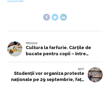
Source link
PREVIOUS
Cultura la farfurie. Cărțile de
bucate pentru copii – între
educație, joacă și istorie | Produs
de Radio România
NEXT
Studenții vor organiza proteste
naționale pe 29 septembrie, față
de măsurile Guvernului:
„Educaţia, prima vizată de tăieri”