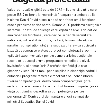
Valoarea totală eligibilă este de 207,1 milioane lei, dintre care
peste 166,7 milioane lei reprezintă finanţare nerambursabilă.
Ministrul Daniel David a subliniat că analfabetismul funcţional
este o problemă critică pentru România: ”O problemă esenţială a
sistemului nostru de educaţie este legată de nivelul ridicat de
analfabetism funcţional, care devine un risc de securitate
naţională, vulnerabilizându-ne, ca ţară, la manipulare (prin
naraţiuni conspiraţioniste) şi la subdezvoltare – ca societate
bazată pe cunoaştere. Acest proiect completează şi permite
«pilotări experimentale» pentru demersurile instituţionale
recent introduse şi anume programele remediale la nivelul
învăţământului primar (prin 2 ore/săptămână) şi la nivel
gimnazial/liceal (din timpul per disciplină la dispoziţia cadrului
didactic), programe remediale focalizate pe: consolidarea-
fixarea competenţelor; dezvoltarea competenţelor-ţintă,
nedezvoltate în demersul standard; utilizarea competenţelor în
viaţa cotidiană şi dezvoltarea competenţelor pentru
performanţă”. Contractul de finanţare a fost semnat de
ministrul Educaţiei, Daniel David.