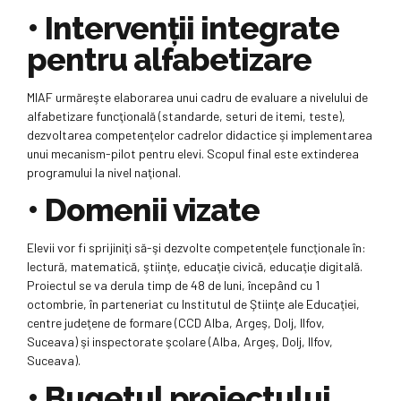
•
Intervenţii integrate
pentru alfabetizare
MIAF urmăreşte elaborarea unui cadru de evaluare a nivelului de
alfabetizare funcţională (standarde, seturi de itemi, teste),
dezvoltarea competenţelor cadrelor didactice şi implementarea
unui mecanism-pilot pentru elevi. Scopul final este extinderea
programului la nivel naţional.
•
Domenii vizate
Elevii vor fi sprijiniţi să-şi dezvolte competenţele funcţionale în:
lectură, matematică, ştiinţe, educaţie civică, educaţie digitală.
Proiectul se va derula timp de 48 de luni, începând cu 1
octombrie, în parteneriat cu Institutul de Ştiinţe ale Educaţiei,
centre judeţene de formare (CCD Alba, Argeş, Dolj, Ilfov,
Suceava) şi inspectorate şcolare (Alba, Argeş, Dolj, Ilfov,
Suceava).
•
Bugetul proiectului