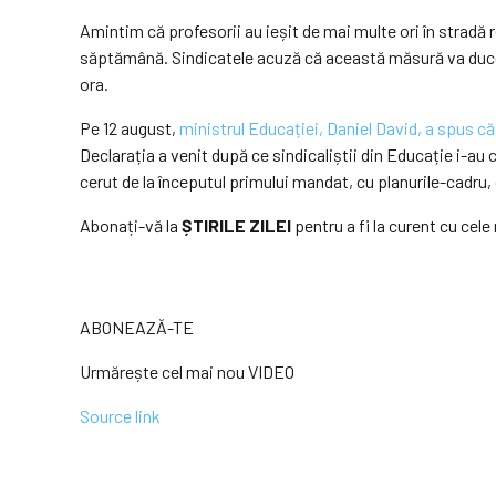
Amintim că profesorii au ieșit de mai multe ori în stradă 
săptămână. Sindicatele acuză că această măsură va duce la 
ora.
Pe 12 august,
ministrul Educației, Daniel David, a spus că
Declarația a venit după ce sindicaliștii din Educație i-au
cerut de la începutul primului mandat, cu planurile-cadr
Abonați-vă la
ȘTIRILE ZILEI
pentru a fi la curent cu cele
ABONEAZĂ-TE
Urmărește cel mai nou VIDEO
Source link