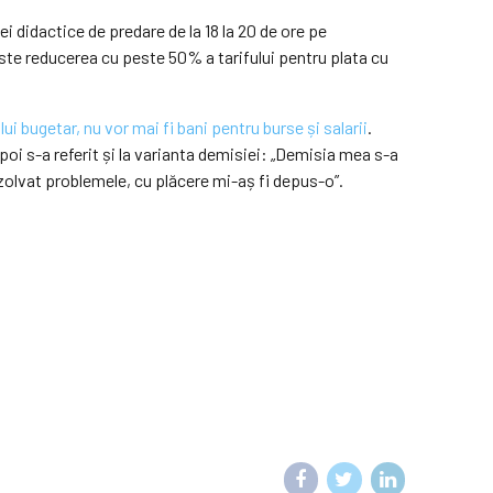
i didactice de predare de la 18 la 20 de ore pe
este reducerea cu peste 50% a tarifului pentru plata cu
 bugetar, nu vor mai fi bani pentru burse și salarii
.
poi s-a referit și la varianta demisiei: „Demisia mea s-a
zolvat problemele, cu plăcere mi-aș fi depus-o”.