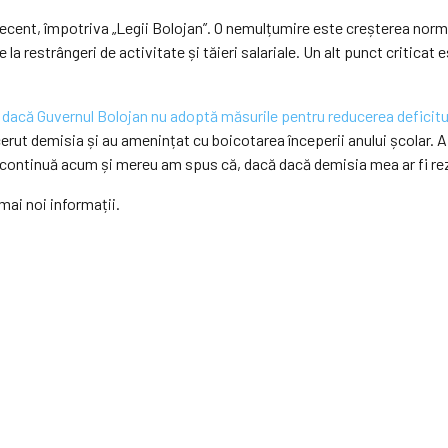
recent, împotriva „Legii Bolojan”. O nemulțumire este creșterea norme
restrângeri de activitate și tăieri salariale. Un alt punct criticat 
 dacă Guvernul Bolojan nu adoptă măsurile pentru reducerea deficitului
 cerut demisia și au amenințat cu boicotarea începerii anului școlar. A
u, continuă acum și mereu am spus că, dacă dacă demisia mea ar fi re
 mai noi informații.