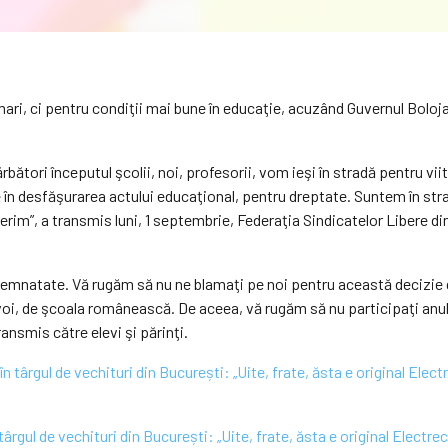
mari, ci pentru condiţii mai bune în educaţie, acuzând Guvernul Boloj
rbători începutul şcolii, noi, profesorii, vom ieşi în stradă pentru vi
e în desfăşurarea actului educaţional, pentru dreptate. Suntem în str
erim”, a transmis luni, 1 septembrie, Federaţia Sindicatelor Libere d
semnatate. Vă rugăm să nu ne blamaţi pe noi pentru această decizie 
 voi, de şcoala românească. De aceea, vă rugăm să nu participaţi anul a
nsmis către elevi şi părinţi.
târgul de vechituri din București: „Uite, frate, ăsta e original Electre