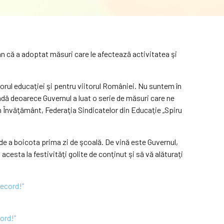
an că a adoptat măsuri care le afectează activitatea şi
itorul educaţiei şi pentru viitorul României. Nu suntem în
adă deoarece Guvernul a luat o serie de măsuri care ne
in Învăţământ, Federaţia Sindicatelor din Educaţie „Spiru
de a boicota prima zi de şcoală. De vină este Guvernul,
cesta la festivităţi golite de conţinut şi să vă alăturaţi
cord!”