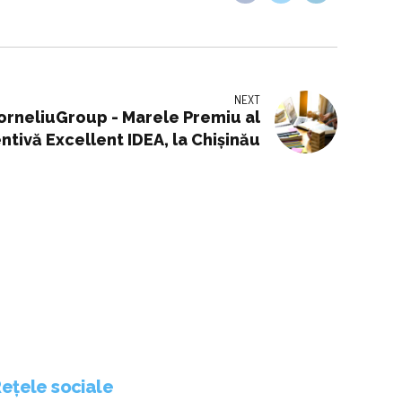
NEXT
orneliuGroup - Marele Premiu al
ntivă Excellent IDEA, la Chișinău
ețele sociale