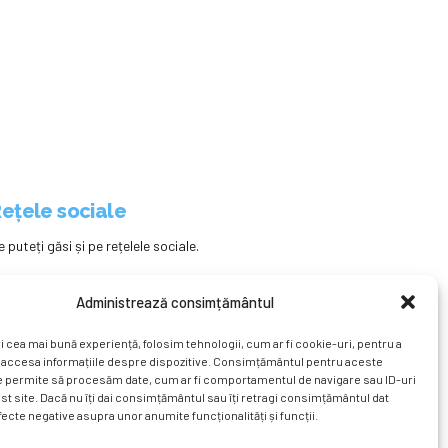
ețele sociale
e puteți găsi și pe rețelele sociale.
Administrează consimțământul
i cea mai bună experiență, folosim tehnologii, cum ar fi cookie-uri, pentru a
 accesa informațiile despre dispozitive. Consimțământul pentru aceste
e permite să procesăm date, cum ar fi comportamentul de navigare sau ID-uri
st site. Dacă nu îți dai consimțământul sau îți retragi consimțământul dat
ecte negative asupra unor anumite funcționalități și funcții.