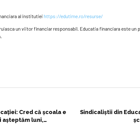
anciara al institutiei
https://edutime.ro/resurse/
struiasca un viitor financiar responsabil. Educatia financiara este un
.
aţiei: Cred că şcoala e
Sindicaliștii din Edu
îi aşteptăm luni,
șc
actice îi vor primi în
 trebuie folosite pentru a