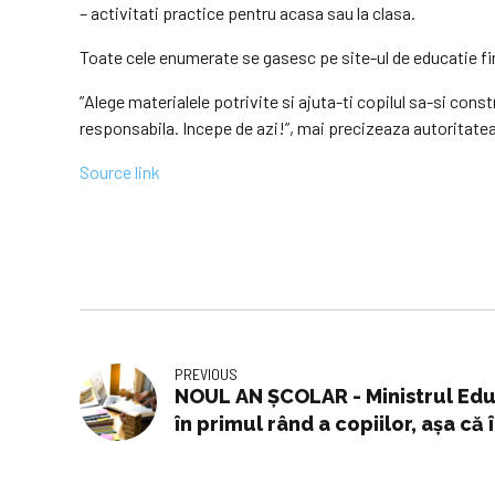
– activitati practice pentru acasa sau la clasa.
Toate cele enumerate se gasesc pe site-ul de educatie fin
”Alege materialele potrivite si ajuta-ti copilul sa-si con
responsabila. Incepe de azi!”, mai precizeaza autoritatea
Source link
PREVIOUS
NOUL AN ŞCOLAR - Ministrul Educ
în primul rând a copiilor, aşa că 
împreună cu părinţii. Cadrele did
şcoli şi în clase / Protestele nu