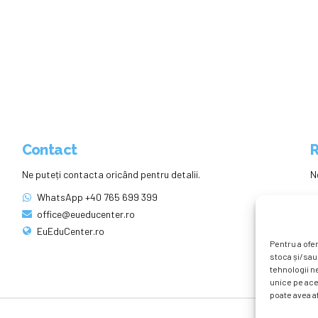
Contact
R
Ne puteți contacta oricând pentru detalii.
N
WhatsApp +40 765 699 399
office@eueducenter.ro
EuEduCenter.ro
Pentru a ofer
stoca și/sau
tehnologii n
unice pe ace
poate avea af