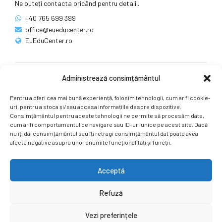
Ne puteți contacta oricând pentru detalii.
+40 765 699 399
office@eueducenter.ro
EuEduCenter.ro
Administrează consimțământul
Rețele sociale
Pentru a oferi cea mai bună experiență, folosim tehnologii, cum ar fi cookie-
Ne puteți găsi și pe rețelele sociale.
uri, pentru a stoca și/sau accesa informațiile despre dispozitive.
Consimțământul pentru aceste tehnologii ne permite să procesăm date,
cum ar fi comportamentul de navigare sau ID-uri unice pe acest site. Dacă
nu îți dai consimțământul sau îți retragi consimțământul dat poate avea
afecte negative asupra unor anumite funcționalități și funcții.
Acceptă
Copyright by
EuEduCenter.ro
.
Refuză
Prima Pagină
Simpozion Internațional
Revista
Știri
Vezi preferințele
Cont Client
ÎNAPOI SUS