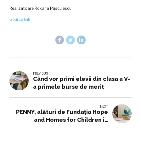
Realizatoare Roxana Păsculescu
Source link
PREVIOUS
Când vor primi elevii din clasa a V-
a primele burse de merit
NEXT
PENNY, alături de Fundația Hope
and Homes for Children în
proiectul Burselor DAR, dedicat
copiilor vulnerabili care