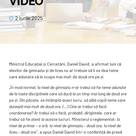
VIDEO
2 iunie 2025
Ministrul Educației și Cercetării, Daniel David, a afirmat luni că
elevilor de gimnaziu și de liceu nu ar trebuie să li se dea teme
care adunate să le ocupe mai mult de două ore pe zi.
„În mod normal, la nivel de gimnaziu n-ar trebui să fie teme adunate
de la toate disciplinele care să ducă la un timp mai lung de două ore
pe zi. Din păcate, se întâmplă acest lucru, să aibă copiii teme care
durează mai mult de două ore. (…) Cine ar trebui să facă
coordonarea? Ar trebui să o facă, probabil, dirigintele, care ar
trebui să fie atent la aceste lucruri. Ministerul a reglementat: la
nivel de primar – o oră, la nivel de gimnaziu – două ore, la nivel de
liceu – două ore”
, a spus Daniel David într-o conferință de presă