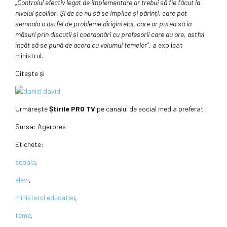
„Controlul efectiv legat de implementare ar trebui să fie făcut la
nivelul școlilor. Și de ce nu să se implice și părinți, care pot
semnala o astfel de probleme dirigintelui, care ar putea să ia
măsuri prin discuții și coordonări cu profesorii care au ore, astfel
încât să se pună de acord cu volumul temelor”
, a explicat
ministrul.
Citește și
Urmărește
Știrile PRO TV
pe canalul de social media preferat:
Sursa:
Agerpres
Etichete:
scoala
,
elevi
,
ministerul educatiei
,
teme
,