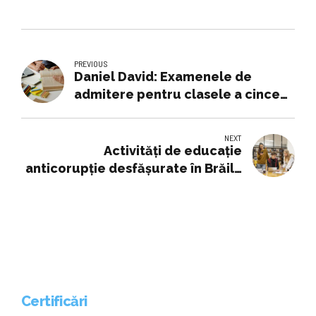
PREVIOUS
Daniel David: Examenele de
admitere pentru clasele a cincea
în unele şcoli sunt soluţii de
moment, până se fac reforme
NEXT
Activități de educaţie
anticorupţie desfășurate în Brăila
de Ziua Direcției
Generale Anticorupție
Certificări