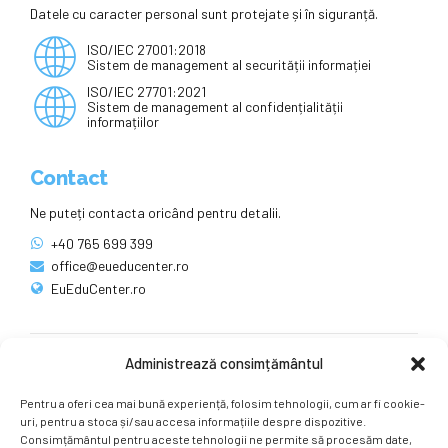
Datele cu caracter personal sunt protejate și în siguranță.
ISO/IEC 27001:2018
Sistem de management al securității informației
ISO/IEC 27701:2021
Sistem de management al confidențialității
informațiilor
Contact
Ne puteți contacta oricând pentru detalii.
+40 765 699 399
office@eueducenter.ro
EuEduCenter.ro
Administrează consimțământul
Rețele sociale
Pentru a oferi cea mai bună experiență, folosim tehnologii, cum ar fi cookie-
Ne puteți găsi și pe rețelele sociale.
uri, pentru a stoca și/sau accesa informațiile despre dispozitive.
Consimțământul pentru aceste tehnologii ne permite să procesăm date,